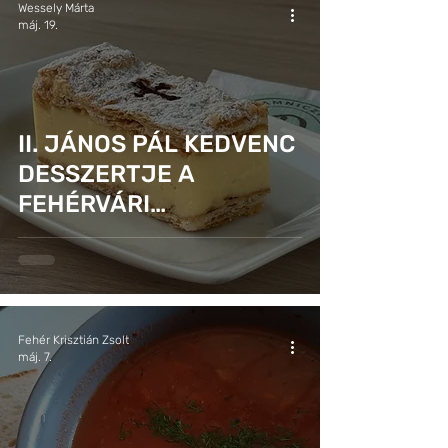
Wessely Márta
máj. 19.
II. JÁNOS PÁL KEDVENC
DESSZERTJE A
FEHÉRVÁRI
KIÁLLÍTÁSON
Fehér Krisztián Zsolt
máj. 7.