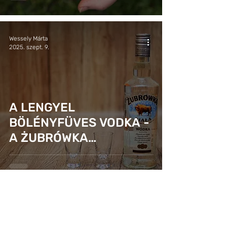
Wessely Márta
2025. szept. 9.
A LENGYEL
BÖLÉNYFÜVES VODKA -
A ŻUBRÓWKA
TÖRTÉNETE ÉS TITKAI
Wessely Márta
2025. júl. 29.