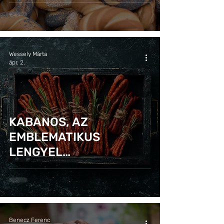
KRAKOWSKI TÖRTÉNET
Wessely Márta
ápr. 2.
KABANOS, AZ
EMBLEMATIKUS
LENGYEL
CSERKÉSZKOLBÁSZ
Benecz Ferenc