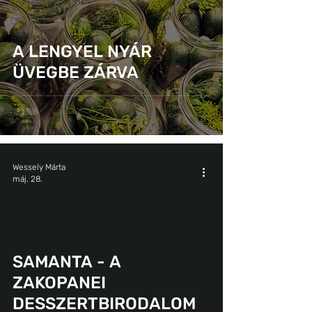
VÁROS/KULTÚRA
CSALÁD
GASZTRO
A LENGYEL NYÁR
PROGRAM
ÜVEGBE ZÁRVA
VIDEÓ
Wessely Márta
máj. 28.
SAMANTA - A
ZAKOPANEI
DESSZERTBIRODALOM