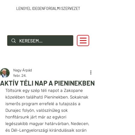
LENGYEL IDEGENFORGALMI SZERVEZET
SZIA LENGYELORSZÁG!
Nagy Árpád
febr. 24.
AKTÍV TÉLI NAP A PIENINEKBEN
Töltsünk egy szép téli napot a Zakopane 
közelében található Pieninekben. Sokaknak 
ismerős program errefelé a tutajozás a 
Dunajec folyón, valószínűleg sok 
honfitársunk járt már az egykori 
legészakibb magyar határvárban, Nedecen, 
és Dél-Lengyelországi kirándulásaik során 