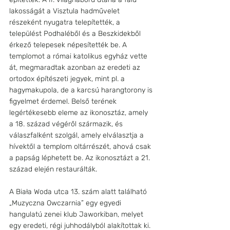
lakosságát a Visztula hadművelet 
részeként nyugatra telepítették, a 
települést Podhaléből és a Beszkidekből 
érkező telepesek népesítették be. A 
templomot a római katolikus egyház vette 
át, megmaradtak azonban az eredeti az 
ortodox építészeti jegyek, mint pl. a 
hagymakupola, de a karcsú harangtorony is 
figyelmet érdemel. Belső terének 
legértékesebb eleme az ikonosztáz, amely 
a 18. század végéről származik, és 
válaszfalként szolgál, amely elválasztja a 
hívektől a templom oltárrészét, ahová csak 
a papság léphetett be. Az ikonosztázt a 21. 
század elején restaurálták.
A Biała Woda utca 13. szám alatt található 
„Muzyczna Owczarnia” egy egyedi 
hangulatú zenei klub Jaworkiban, melyet 
egy eredeti, régi juhhodályból alakítottak ki. 