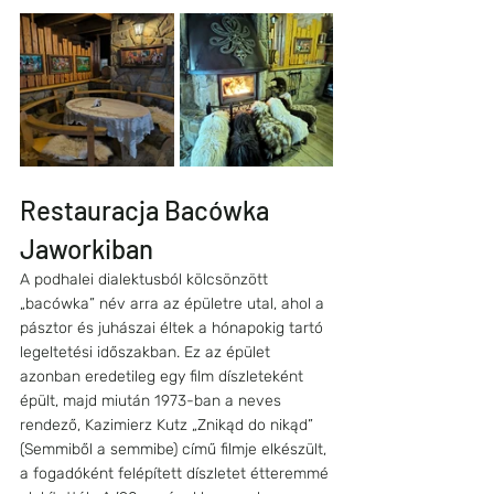
Restauracja Bacówka 
Jaworkiban
A podhalei dialektusból kölcsönzött 
„bacówka” név arra az épületre utal, ahol a 
pásztor és juhászai éltek a hónapokig tartó 
legeltetési időszakban. Ez az épület 
azonban eredetileg egy film díszleteként 
épült, majd miután 1973-ban a neves 
rendező, Kazimierz Kutz „Znikąd do nikąd” 
(Semmiből a semmibe) című filmje elkészült, 
a fogadóként felépített díszletet étteremmé 