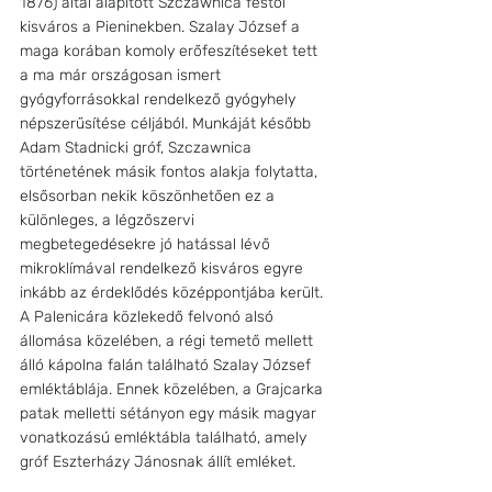
1876) által alapított Szczawnica festői 
kisváros a Pieninekben. Szalay József a 
maga korában komoly erőfeszítéseket tett 
a ma már országosan ismert 
gyógyforrásokkal rendelkező gyógyhely 
népszerűsítése céljából. Munkáját később 
Adam Stadnicki gróf, Szczawnica 
történetének másik fontos alakja folytatta, 
elsősorban nekik köszönhetően ez a 
különleges, a légzőszervi 
megbetegedésekre jó hatással lévő 
mikroklímával rendelkező kisváros egyre 
inkább az érdeklődés középpontjába került. 
A Palenicára közlekedő felvonó alsó 
állomása közelében, a régi temető mellett 
álló kápolna falán található Szalay József 
emléktáblája. Ennek közelében, a Grajcarka 
patak melletti sétányon egy másik magyar 
vonatkozású emléktábla található, amely 
gróf Eszterházy Jánosnak állít emléket.