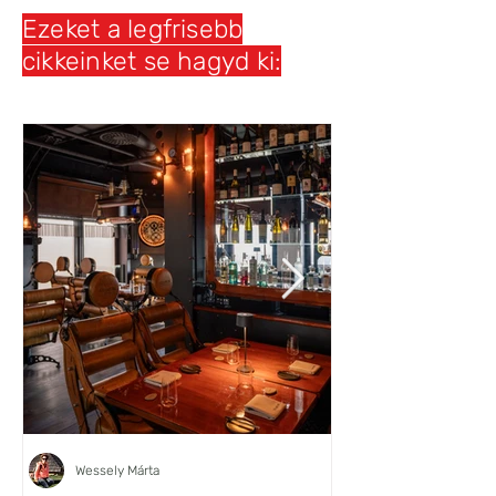
Ezeket a legfrisebb
cikkeinket se hagyd ki:
Wessely Márta