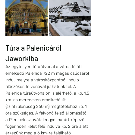
Túra a Palenicáról 
Jaworkiba
Az egyik ilyen túraútvonal a város fölött 
emelkedő Palenica 722 m magas csúcsáról 
indul, melyre a városközpontból induló 
ülőszékes felvonóval juthatunk fel. A 
Palenica túraútvonalon is elérhető, a kb. 1,5 
km-es meredeken emelkedő út 
(szintkülönbség 260 m) megtételéhez kb. 1 
óra szükséges. A felvonó felső állomásától 
a Pieninek szlovák-lengyel határt képező 
főgerincén kelet felé indulva kb. 2 óra alatt 
érkezünk meg a 6 km-re található 