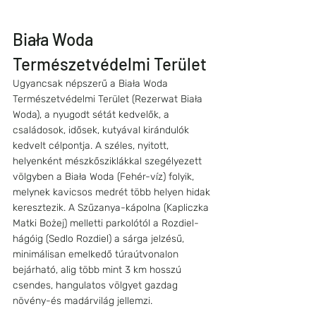
Biała Woda 
Természetvédelmi Terület
Ugyancsak népszerű a Biała Woda 
Természetvédelmi Terület (Rezerwat Biała 
Woda), a nyugodt sétát kedvelők, a 
családosok, idősek, kutyával kirándulók 
kedvelt célpontja. A széles, nyitott, 
helyenként mészkősziklákkal szegélyezett 
völgyben a Biała Woda (Fehér-víz) folyik, 
melynek kavicsos medrét több helyen hidak 
keresztezik. A Szűzanya-kápolna (Kapliczka 
Matki Bożej) melletti parkolótól a Rozdiel-
hágóig (Sedlo Rozdiel) a sárga jelzésű, 
minimálisan emelkedő túraútvonalon 
bejárható, alig több mint 3 km hosszú 
csendes, hangulatos völgyet gazdag 
növény-és madárvilág jellemzi.