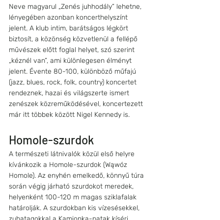
Neve magyarul „Zenés juhhodály” lehetne, 
lényegében azonban koncerthelyszínt 
jelent. A klub intim, barátságos légkört 
biztosít, a közönség közvetlenül a fellépő 
művészek előtt foglal helyet, szó szerint 
„kéznél van”, ami különlegesen élményt 
jelent. Évente 80-100, különböző műfajú 
(jazz, blues, rock, folk, country) koncertet 
rendeznek, hazai és világszerte ismert 
zenészek közreműködésével, koncertezett 
már itt többek között Nigel Kennedy is.
Homole-szurdok
A természeti látnivalók közül első helyre 
kívánkozik a Homole-szurdok (Wąwóz 
Homole). Az enyhén emelkedő, könnyű túra 
során végig járható szurdokot meredek, 
helyenként 100-120 m magas sziklafalak 
határolják. A szurdokban kis vízesésekkel, 
zuhatagokkal a Kamionka-patak kíséri 