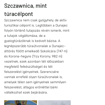
Szczawnica, mint 
túracélpont 
Szczawnica nem csak gyógyhely, de aktív 
turisztikai célpont is. Legtöbben a Dunajec 
folyón történő tutajozás révén ismerik, mint 
a tutajok végállomása, de a 
gyalogtúrázóknak is kedvelt bázisa. A 
legnépszerűbb túraútvonalak a Dunajec-
áttörés fölött emelkedő Sokolicára (747 m) 
és Korona-hegyre (Trzy Korony, 982 m) 
vezetnek, ezek azonban téli időszakban 
megfelelő felkészültséget és téli 
felszerelést igényelnek. Szerencsére 
vannak errefelé olyan túraútvonalak is, 
amelyek télen sem igényelnek semmilyen 
felszerelést, átlagos erőnléttel bárki 
vállalkozhat ezek bejárására.