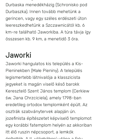
Durbaska menedékházig (Schronisko pod 
Durbaszka). Innen tovább mehetünk a 
gerincen, vagy egy széles erdészeti úton 
leereszkedhetünk a Szczawnicától kb. 6 
km-re található Jaworkiba. A túra távja így 
összesen kb. 9 km, a menetidő 3 óra.
Jaworki 
Jaworki hangulatos kis település a Kis-
Pieninekben (Małe Pieniny). A település 
legismertebb látnivalója a klasszicista 
jegyeket is magán viselő késő barokk 
Keresztelő Szent János templom (Cerkiew 
św. Jana Chrzciciela), amely 1798-ban 
eredetileg ortodox templomként épült. Az 
osztrák szabványtervek alapján ún. 
jozefinista építészetet képviselő templomot 
egy korábbi fatemplom helyén az akkoriban 
itt élő ruszin népcsoport, a lemkók 
építették. A II. világháború utána a falu 