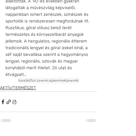
alakították. A ’90-es években gyakran 
látogatták a művészvilág képviselői, 
napjainkban ismert zenészek, színészek és 
sportolók is rendszeresen megfordulnak itt. 
Rusztikus, góral stílusú belső terét 
természetes és környezetbarát anyagok 
jellemzik. A hangulatos, regionális étterem 
tradicionális lengyel és góral ízeket kínál, a 
séf saját bevallása szerint a hagyományos 
lengyel, regionális, szlovák és magyar 
konyhából merít ihletet. Jó utat és 
étvágyat!...
túra
tél
Szczawnica
pieninek
jaworki
AKTÍV/TERMÉSZET