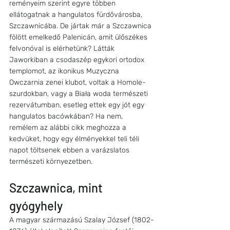
reményeim szerint egyre többen 
ellátogatnak a hangulatos fürdővárosba, 
Szczawnicába. De jártak már a Szczawnica 
fölött emelkedő Palenicán, amit ülőszékes 
felvonóval is elérhetünk? Látták 
Jaworkiban a csodaszép egykori ortodox 
templomot, az ikonikus Muzyczna 
Owczarnia zenei klubot, voltak a Homole-
szurdokban, vagy a Biała woda természeti 
rezervátumban, esetleg ettek egy jót egy 
hangulatos bacówkában? Ha nem, 
remélem az alábbi cikk meghozza a 
kedvüket, hogy egy élményekkel teli téli 
napot töltsenek ebben a varázslatos 
természeti környezetben.
Szczawnica, mint 
gyógyhely
A magyar származású Szalay József (1802-