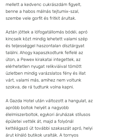
mellett a kedvenc cukrászdám figyelt, 
benne a habos málnás tejtumix-szal, 
szembe vele gorfit és fritkit árultak. 
Aztán jöttek a lófogatállomás bódéi, apró 
kincseik közt mindig lehetett valami szép 
és teljességgel haszontalan dísztárgyat 
találni. Ahogy kapaszkodtunk felfelé az 
úton, a Pewex kirakatai integettek, az 
elérhetetlen nyugat relikviáival tömött 
üzletben mindig varázslatos fény és illat 
várt, valami más, amihez nem voltunk 
szokva, de rá tudtunk volna kapni. 
A Gazda Hotel után változott a hangulat, az 
apróbb boltok helyét a nagyobb 
élelmiszerboltok, egykori áruházak stílusos 
épületei vették át, majd a folyónál 
kettéágazó út további szakaszát apró, helyi 
árut kínáló butikok uralták. A tornyos 