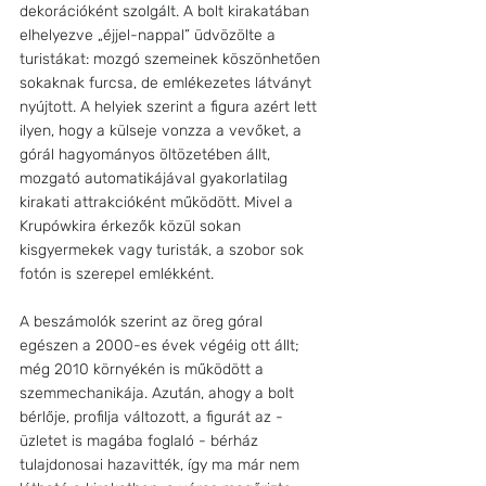
dekorációként szolgált. A bolt kirakatában 
elhelyezve „éjjel-nappal” üdvözölte a 
turistákat: mozgó szemeinek köszönhetően 
sokaknak furcsa, de emlékezetes látványt 
nyújtott. A helyiek szerint a figura azért lett 
ilyen, hogy a külseje vonzza a vevőket, a 
górál hagyományos öltözetében állt, 
mozgató automatikájával gyakorlatilag 
kirakati attrakcióként működött. Mivel a 
Krupówkira érkezők közül sokan 
kisgyermekek vagy turisták, a szobor sok 
fotón is szerepel emlékként.
A beszámolók szerint az öreg góral 
egészen a 2000-es évek végéig ott állt; 
még 2010 környékén is működött a 
szemmechanikája. Azután, ahogy a bolt 
bérlője, profilja változott, a figurát az - 
üzletet is magába foglaló - bérház 
tulajdonosai hazavitték, így ma már nem 