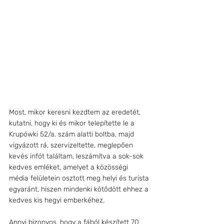
Most, mikor keresni kezdtem az eredetét, 
kutatni, hogy ki és mikor telepítette le a 
Krupówki 52/a. szám alatti boltba, majd 
vigyázott rá, szervizeltette, meglepően 
kevés infót találtam, leszámítva a sok-sok 
kedves emléket, amelyet a közösségi 
média felületein osztott meg helyi és turista 
egyaránt, hiszen mindenki kötődött ehhez a 
kedves kis hegyi emberkéhez.
Annyi bizonyos, hogy a fából készített 70 