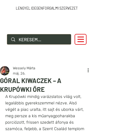
LENGYEL IDEGENFORGALMI SZERVEZET
SZIA LENGYELORSZÁG!
Wessely Márta
máj. 26.
GÓRAL KIWACZEK – A
KRUPÓWKI ŐRE
A Krupówki mindig varázslatos világ volt, 
legalábbis gyerekszemmel nézve. Alsó 
végét a piac uralta, itt sajt és uborka várt, 
meg persze a kis műanyagpoharakba 
porciózott, frissen szedett áfonya és 
szamóca, feljebb, a Szent Család templom 