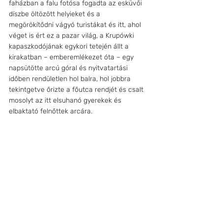
faházban a falu fotósa fogadta az esküvői 
díszbe öltözött helyieket és a 
megörökítődni vágyó turistákat és itt, ahol 
véget is ért ez a pazar világ, a Krupówki 
kapaszkodójának egykori tetején állt a 
kirakatban – emberemlékezet óta – egy 
napsütötte arcú góral és nyitvatartási 
időben rendületlen hol balra, hol jobbra 
tekintgetve őrizte a főutca rendjét és csalt 
mosolyt az itt elsuhanó gyerekek és 
elbaktató felnőttek arcára.