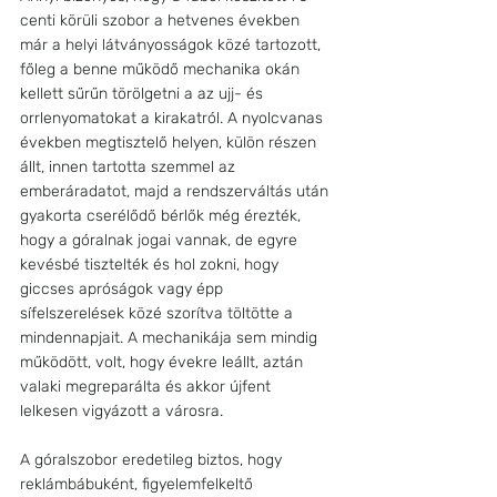
centi körüli szobor a hetvenes években 
már a helyi látványosságok közé tartozott, 
főleg a benne működő mechanika okán 
kellett sűrűn törölgetni a az ujj- és 
orrlenyomatokat a kirakatról. A nyolcvanas 
években megtisztelő helyen, külön részen 
állt, innen tartotta szemmel az 
emberáradatot, majd a rendszerváltás után 
gyakorta cserélődő bérlők még érezték, 
hogy a góralnak jogai vannak, de egyre 
kevésbé tisztelték és hol zokni, hogy 
giccses apróságok vagy épp 
sífelszerelések közé szorítva töltötte a 
mindennapjait. A mechanikája sem mindig 
működött, volt, hogy évekre leállt, aztán 
valaki megreparálta és akkor újfent 
lelkesen vigyázott a városra.
A góralszobor eredetileg biztos, hogy 
reklámbábuként, figyelemfelkeltő 