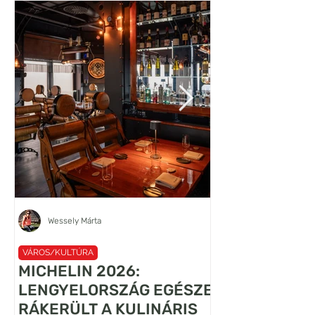
Wessely Márta
VÁROS/KULTÚRA
VÁROS/KULTÚRA
MICHELIN 2026:
A VILÁG LEG
LENGYELORSZÁG EGÉSZE
LANCELOT
RÁKERÜLT A KULINÁRIS
FALFESTMÉN