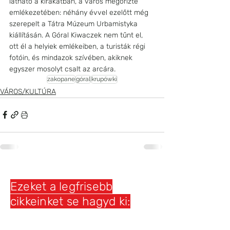
látható a kirakatban, a város megőrizte 
emlékezetében: néhány évvel ezelőtt még 
szerepelt a Tátra Múzeum Urbamistyka 
kiállításán. A Góral Kiwaczek nem tűnt el, 
ott él a helyiek emlékeiben, a turisták régi 
fotóin, és mindazok szívében, akiknek 
egyszer mosolyt csalt az arcára.
zakopane
góral
krupówki
VÁROS/KULTÚRA
Ezeket a legfrisebb
cikkeinket se hagyd ki: