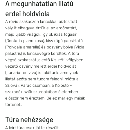
A megunhatatlan illatú 
erdei holdviola
A rövid szakaszon láncokkal biztosított 
vályút elhagyva értük el az erdőhatárt, 
majd újabb virágok, így pl. ikrás fogasír 
(Dentaria glandulosa), kisvirágú pacsirtafű 
(Polygala amarella) és posványibolya (Viola 
palustris) is lencsevégre kerültek. A túra 
végső szakaszát jelentő Kis-réti-völgyben 
vezető ösvény mellett erdei holdviolát 
(Lunaria rediviva) is találtunk, amelynek 
illatát azóta sem tudom feledni, mióta a 
Szlovák Paradicsomban, a Kolostor-
szakadék szűk szurdokában életemben 
először nem éreztem. De ez már egy másik 
történet…
Túra nehézsége
A leírt túra csak jól felkészült, 