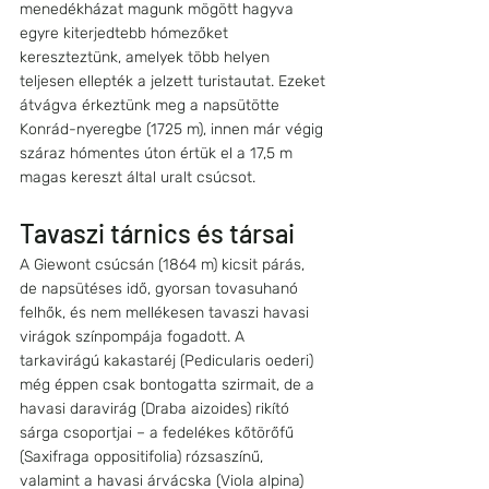
menedékházat magunk mögött hagyva 
egyre kiterjedtebb hómezőket 
kereszteztünk, amelyek több helyen 
teljesen ellepték a jelzett turistautat. Ezeket 
átvágva érkeztünk meg a napsütötte 
Konrád-nyeregbe (1725 m), innen már végig 
száraz hómentes úton értük el a 17,5 m 
magas kereszt által uralt csúcsot.
Tavaszi tárnics és társai
A Giewont csúcsán (1864 m) kicsit párás, 
de napsütéses idő, gyorsan tovasuhanó 
felhők, és nem mellékesen tavaszi havasi 
virágok színpompája fogadott. A 
tarkavirágú kakastaréj (Pedicularis oederi) 
még éppen csak bontogatta szirmait, de a 
havasi daravirág (Draba aizoides) rikító 
sárga csoportjai – a fedelékes kőtörőfű 
(Saxifraga oppositifolia) rózsaszínű, 
valamint a havasi árvácska (Viola alpina) 