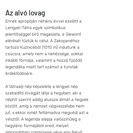
Az alvó lovag 
Ennek apropóján néhány évvel ezelőtt a 
Lengyel-Tátra egyik szimbolikus 
jelentőséggel bíró magaslata, a Giewont 
elérését tűztük ki célul. A Zakopanéhoz 
tartozó Kużnicéból (1010 m) indultunk a 
csúcsra, amely nem a nehézsége, sokkal 
inkább formája, valamint a hozzá fűződő 
legendáka miatt tart számot a turisták 
érdeklődésére. 
A tátraalji nép képzelete a lengyel nép 
szabadító lovagját látja a hegyben, aki a 
néphit szerint addig alussza álmát a hegyek 
között, amíg a nemzet végveszélybe nem 
jut, s ekkor ismét feltámadva megvédi azt a 
vésztől. A legenda alapja valószínűleg a 
hegylánc formájából ered, melyet 
alaposabban szemügyre véve egy fekvő 