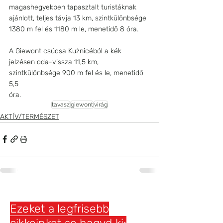
magashegyekben tapasztalt turistáknak 
ajánlott, teljes távja 13 km, szintkülönbsége 
1380 m fel és 1180 m le, menetidő 8 óra.
A Giewont csúcsa Kużnicéból a kék 
jelzésen oda-vissza 11,5 km, 
szintkülönbsége 900 m fel és le, menetidő 
5,5
óra.
tavasz
giewont
virág
AKTÍV/TERMÉSZET
Ezeket a legfrisebb
cikkeinket se hagyd ki: