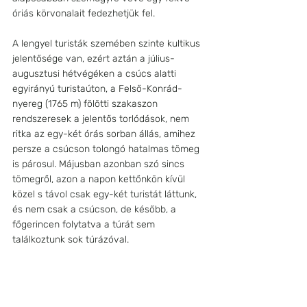
óriás körvonalait fedezhetjük fel. 
A lengyel turisták szemében szinte kultikus 
jelentősége van, ezért aztán a július-
augusztusi hétvégéken a csúcs alatti 
egyirányú turistaúton, a Felső-Konrád-
nyereg (1765 m) fölötti szakaszon 
rendszeresek a jelentős torlódások, nem 
ritka az egy-két órás sorban állás, amihez 
persze a csúcson tolongó hatalmas tömeg 
is párosul. Májusban azonban szó sincs 
tömegről, azon a napon kettőnkön kívül 
közel s távol csak egy-két turistát láttunk, 
és nem csak a csúcson, de később, a 
főgerincen folytatva a túrát sem 
találkoztunk sok túrázóval. 