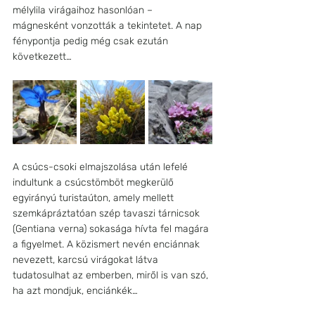
mélylila virágaihoz hasonlóan – 
mágnesként vonzották a tekintetet. A nap 
fénypontja pedig még csak ezután 
következett… 
A csúcs-csoki elmajszolása után lefelé 
indultunk a csúcstömböt megkerülő 
egyirányú turistaúton, amely mellett 
szemkápráztatóan szép tavaszi tárnicsok 
(Gentiana verna) sokasága hívta fel magára 
a figyelmet. A közismert nevén enciánnak 
nevezett, karcsú virágokat látva 
tudatosulhat az emberben, miről is van szó, 
ha azt mondjuk, enciánkék…