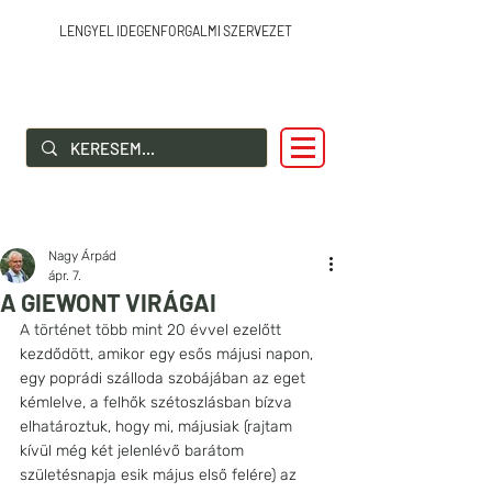
LENGYEL IDEGENFORGALMI SZERVEZET
SZIA LENGYELORSZÁG!
Nagy Árpád
ápr. 7.
A GIEWONT VIRÁGAI
A történet több mint 20 évvel ezelőtt 
kezdődött, amikor egy esős májusi napon, 
egy poprádi szálloda szobájában az eget 
kémlelve, a felhők szétoszlásban bízva 
elhatároztuk, hogy mi, májusiak (rajtam 
kívül még két jelenlévő barátom 
születésnapja esik május első felére) az 