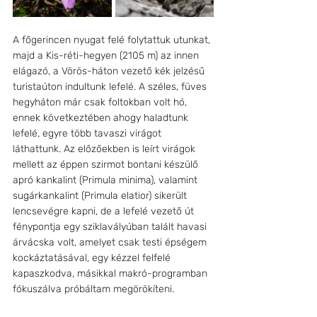
A főgerincen nyugat felé folytattuk utunkat, 
majd a Kis-réti-hegyen (2105 m) az innen 
elágazó, a Vörös-háton vezető kék jelzésű 
turistaúton indultunk lefelé. A széles, füves 
hegyháton már csak foltokban volt hó, 
ennek következtében ahogy haladtunk 
lefelé, egyre több tavaszi virágot 
láthattunk. Az előzőekben is leírt virágok 
mellett az éppen szirmot bontani készülő 
apró kankalint (Primula minima), valamint 
sugárkankalint (Primula elatior) sikerült 
lencsevégre kapni, de a lefelé vezető út 
fénypontja egy sziklavályúban talált havasi 
árvácska volt, amelyet csak testi épségem 
kockáztatásával, egy kézzel felfelé 
kapaszkodva, másikkal makró-programban 
fókuszálva próbáltam megörökíteni.