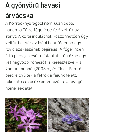
A gyönyörű havasi 
árvácska
A Konrád-nyeregből nem Kuźnicéba, 
hanem a Tátra főgerince felé vettük az 
irányt. A korai indulásnak köszönhetően úgy 
véltük belefér az időnkbe a főgerinc egy 
rövid szakaszának bejárása. A főgerincen 
futó piros jelzésű turistautat – útközbe egy-
két nagyobb hómezőt is keresztezve – a 
Konrád-púpnál (2005 m) értük el. Percről-
percre gyűltek a felhők a fejünk felett, 
fokozatosan csökkentve ezáltal a levegő 
hőmérsékletét. 