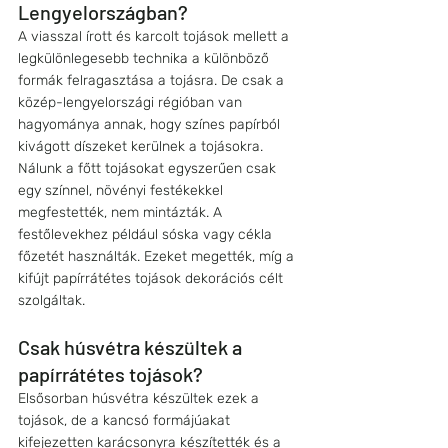
Lengyelországban?
A viasszal írott és karcolt tojások mellett a 
legkülönlegesebb technika a különböző 
formák felragasztása a tojásra. De csak a 
közép-lengyelországi régióban van 
hagyománya annak, hogy színes papírból 
kivágott díszeket kerülnek a tojásokra. 
Nálunk a főtt tojásokat egyszerűen csak 
egy színnel, növényi festékekkel 
megfestették, nem mintázták. A 
festőlevekhez például sóska vagy cékla 
főzetét használták. Ezeket megették, míg a 
kifújt papírrátétes tojások dekorációs célt 
szolgáltak. 
Csak húsvétra készültek a 
papírrátétes tojások?
Elsősorban húsvétra készültek ezek a 
tojások, de a kancsó formájúakat 
kifejezetten karácsonyra készítették és a 