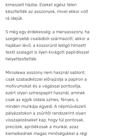
kimeszelt házba. Ezeket egész télen 
készítették az asszonyok, mivel ekkor volt 
rá idejük.
S még egy érdekesség: a menyasszony, ha 
szegényebb családból származott, akkor a 
hajában lévő, a koszorúról lelógó hímzett 
textil szalagot is ilyen kivágott papírdísszel 
helyettesítették.
Mirosława asszony nem használ sablont, 
csak szabadkézzel előrajzolja a papíron a 
motívumokat és a vágással pontosítja, 
ezért olyan színespapírt használ, aminek 
csak az egyik oldala színes, fényes, s 
minden munkája egyedi. A népművészeti 
pályázatokon a zsűritől rendszerint olyan 
visszajelzéseket kap, hogy túl pontosak, 
precízek, aprólékosak a munkái, azaz 
kiemelkednek magas minőségükkel a régi 