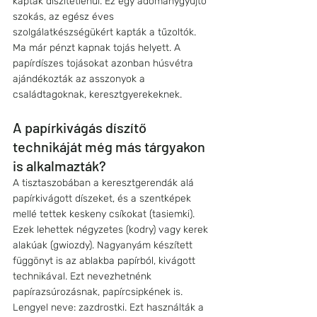
kaptak díszítetlenül. Ez egy adománygyűjtő 
szokás, az egész éves 
szolgálatkészségükért kapták a tűzoltók. 
Ma már pénzt kapnak tojás helyett. A 
papírdíszes tojásokat azonban húsvétra 
ajándékozták az asszonyok a 
családtagoknak, keresztgyerekeknek.
A papírkivágás díszítő 
technikáját még más tárgyakon 
is alkalmazták?
A tisztaszobában a keresztgerendák alá 
papírkivágott díszeket, és a szentképek 
mellé tettek keskeny csíkokat (tasiemki). 
Ezek lehettek négyzetes (kodry) vagy kerek 
alakúak (gwiozdy). Nagyanyám készített 
függönyt is az ablakba papírból, kivágott 
technikával. Ezt nevezhetnénk 
papírazsúrozásnak, papírcsipkének is. 
Lengyel neve: zazdrostki. Ezt használták a 