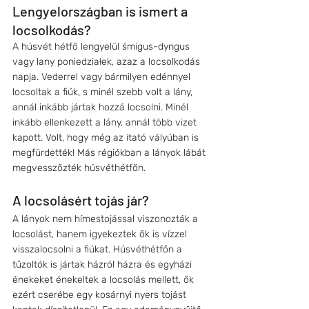
Lengyelországban is ismert a 
locsolkodás?
A húsvét hétfő lengyelül śmigus-dyngus 
vagy lany poniedziałek, azaz a locsolkodás 
napja. Vederrel vagy bármilyen edénnyel 
locsoltak a fiúk, s minél szebb volt a lány, 
annál inkább jártak hozzá locsolni. Minél 
inkább ellenkezett a lány, annál több vizet 
kapott. Volt, hogy még az itató vályúban is 
megfürdették! Más régiókban a lányok lábát 
megvesszőzték húsvéthétfőn.
A locsolásért tojás jár? 
A lányok nem hímestojással viszonozták a 
locsolást, hanem igyekeztek ők is vízzel 
visszalocsolni a fiúkat. Húsvéthétfőn a 
tűzoltók is jártak házról házra és egyházi 
énekeket énekeltek a locsolás mellett, ők 
ezért cserébe egy kosárnyi nyers tojást 