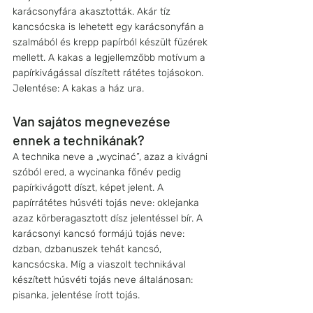
karácsonyfára akasztották. Akár tíz 
kancsócska is lehetett egy karácsonyfán a 
szalmából és krepp papírból készült füzérek 
mellett. A kakas a legjellemzőbb motívum a 
papírkivágással díszített rátétes tojásokon. 
Jelentése: A kakas a ház ura. 
Van sajátos megnevezése 
ennek a technikának?
A technika neve a „wycinać”, azaz a kivágni 
szóból ered, a wycinanka főnév pedig 
papírkivágott díszt, képet jelent. A 
papírrátétes húsvéti tojás neve: oklejanka 
azaz körberagasztott dísz jelentéssel bír. A 
karácsonyi kancsó formájú tojás neve: 
dzban, dzbanuszek tehát kancsó, 
kancsócska. Míg a viaszolt technikával 
készített húsvéti tojás neve általánosan: 
pisanka, jelentése írott tojás.