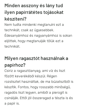
Minden asszony és lány tud 
ilyen papírrátétes tojásokat 
készíteni?
Nem tudta mindenki megtanulni ezt a 
technikát, csak az ügyesebbek. 
Édesanyámhoz és nagyanyámhoz is sokan 
eljöttek, hogy megtanulják tőlük ezt a 
technikát.
Milyen ragasztót használnak a 
papírhoz?
Csiriz a ragasztóanyag, ami víz és liszt 
főzött keverékéből készül. Régen 
rozslisztet használtak, de ma búzalisztből is 
készítik. Fontos, hogy rosszabb minőségű, 
ragadós liszt legyen, amiből a pierogit is 
csinálják. Ettől jól összeragad a tészta is és 
a papír is.