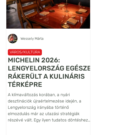
Wessely Márta
VÁROS/KULTÚRA
VÁROS/KULTÚRA
MICHELIN 2026:
A VILÁG LEG
LENGYELORSZÁG EGÉSZE
LANCELOT
RÁKERÜLT A KULINÁRIS
FALFESTMÉN
TÉRKÉPRE
ŐRZŐJE: SIE
A klímaváltozás korában, a nyári
Habár az Alsó-Sziléziá
desztinációk újraértelmezése idején, a
Bóbr (Hód) folyó völgy
Lengyelország irányába történő
vára nem tartozik se
elmozdulás már az utazási stratégiák
pedig a leglátogatotta
részévé vált. Egy ilyen tudatos döntéshez
várak közé, művészett
azonban hiteles iránytűre is szükség van,
szempontból világszin
ezt a szerepet tölti be a Michelin-kalauz,
jelentőségű építmény. 