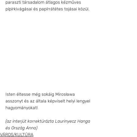
paraszti társadalom átlagos kézműves 
pípírkivágásai és papírrátétes tojásai közül.
Isten éltesse még sokáig Mirosława 
asszonyt és az általa képviselt helyi lengyel 
hagyományokat!
(az interjút korrektúrázta Laurinyecz Hanga 
és Ország Anna)
VÁROS/KULTÚRA