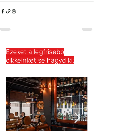
Ezeket a legfrisebb
cikkeinket se hagyd ki: