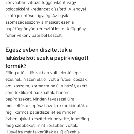
konyhában vitrázs függönyként vagy 
polccsíkként kredencet díszített. A lengyel 
szótő jelentése irigység. Az egyik 
szomszédasszony a másikat ezen a 
papírfüggönyön keresztül leste. A függöny 
fehér vékony papírból készült.
Egész évben díszítették a 
lakásbelsőt ezek a papírkivágott 
formák?
Főleg a téli időszakban volt jelentősége 
ezeknek, hiszen ekkor volt a fűtési időszak, 
ami koszolta, kormozta belül a házát, ezért 
sem textileket használtak, hanem 
papírdíszeket. Minden tavasszal újra 
meszelték az egész házat, ekkor kidobták a 
régi, kormos papírdíszeket és minden 
évben újakat készítettek helyette, lehetőleg 
még szebbeket, mint korábban voltak. 
Húsvétra már felkerültek az új díszek a 