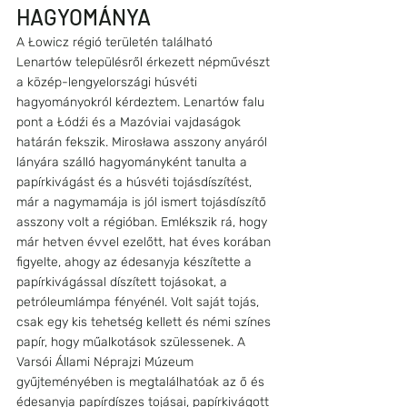
HAGYOMÁNYA
A Łowicz régió területén található 
Lenartów településről érkezett népművészt 
a közép-lengyelországi húsvéti 
hagyományokról kérdeztem. Lenartów falu 
pont a Łódźi és a Mazóviai vajdaságok 
határán fekszik. Mirosława asszony anyáról 
lányára szálló hagyományként tanulta a 
papírkivágást és a húsvéti tojásdíszítést, 
már a nagymamája is jól ismert tojásdíszítő 
asszony volt a régióban. Emlékszik rá, hogy 
már hetven évvel ezelőtt, hat éves korában 
figyelte, ahogy az édesanyja készítette a 
papírkivágással díszített tojásokat, a 
petróleumlámpa fényénél. Volt saját tojás, 
csak egy kis tehetség kellett és némi színes 
papír, hogy műalkotások szülessenek. A 
Varsói Állami Néprajzi Múzeum 
gyűjteményében is megtalálhatóak az ő és 
édesanyja papírdíszes tojásai, papírkivágott 