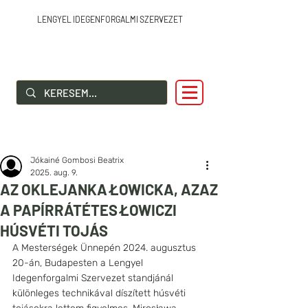
LENGYEL IDEGENFORGALMI SZERVEZET
SZIA LENGYELORSZÁG!
Jókainé Gombosi Beatrix
2025. aug. 9.
AZ OKLEJANKA ŁOWICKA, AZAZ
A PAPÍRRÁTÉTES ŁOWICZI
HÚSVÉTI TOJÁS
A Mesterségek Ünnepén 2024. augusztus 
20-án, Budapesten a Lengyel 
Idegenforgalmi Szervezet standjánál 
különleges technikával díszített húsvéti 