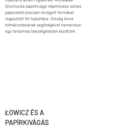
tojásokra lettem figyelmes. Mirosława 
Grochocka papírkivágó népművész színes 
papírokból precízen kivágott formákat 
ragasztott fel tojáshéjra. Ország Anna 
tolmácsolásának segítségével hamarosan 
egy tartalmas beszélgetésbe kezdtünk. 
ŁOWICZ ÉS A 
PAPÍRKIVÁGÁS 