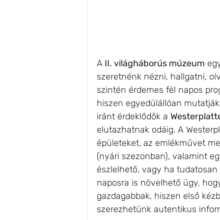
A
 II. világháborús múzeum
 eg
szeretnénk nézni, hallgatni, olv
szintén érdemes fél napos pr
hiszen egyedülállóan mutatják b
iránt érdeklődők a 
Westerplatt
elutazhatnak odáig. A Wester
épületeket, az emlékművet me
(nyári szezonban), valamint egy
észlelhető, vagy ha tudatosan k
naposra is növelhető úgy, hogy
gazdagabbak, hiszen első kézbő
szerezhetünk autentikus infor