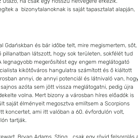
z utazó, ha csak egy hosszú hétvégére érkezik. 
ítek a  bizonytalanoknak is saját tapasztalat alapján, 
 Gdańskban és bár időbe telt, mire megismertem, sőt,
pillanatban látszott, hogy sok területen, sokfélét tud 
 A legnagyobb megerősítést egy engem meglátogató 
alista kikötőváros hangulatra számított és ő kiáltott 
árosban annyi, de annyi potenciál és látnivaló van, hogy
 sajnos azóta sem jött vissza meglátogatni, pedig újra 
rdekelte volna. Mert bizony a városban híres előadók is 
últ saját élményeit megosztva említsem a Scorpions 
tt koncertet, ami itt valóban a 60. évfordulón volt, 
ón tartják. 
wart, Bryan Adams, Sting... csak egy rövid felsorolás 