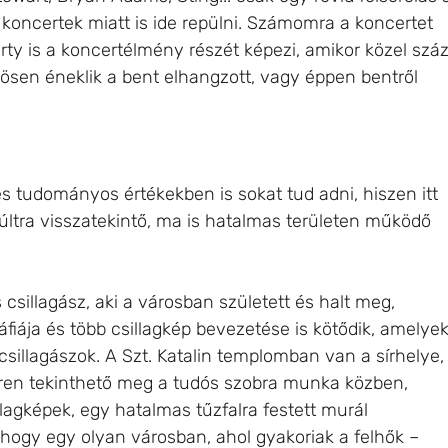
koncertek miatt is ide repülni. Számomra a koncertet 
party is a koncertélmény részét képezi, amikor közel száz
sen éneklik a bent elhangzott, vagy éppen bentről 
s tudományos értékekben is sokat tud adni, hiszen itt 
últra visszatekintő, ma is hatalmas területen működő 
csillagász, aki a városban született és halt meg, 
fiája és több csillagkép bevezetése is kötődik, amelyek
csillagászok. A Szt. Katalin templomban van a sírhelye,
éren tekinthető meg a tudós szobra munka közben, 
illagképek, egy hatalmas tűzfalra festett murál 
, hogy egy olyan városban, ahol gyakoriak a felhők – 