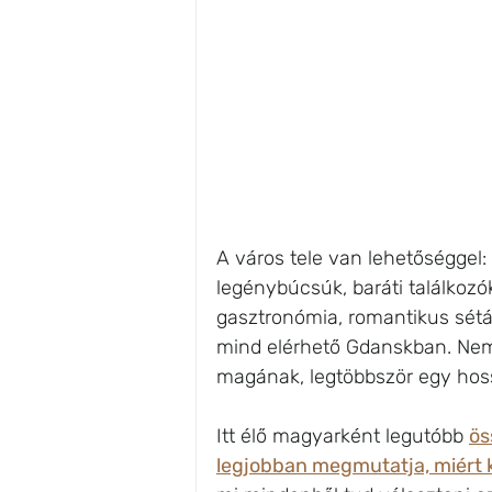
A város tele van lehetőséggel
legénybúcsúk, baráti találkozó
gasztronómia, romantikus séták
mind elérhető Gdanskban. Nem v
magának, legtöbbször egy hos
Itt élő magyarként legutóbb 
ös
legjobban megmutatja, miért k