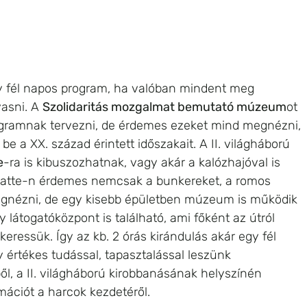
y fél napos program, ha valóban mindent meg 
asni. A 
Szolidaritás mozgalmat bemutató múzeum
ot 
ogramnak tervezni, de érdemes ezeket mind megnézni, 
e a XX. század érintett időszakait. A II. világháború 
e
-ra is kibuszozhatnak, vagy akár a kalózhajóval is 
platte-n érdemes nemcsak a bunkereket, a romos 
gnézni, de egy kisebb épületben múzeum is működik 
 látogatóközpont is található, ami főként az útról 
eressük. Így az kb. 2 órás kirándulás akár egy fél 
 értékes tudással, tapasztalással leszünk 
l, a II. világháború kirobbanásának helyszínén 
mációt a harcok kezdetéről.