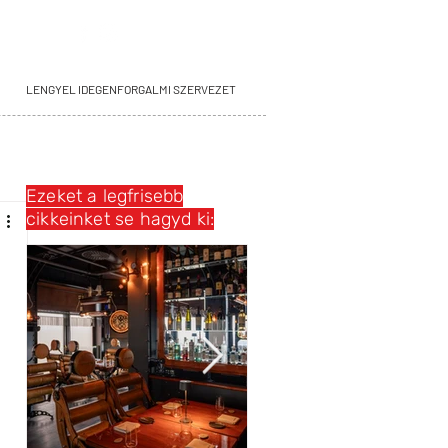
LENGYEL IDEGENFORGALMI SZERVEZET
Ezeket a legfrisebb
cikkeinket se hagyd ki: