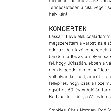
mi mindenből tud választani a
Természetesen a cikk végén seg
helyiként.
KONCERTEK
Lassan 4 éve élek családommal
megszerettem a várost, az első 
adni az ide utazó vendégnek.
barátom adta, aki amolyan szoci
fel, hogy „Krisztián, ebben a v
nem is gondoltam volna.” Igaz,
volt olyan koncert, ami őt is é
fellépnek, hogy csak a közelm
együttes 60. évfordulóján tarto
Budapesten idén, a 61. évfordul
Smokies, Chris Norman, Rod Ste