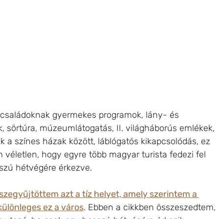
: családoknak gyermekes programok, lány- és 
k, sörtúra, múzeumlátogatás, II. világháborús emlékek, 
 a színes házak között, láblógatós kikapcsolódás, ez 
életlen, hogy egyre több magyar turista fedezi fel 
szú hétvégére érkezve. 
szegyűjtöttem azt a tíz helyet, amely szerintem a 
ülönleges ez a város
. Ebben a cikkben összeszedtem, 