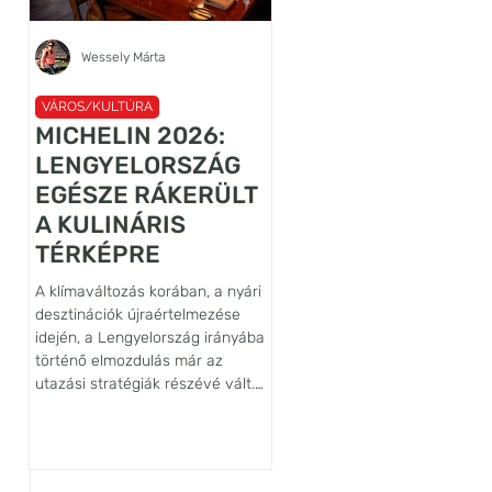
Wessely Márta
Újhelyi János Ábel
VÁROS/KULTÚRA
VÁROS/KULTÚRA
MICHELIN 2026:
A VILÁG
LENGYELORSZÁG
LEGRÉGEBBI
EGÉSZE RÁKERÜLT
LANCELOT
A KULINÁRIS
FALFESTMÉNYÉN
TÉRKÉPRE
ŐRZŐJE: SIEDLĘC
VÁRA
A klímaváltozás korában, a nyári
Habár az Alsó-Sziléziában, az
desztinációk újraértelmezése
belül is a Bóbr (Hód) folyó
idején, a Lengyelország irányába
völgyében fekvő Siedlęcin vár
történő elmozdulás már az
nem tartozik sem a legnagyob
utazási stratégiák részévé vált.
sem pedig a leglátogatottabb
Egy ilyen tudatos döntéshez
lengyelországi várak közé,
azonban hiteles iránytűre is
művészettörténeti szempontb
szükség van, ezt a szerepet tölti
világszinten kiemelkedő
be a Michelin-kalauz, amely az
jelentőségű építmény. Ennek f