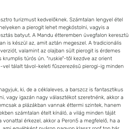
sztro turizmust kedvelőknek. Számtalan lengyel étel 
helyeken a pierogit lehet megkóstolni, vagyis a 
 tésztás batyut. A Mandu étteremben üvegfalon keresztül
n is készül az, amit aztán megeszel. A tradicionális 
t verziót, valamint az olajban sült pierogit is érdemes 
s krumplis túrós ún. "ruskie"-től kezdve az orient 
vel tálalt távol-keleti fűszerezésű pierogi-ig minden 
gyjuk, ki, de a céklaleves, a barszcz is fantasztikus 
, vagy igazán nagy választékot szeretnénk, akkor a 
Nemcsak a plázákban vannak éttermi szintek, hanem 
ben számtalan ételt kínáló, a világ minden táját 
vonattal érkezel, akkor a Peron5 a megfelelő, ha a 
, ami egyébként nyáron nagyon klassz roof top bár, 