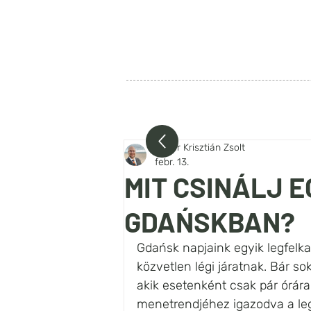
SZIA LENGYELORSZÁG
FŐOLDAL
RÓLUNK
BEJEG
Fehér Krisztián Zsolt
febr. 13.
MIT CSINÁLJ 
GDAŃSKBAN?
Gdańsk napjaink egyik legfelka
közvetlen légi járatnak. Bár so
akik esetenként csak pár órára
menetrendjéhez igazodva a leg