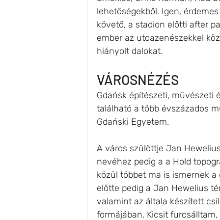
lehetőségekből. Igen, érdemes 
követő, a stadion előtti after 
ember az utcazenészekkel közö
hiányolt dalokat. 
VÁROSNÉZÉS
Gdańsk építészeti, művészeti é
található a több évszázados m
Gdański Egyetem.
A város szülöttje Jan Hewelius 
nevéhez pedig a a Hold topográ
közül többet ma is ismernek a 
előtte pedig a Jan Hewelius t
valamint az általa készített cs
formájában. Kicsit furcsálltam