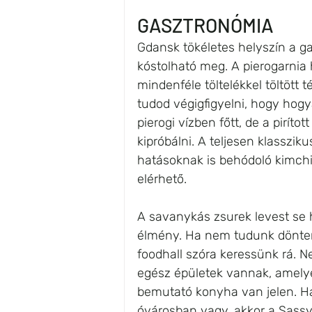
GASZTRONÓMIA
Gdansk tökéletes helyszín a ga
kóstolható meg. A pierogarnia 
mindenféle töltelékkel töltött
tudod végigfigyelni, hogy hogya
pierogi vízben főtt, de a pirítot
kipróbálni. A teljesen klassziku
hatásoknak is behódoló kimchi-
elérhető. 
A savanykás zsurek levest se ha
élmény. Ha nem tudunk dönteni
foodhall szóra keressünk rá. 
egész épületek vannak, amelyek
bemutató konyha van jelen. Ha 
óvárosban vagy, akkor a Sassy