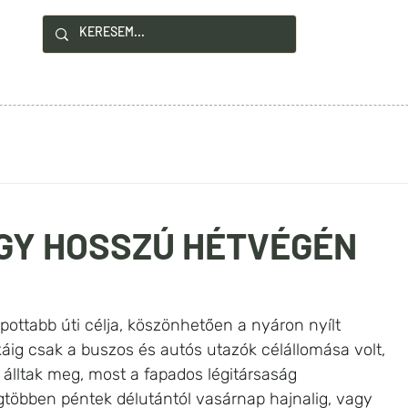
!
YZÉSEK
HASZNOS INFÓK
KAPCSOLAT
EGY HOSSZÚ HÉTVÉGÉN
pottabb úti célja, köszönhetően a nyáron nyílt 
káig csak a buszos és autós utazók célállomása volt, 
 álltak meg, most a fapados légitársaság 
többen péntek délutántól vasárnap hajnalig, vagy 