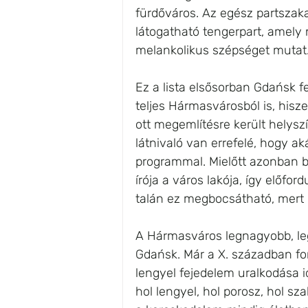
fürdőváros. Az egész partszaka
látogatható tengerpart, amely n
melankolikus szépséget mutat
Ez a lista elsősorban Gdańsk fe
teljes Hármasvárosból is, his
ott megemlítésre került helys
látnivaló van errefelé, hogy ak
programmal. Mielőtt azonban be
írója a város lakója, így előford
talán ez megbocsátható, mert
A Hármasváros legnagyobb, legi
Gdańsk. Már a X. században fon
lengyel fejedelem uralkodása i
hol lengyel, hol porosz, hol sz