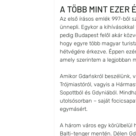
A TÖBB MINT EZER 
Az első írásos emlék 997-ből s
ünnepli. Egykor a kihívásokkal
pedig Budapest felől akár közve
hogy egyre több magyar turist
hétvégére érkezve. Éppen ezért
amely szerintem a legjobban m
Amikor Gdańskról beszélünk, va
Trójmiastóról, vagyis a Hármasv
Sopottból és Gdyniából. Mindh
utolsósorban – saját focicsap
egymásért.
A három város egy körülbelül h
Balti-tenger mentén. Délen Gda