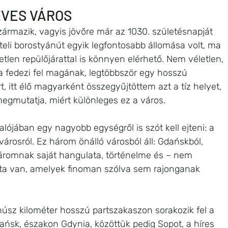
ÉVES VÁROS 
zármazik, vagyis jövőre már az 1030. születésnapját 
 teli borostyánút egyik legfontosabb állomása volt, ma 
tlen repülőjárattal is könnyen elérhető. Nem véletlen, 
a fedezi fel magának, legtöbbször egy hosszú 
, itt élő magyarként összegyűjtöttem azt a tíz helyet, 
egmutatja, miért különleges ez a város.
lójában egy nagyobb egységről is szót kell ejteni: a 
árosról. Ez három önálló városból áll: Gdańskból, 
áromnak saját hangulata, történelme és – nem 
ata van, amelyek finoman szólva sem rajonganak 
úsz kilométer hosszú partszakaszon sorakozik fel a 
ńsk, északon Gdynia, közöttük pedig Sopot, a híres 