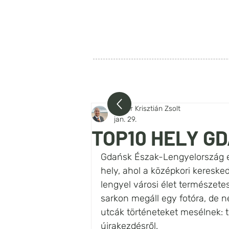
SZIA LENGYELORSZÁG
FŐOLDAL
RÓLUNK
BEJEG
Fehér Krisztián Zsolt
jan. 29.
TOP10 HELY G
Gdańsk Észak-Lengyelország eg
hely, ahol a középkori keresk
lengyel városi élet természet
sarkon megáll egy fotóra, de 
utcák történeteket mesélnek: te
újrakezdésről. 