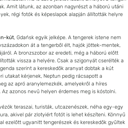
k. Amit látunk, az azonban nagyrészt a háború utáni 
k, régi fotók és képeslapok alapján állították helyre 
n-kút
, Gdańsk egyik jelképe. A tengerek istene nem 
évszázadokon át a tengerből élt, hajók jöttek-mentek, 
járól. A bronzszobor az eredeti, még a háború előtt 
ították vissza a helyére. Csak a szigonyát cserélték a 
egenda szerint a kereskedők aranyat dobtak a kút 
i utakat kérjenek, Neptun pedig rácsapott a 
meg az apró aranylemezkék, amelyekről a híres 
a. Az azonos nevű helyen érdemes meg is kóstolni.
ávézók teraszai, turisták, utcazenészek, néha egy-egy 
ura, akivel pár zlotyiért fotót is lehet készíteni. Könnyű 
l ezelőtt ugyanitt tengerészek és kereskedők gyűltek 