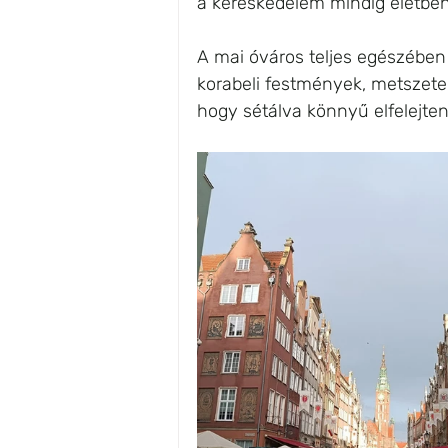
a kereskedelem mindig életben 
A mai óváros teljes egészében 
korabeli festmények, metszete
hogy sétálva könnyű elfelejteni