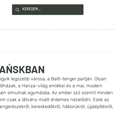
!
YZÉSEK
HASZNOS INFÓK
KAPCSOLAT
DAŃSKBAN
yik legszebb városa, a Balti-tenger partján. Olyan 
edőházak, a Hanza-világ emlékei és a mai, modern 
esen simulnak egymásba. Az ember szó szerint minden 
nem csak a látvány miatt érdemes nézelődni. Ezek az 
ngerészekről, kereskedőkről, háborúkról, újjáépítésről, 