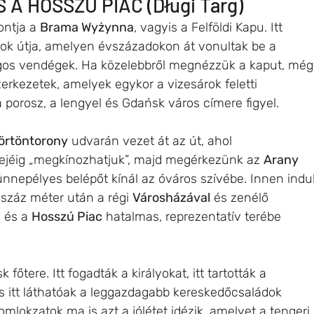
 A HOSSZÚ PIAC (Długi Targ)
ontja a 
Brama Wyżynna
, vagyis a Felföldi Kapu. Itt 
yok útja, amelyen évszázadokon át vonultak be a 
ngos vendégek. Ha közelebbről megnézzük a kaput, még
erkezetek, amelyek egykor a vizesárok feletti 
 porosz, a lengyel és Gdańsk város címere figyel.
örtöntorony
 udvarán vezet át az út, ahol 
rejéig „megkínozhatjuk”, majd megérkezünk az 
Arany 
nnepélyes belépőt kínál az óváros szívébe. Innen indul
száz méter után a régi 
Városházával
 és zenélő 
 és a 
Hosszú Piac
 hatalmas, reprezentatív terébe 
őtere. Itt fogadták a királyokat, itt tartották a 
s itt láthatóak a leggazdagabb kereskedőcsaládok 
mlokzatok ma is azt a jólétet idézik, amelyet a tengeri 