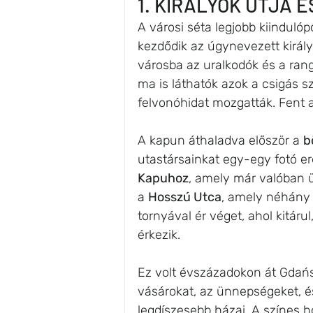
1. KIRÁLYOK ÚTJA ÉS
A városi séta legjobb kiindulóp
kezdődik az úgynevezett királ
városba az uralkodók és a ra
ma is láthatók azok a csigás sz
felvonóhidat mozgatták. Fent a
A kapun áthaladva először a 
b
utastársainkat egy-egy fotó e
Kapuhoz
, amely már valóban ü
a 
Hosszú Utca
, amely néhány 
tornyával ér véget, ahol kitárul,
érkezik.
Ez volt évszázadokon át Gdańsk f
vásárokat, az ünnepségeket, é
legdíszesebb házai. A színes ho