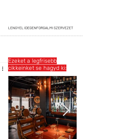
LENGYEL IDEGENFORGALMI SZERVEZET
Ezeket a legfrisebb
cikkeinket se hagyd ki: