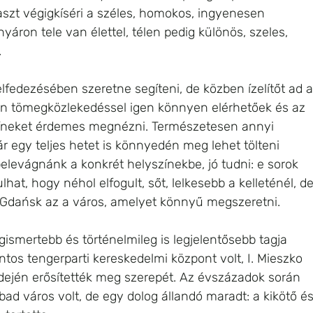
szt végigkíséri a széles, homokos, ingyenesen 
yáron tele van élettel, télen pedig különös, szeles, 
.
lfedezésében szeretne segíteni, de közben ízelítőt ad a
zen tömegközlekedéssel igen könnyen elérhetőek és az 
zíneket érdemes megnézni. Természetesen annyi 
ár egy teljes hetet is könnyedén meg lehet tölteni 
levágnánk a konkrét helyszínekbe, jó tudni: e sorok 
ulhat, hogy néhol elfogult, sőt, lelkesebb a kelleténél, de
 Gdańsk az a város, amelyet könnyű megszeretni.
smertebb és történelmileg is legjelentősebb tagja 
tos tengerparti kereskedelmi központ volt, I. Mieszko 
dején erősítették meg szerepét. Az évszázadok során 
abad város volt, de egy dolog állandó maradt: a kikötő és