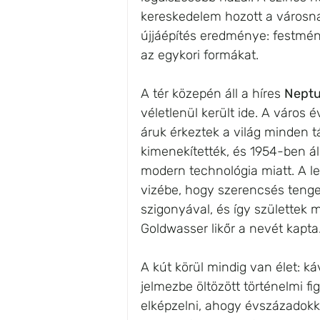
kereskedelem hozott a városna
újjáépítés eredménye: festménye
az egykori formákat.
A tér közepén áll a híres 
Neptu
véletlenül került ide. A város 
áruk érkeztek a világ minden tá
kimenekítették, és 1954-ben áll
modern technológia miatt. A l
vizébe, hogy szerencsés tenger
szigonyával, és így születtek 
Goldwasser likőr a nevét kapt
A kút körül mindig van élet: k
jelmezbe öltözött történelmi fig
elképzelni, ahogy évszázadokka