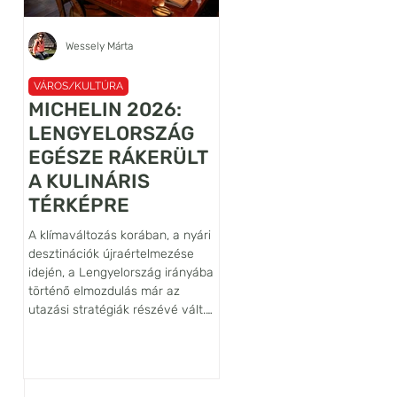
Wessely Márta
Újhelyi János Ábel
VÁROS/KULTÚRA
VÁROS/KULTÚRA
MICHELIN 2026:
A VILÁG
LENGYELORSZÁG
LEGRÉGEBBI
EGÉSZE RÁKERÜLT
LANCELOT
A KULINÁRIS
FALFESTMÉNYÉN
TÉRKÉPRE
ŐRZŐJE: SIEDLĘC
VÁRA
A klímaváltozás korában, a nyári
Habár az Alsó-Sziléziában, az
desztinációk újraértelmezése
belül is a Bóbr (Hód) folyó
idején, a Lengyelország irányába
völgyében fekvő Siedlęcin vár
történő elmozdulás már az
nem tartozik sem a legnagyob
utazási stratégiák részévé vált.
sem pedig a leglátogatottabb
Egy ilyen tudatos döntéshez
lengyelországi várak közé,
azonban hiteles iránytűre is
művészettörténeti szempontb
szükség van, ezt a szerepet tölti
világszinten kiemelkedő
be a Michelin-kalauz, amely az
jelentőségű építmény. Ennek f