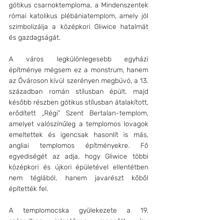
gótikus csarnoktemploma, a Mindenszentek 
római katolikus plébániatemplom, amely jól 
szimbolizálja a középkori Gliwice hatalmát 
és gazdagságát.
A város legkülönlegesebb egyházi 
építménye mégsem ez a monstrum, hanem 
az Óvároson kívül szerényen megbúvó, a 13. 
században román stílusban épült, majd 
később részben gótikus stílusban átalakított, 
erődített „Régi” Szent Bertalan-templom, 
amelyet valószínűleg a templomos lovagok 
emeltettek és igencsak hasonlít is más, 
angliai templomos építményekre. Fő 
egyediségét az adja, hogy Gliwice többi 
középkori és újkori épületével ellentétben 
nem téglából, hanem javarészt kőből 
építették fel.
A templomocska gyülekezete a 19. 