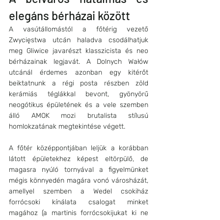
elegáns bérházai között
A vasútállomástól a főtérig vezető 
Zwycięstwa utcán haladva csodálhatjuk 
meg Gliwice javarészt klasszicista és neo 
bérházainak legjavát. A Dolnych Wałów 
utcánál érdemes azonban egy kitérőt 
beiktatnunk a régi posta részben zöld 
kerámiás téglákkal bevont, gyönyörű 
neogótikus épületének és a vele szemben 
álló AMOK mozi brutalista stílusú 
homlokzatának megtekintése végett.
A főtér középpontjában leljük a korábban 
látott épületekhez képest eltörpülő, de 
magasra nyúló tornyával a figyelmünket 
mégis könnyedén magára vonó városházát, 
amellyel szemben a Wedel csokiház 
forrócsoki kínálata csalogat minket 
magához (a martinis forrócsokijukat ki ne 