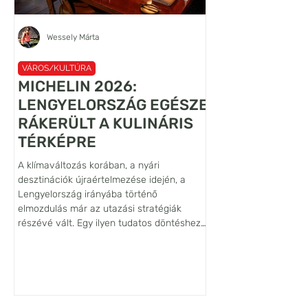
Wessely Márta
VÁROS/KULTÚRA
VÁROS/KULTÚRA
MICHELIN 2026:
A VILÁG LEG
LENGYELORSZÁG EGÉSZE
LANCELOT
RÁKERÜLT A KULINÁRIS
FALFESTMÉN
TÉRKÉPRE
ŐRZŐJE: SIE
A klímaváltozás korában, a nyári
Habár az Alsó-Sziléziá
desztinációk újraértelmezése idején, a
Bóbr (Hód) folyó völgy
Lengyelország irányába történő
vára nem tartozik se
elmozdulás már az utazási stratégiák
pedig a leglátogatotta
részévé vált. Egy ilyen tudatos döntéshez
várak közé, művészett
azonban hiteles iránytűre is szükség van,
szempontból világszin
ezt a szerepet tölti be a Michelin-kalauz,
jelentőségű építmény. 
amely az utazók és a helyi lakosság
hogy jelenlegi ismerete
számára is tökéletes iránymutatást ad a
található a Lancelot 
minőségi lokális konyhához. Lengyelország
máig fennmaradt legré