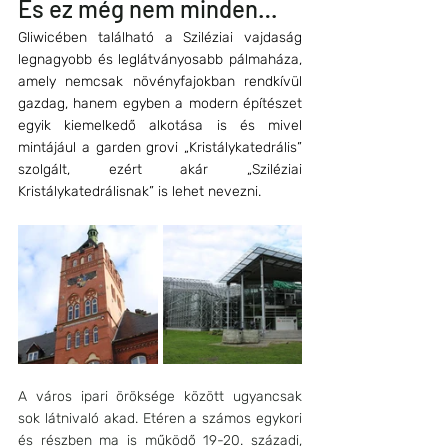
És ez még nem minden…
Gliwicében található a Sziléziai vajdaság 
legnagyobb és leglátványosabb pálmaháza, 
amely nemcsak növényfajokban rendkívül 
gazdag, hanem egyben a modern építészet 
egyik kiemelkedő alkotása is és mivel 
mintájául a garden grovi „Kristálykatedrális” 
szolgált, ezért akár „Sziléziai 
Kristálykatedrálisnak” is lehet nevezni.
A város ipari öröksége között ugyancsak 
sok látnivaló akad. Etéren a számos egykori 
és részben ma is működő 19-20. századi, 