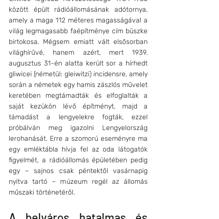
között épült rádióállomásának adótornya, 
amely a maga 112 méteres magasságával a 
világ legmagasabb faépítménye cím büszke 
birtokosa. Mégsem emiatt vált elsősorban 
világhírűvé, hanem azért, mert 1939. 
augusztus 31-én alatta került sor a hírhedt 
gliwicei (németül: gleiwitzi) incidensre, amely 
során a németek egy hamis zászlós művelet 
keretében megtámadták és elfoglalták a 
saját kezükön lévő építményt, majd a 
támadást a lengyelekre fogták, ezzel 
próbálván meg igazolni Lengyelország 
lerohanását. Erre a szomorú eseményre ma 
egy emléktábla hívja fel az oda látogatók 
figyelmét, a rádióállomás épületében pedig 
egy – sajnos csak péntektől vasárnapig 
nyitva tartó – múzeum regél az állomás 
műszaki történetéről.
A belváros hatalmas és 