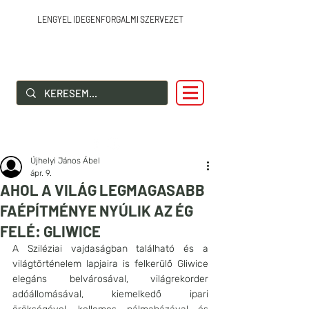
LENGYEL IDEGENFORGALMI SZERVEZET
SZIA LENGYELORSZÁG!
Újhelyi János Ábel
ápr. 9.
AHOL A VILÁG LEGMAGASABB
FAÉPÍTMÉNYE NYÚLIK AZ ÉG
FELÉ: GLIWICE
A Sziléziai vajdaságban található és a 
világtörténelem lapjaira is felkerülő Gliwice 
elegáns belvárosával, világrekorder 
adóállomásával, kiemelkedő ipari 