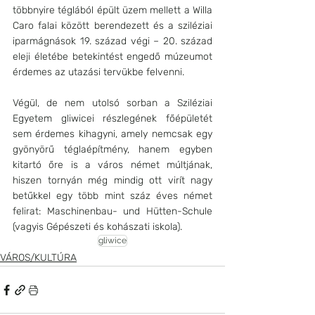
többnyire téglából épült üzem mellett a Willa 
Caro falai között berendezett és a sziléziai 
iparmágnások 19. század végi – 20. század 
eleji életébe betekintést engedő múzeumot 
érdemes az utazási tervükbe felvenni.
Végül, de nem utolsó sorban a Sziléziai 
Egyetem gliwicei részlegének főépületét 
sem érdemes kihagyni, amely nemcsak egy 
gyönyörű téglaépítmény, hanem egyben 
kitartó őre is a város német múltjának, 
hiszen tornyán még mindig ott virít nagy 
betűkkel egy több mint száz éves német 
felirat: Maschinenbau- und Hütten-Schule 
(vagyis Gépészeti és kohászati iskola).
gliwice
VÁROS/KULTÚRA