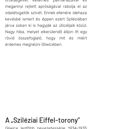
örökségével, kellemes pálmaházával és 
megannyi rejtett apróságával rabolja el az 
odalátogatók szívét. Ennek ellenére idehaza 
kevésbé ismert és éppen ezért Sziléziában 
járva sokan ki is hagyják az úticéljaik közül. 
Nagy hiba, melyet elkerülendő álljon itt egy 
rövid összefoglaló, hogy mit és miért 
érdemes megnézni Gliwicében.
A „Sziléziai Eiffel-torony”
Gliwice legfőbb nevezetessége 1934-1935 