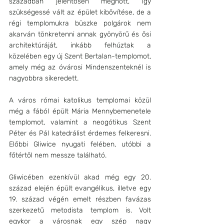
században jelentősen megnőtt, így 
szükségessé vált az épület kibővítése, de a 
régi templomukra büszke polgárok nem 
akarván tönkretenni annak gyönyörű és ősi 
architektúráját, inkább felhúztak a 
közelében egy új Szent Bertalan-templomot, 
amely még az óvárosi Mindenszenteknél is 
nagyobbra sikeredett.
A város római katolikus templomai közül 
még a fából épült Mária Mennybemenetele 
templomot, valamint a neogótikus Szent 
Péter és Pál katedrálist érdemes felkeresni. 
Előbbi Gliwice nyugati felében, utóbbi a 
főtértől nem messze található.
Gliwicében ezenkívül akad még egy 20. 
század elején épült evangélikus, illetve egy 
19. század végén emelt részben favázas 
szerkezetű metodista templom is. Volt 
egykor a városnak egy szép nagy 