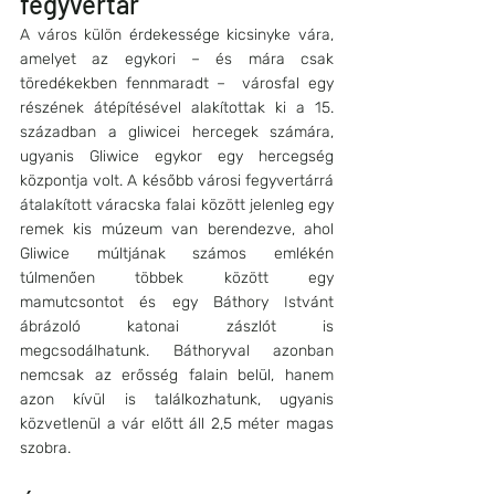
fegyvertár
A város külön érdekessége kicsinyke vára, 
amelyet az egykori – és mára csak 
töredékekben fennmaradt –  városfal egy 
részének átépítésével alakítottak ki a 15. 
században a gliwicei hercegek számára, 
ugyanis Gliwice egykor egy hercegség 
központja volt. A később városi fegyvertárrá 
átalakított váracska falai között jelenleg egy 
remek kis múzeum van berendezve, ahol 
Gliwice múltjának számos emlékén 
túlmenően többek között egy 
mamutcsontot és egy Báthory Istvánt 
ábrázoló katonai zászlót is 
megcsodálhatunk. Báthoryval azonban 
nemcsak az erősség falain belül, hanem 
azon kívül is találkozhatunk, ugyanis 
közvetlenül a vár előtt áll 2,5 méter magas 
szobra.