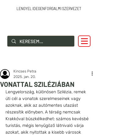
LENGYEL IDEGENFORGALMI SZERVEZET
SZIA LENGYELORSZÁG!
Kincses Petra
2025. jan. 20.
VONATTAL SZILÉZIÁBAN
Lengyelország, különösen Szilézia, remek 
úti cél a vonatok szerelmeseinek vagy 
azoknak, akik az autómentes utazást 
részesítik előnyben. A térség nemcsak 
Krakkóval büszkélkedhet: számos kevésbé 
turistás, mégis lenyűgöző látnivaló várja 
azokat, akik nyitottak a kisebb városok 