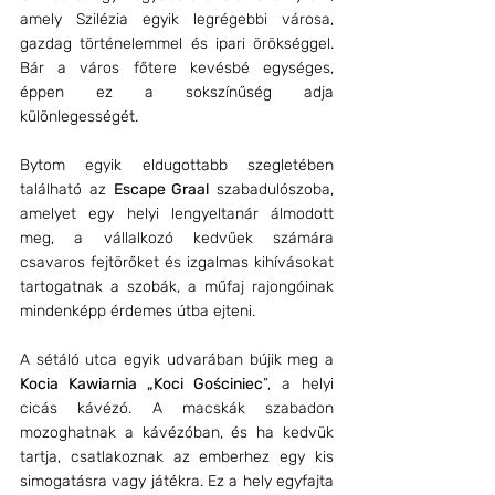
amely Szilézia egyik legrégebbi városa, 
gazdag történelemmel és ipari örökséggel. 
Bár a város főtere kevésbé egységes, 
éppen ez a sokszínűség adja 
különlegességét.
Bytom egyik eldugottabb szegletében 
található az 
Escape Graal
 szabadulószoba, 
amelyet egy helyi lengyeltanár álmodott 
meg, a vállalkozó kedvűek számára 
csavaros fejtörőket és izgalmas kihívásokat 
tartogatnak a szobák, a műfaj rajongóinak 
mindenképp érdemes útba ejteni.
A sétáló utca egyik udvarában bújik meg a 
Kocia Kawiarnia „Koci Gościniec
”, a helyi 
cicás kávézó. A macskák szabadon 
mozoghatnak a kávézóban, és ha kedvük 
tartja, csatlakoznak az emberhez egy kis 
simogatásra vagy játékra. Ez a hely egyfajta 