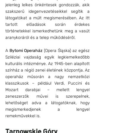
jelenleg lelkes önkéntesek gondozzák, akik 
szakszerű idegenvezetéseikkel segítik a 
látogatókat a múlt megismerésében. Az itt 
tartott előadások során érdekes 
történetekkel ismerkedhetünk meg a vasút 
aranykoráról és a telep működéséről.
A 
Bytomi Operaház
 (Opera Śląska) az egész 
Sziléziai vajdaság egyik legkiemelkedőbb 
kulturális intézménye. Az 1945-ben alapított 
színház a régió zenei életének központja. Az 
operaház műsorán a nagy nemzetközi 
klasszikusok – például Verdi, Puccini és 
Mozart darabjai – mellett lengyel 
zeneszerzők művei is szerepelnek, 
lehetőséget adva a látogatóknak, hogy 
megismerkedjenek a lengyel 
remekművekkel is.
Tarnowskie Góry