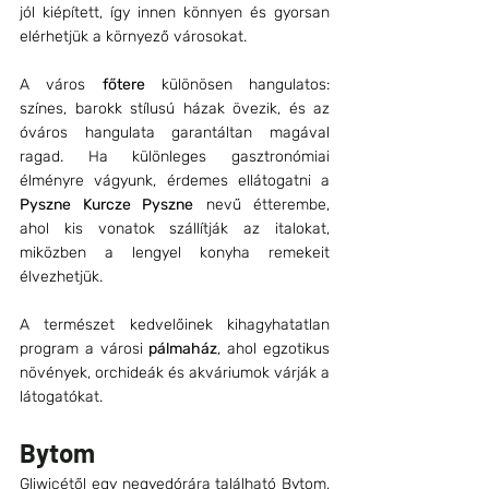
jól kiépített, így innen könnyen és gyorsan 
elérhetjük a környező városokat. 
A város 
főtere
 különösen hangulatos: 
színes, barokk stílusú házak övezik, és az 
óváros hangulata garantáltan magával 
ragad. Ha különleges gasztronómiai 
élményre vágyunk, érdemes ellátogatni a 
Pyszne Kurcze Pyszne
 nevű étterembe, 
ahol kis vonatok szállítják az italokat, 
miközben a lengyel konyha remekeit 
élvezhetjük.
A természet kedvelőinek kihagyhatatlan 
program a városi 
pálmaház
, ahol egzotikus 
növények, orchideák és akváriumok várják a 
látogatókat. 
Bytom
Gliwicétől egy negyedórára található Bytom, 