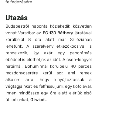
felfedezésére. 
Utazás
Budapestről naponta közlekedik közvetlen 
vonat Varsóba: az 
EC 130 Báthory
 járatával 
körülbelül 8 óra alatt már Sziléziában 
lehetünk. A szerelvény étkezőkocsival is 
rendelkezik, így akár egy panorámás 
ebéddel is elüthetjük az időt. A cseh-lengyel 
határnál, Bohuminnál körülbelül 40 perces 
mozdonycserére kerül sor, ami remek 
alkalom arra, hogy kinyújtóztassuk a 
végtagjainkat és felfrissüljünk egy kofolával. 
Innen mindössze egy óra alatt elérjük első 
úti célunkat, 
Gliwicét
.