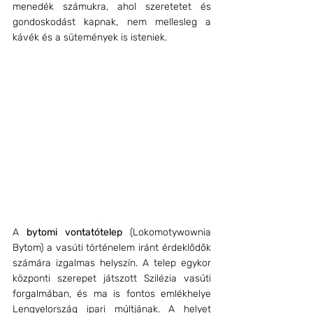
menedék számukra, ahol szeretetet és 
gondoskodást kapnak, nem mellesleg a 
kávék és a sütemények is isteniek.
A 
bytomi vontatótelep
 (Lokomotywownia 
Bytom) a vasúti történelem iránt érdeklődők 
számára izgalmas helyszín. A telep egykor 
központi szerepet játszott Szilézia vasúti 
forgalmában, és ma is fontos emlékhelye 
Lengyelország ipari múltjának. A helyet 