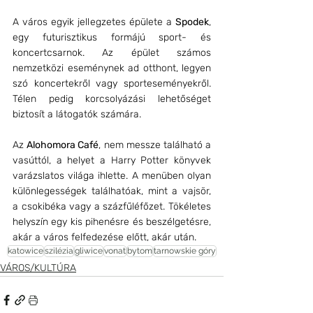
A város egyik jellegzetes épülete a 
Spodek
, 
egy futurisztikus formájú sport- és 
koncertcsarnok. Az épület számos 
nemzetközi eseménynek ad otthont, legyen 
szó koncertekről vagy sporteseményekről. 
Télen pedig korcsolyázási lehetőséget 
biztosít a látogatók számára. 
Az 
Alohomora Café
, nem messze található a 
vasúttól, a helyet a Harry Potter könyvek 
varázslatos világa ihlette. A menüben olyan 
különlegességek találhatóak, mint a vajsör, 
a csokibéka vagy a százfűléfőzet. Tökéletes 
helyszín egy kis pihenésre és beszélgetésre, 
akár a város felfedezése előtt, akár után.
katowice
szilézia
gliwice
vonat
bytom
tarnowskie góry
VÁROS/KULTÚRA