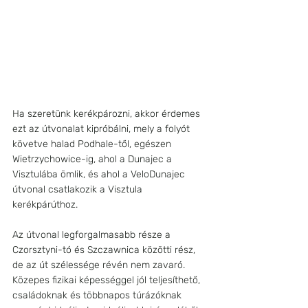
Ha szeretünk kerékpározni, akkor érdemes 
ezt az útvonalat kipróbálni, mely a folyót 
követve halad Podhale-től, egészen 
Wietrzychowice-ig, ahol a Dunajec a 
Visztulába ömlik, és ahol a VeloDunajec 
útvonal csatlakozik a Visztula 
kerékpárúthoz. 
Az útvonal legforgalmasabb része a 
Czorsztyni-tó és Szczawnica közötti rész, 
de az út szélessége révén nem zavaró. 
Közepes fizikai képességgel jól teljesíthető, 
családoknak és többnapos túrázóknak 