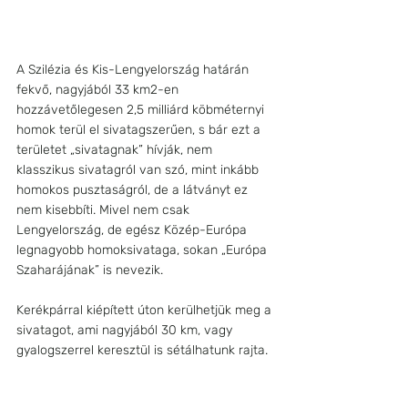
A Szilézia és Kis-Lengyelország határán 
fekvő, nagyjából 33 km2-en 
hozzávetőlegesen 2,5 milliárd köbméternyi 
homok terül el sivatagszerűen, s bár ezt a 
területet „sivatagnak” hívják, nem 
klasszikus sivatagról van szó, mint inkább 
homokos pusztaságról, de a látványt ez 
nem kisebbíti. Mivel nem csak 
Lengyelország, de egész Közép-Európa 
legnagyobb homoksivataga, sokan „Európa 
Szaharájának” is nevezik. 
Kerékpárral kiépített úton kerülhetjük meg a 
sivatagot, ami nagyjából 30 km, vagy 
gyalogszerrel keresztül is sétálhatunk rajta.