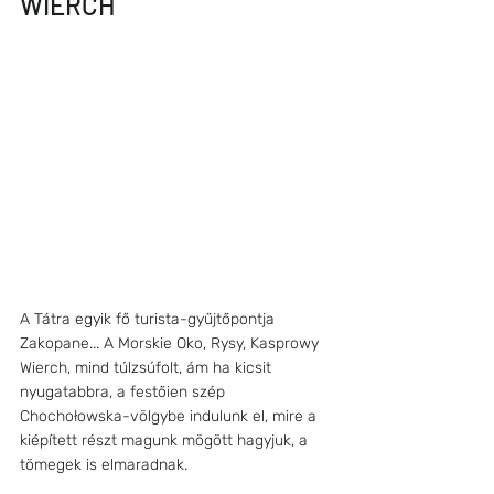
WIERCH
A Tátra egyik fő turista-gyűjtőpontja 
Zakopane... A Morskie Oko, Rysy, Kasprowy 
Wierch, mind túlzsúfolt, ám ha kicsit 
nyugatabbra, a festőien szép 
Chochołowska-völgybe indulunk el, mire a 
kiépített részt magunk mögött hagyjuk, a 
tömegek is elmaradnak. 