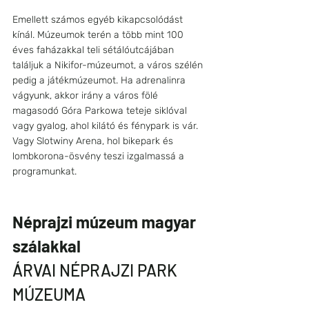
Emellett számos egyéb kikapcsolódást 
kínál. Múzeumok terén a több mint 100 
éves faházakkal teli sétálóutcájában 
találjuk a Nikifor-múzeumot, a város szélén 
pedig a játékmúzeumot. Ha adrenalinra 
vágyunk, akkor irány a város fölé 
magasodó Góra Parkowa teteje siklóval 
vagy gyalog, ahol kilátó és fénypark is vár. 
Vagy Slotwiny Arena, hol bikepark és 
lombkorona-ösvény teszi izgalmassá a 
programunkat.
Néprajzi múzeum magyar 
szálakkal 
ÁRVAI NÉPRAJZI PARK 
MÚZEUMA