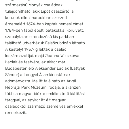
származású Monyák családnak 
tulajdonítható, akik Lipót császártól a 
kurucok elleni harcokban szerzett 
érdemeiért 1674-ban kaptak nemesi címet. 
1784-ben fából épült, patakokkal körülvett, 
szabálytalan elrendezésű kis parkban 
található udvarházuk Felsőzubricán látható. 
A kastélyt 1937-ig lakták a család 
leszármazottjai, majd Joanna Wilczkowa 
Łaciak és testvére, az akkor már 
Budapesten élő Aleksander Łaciak (Lattyak 
Sándor) a Lengyel Államkincstárnak 
adományozta. Ma itt található az Árvái 
Néprajzi Park Múzeum irodája, a skanzen 
több, a magyar időkre emlékeztető kiállítási 
tárggyal, az egykor itt élt magyar 
családoktól származó személyes emlékkel 
rendelkezik.