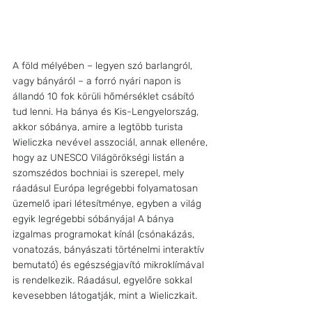
A föld mélyében – legyen szó barlangról, 
vagy bányáról – a forró nyári napon is 
állandó 10 fok körüli hőmérséklet csábító 
tud lenni. Ha bánya és Kis-Lengyelország, 
akkor sóbánya, amire a legtöbb turista 
Wieliczka nevével asszociál, annak ellenére, 
hogy az UNESCO Világörökségi listán a 
szomszédos bochniai is szerepel, mely 
ráadásul Európa legrégebbi folyamatosan 
üzemelő ipari létesítménye, egyben a világ 
egyik legrégebbi sóbányája! A bánya 
izgalmas programokat kínál (csónakázás, 
vonatozás, bányászati történelmi interaktív 
bemutató) és egészségjavító mikroklímával 
is rendelkezik. Ráadásul, egyelőre sokkal 
kevesebben látogatják, mint a Wieliczkait.