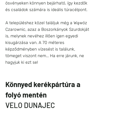
ösvényeken könnyen bejárható, így kezdők 
és családok számára is ideális túracélpont.
A településhez közel találjuk még a Wąwóz 
Czarownic, azaz a Boszorkányok Szurdokját 
is, melynek nevéhez illően igen egyedi 
kisugárzása van. A 70 méteres 
képződményben vízesést is találunk, 
tömeget viszont nem... Ha erre járunk, ne 
hagyjuk ki ezt se! 
Könnyed kerékpártúra a 
folyó mentén
VELO DUNAJEC