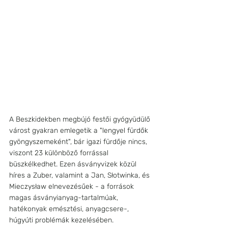
A Beszkidekben megbújó festői gyógyüdülő 
várost gyakran emlegetik a "lengyel fürdők 
gyöngyszemeként", bár igazi fürdője nincs, 
viszont 23 különböző forrással 
büszkélkedhet. Ezen ásványvizek közül 
híres a Zuber, valamint a Jan, Słotwinka, és 
Mieczysław elnevezésűek - a források 
magas ásványianyag-tartalmúak, 
hatékonyak emésztési, anyagcsere-, 
húgyúti problémák kezelésében. 