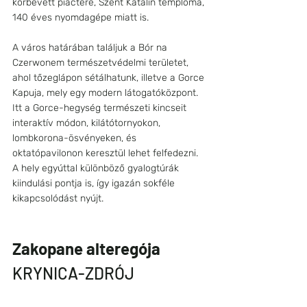
körbevett piactere, Szent Katalin temploma, 
140 éves nyomdagépe miatt is.
A város határában találjuk a Bór na 
Czerwonem természetvédelmi területet, 
ahol tőzeglápon sétálhatunk, illetve a Gorce 
Kapuja, mely egy modern látogatóközpont. 
Itt a Gorce-hegység természeti kincseit 
interaktív módon, kilátótornyokon, 
lombkorona-ösvényeken, és 
oktatópavilonon keresztül lehet felfedezni. 
A hely egyúttal különböző gyalogtúrák 
kiindulási pontja is, így igazán sokféle 
kikapcsolódást nyújt.
Zakopane alteregója
KRYNICA-ZDRÓJ