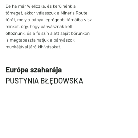
De ha már Wieliczka, és kerülnénk a 
tömeget, akkor válasszuk a Miner's Route 
túrát, mely a bánya legrégebbi tárnáiba visz 
minket, úgy, hogy bányásznak kell 
öltöznünk, és a felszín alatt saját bőrünkön 
is megtapasztalhatjuk a bányászok 
munkájával járó kihívásokat.
Európa szaharája
PUSTYNIA BŁĘDOWSKA