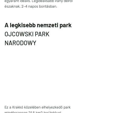
egyaránt ideális. Legideálisabb irány délről 
északnak, 2-4 napos bontásban.
A legkisebb nemzeti park
OJCOWSKI PARK 
NARODOWY
Ez a Krakkó közelében elhelyezkedő park 
mindösszesen 21,5 km2 területével 