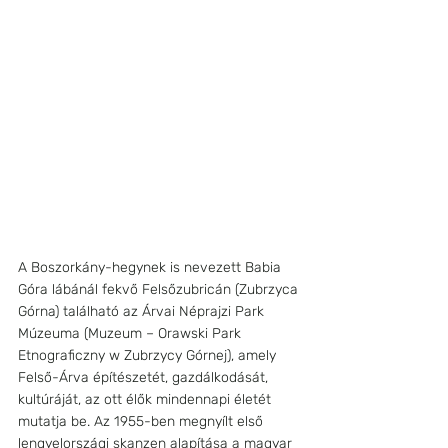
A Boszorkány-hegynek is nevezett Babia 
Góra lábánál fekvő Felsőzubricán (Zubrzyca 
Górna) található az Árvai Néprajzi Park 
Múzeuma (Muzeum – Orawski Park 
Etnograficzny w Zubrzycy Górnej), amely 
Felső-Árva építészetét, gazdálkodását, 
kultúráját, az ott élők mindennapi életét 
mutatja be. Az 1955-ben megnyílt első 
lengyelországi skanzen alapítása a magyar 