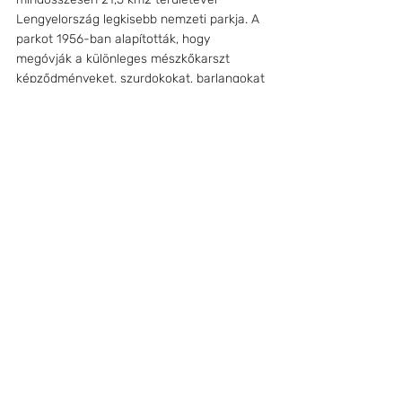
Lengyelország legkisebb nemzeti parkja. A 
parkot 1956-ban alapították, hogy 
megóvják a különleges mészkőkarszt 
képződményeket, szurdokokat, barlangokat 
és gazdag élővilágot. Legismertebb 
látnivalói többek között a híres Maczuga 
Herkulesa, avagy Herkules Buzogánya 
nevű hatalmas kőtömb, a Łokietek-barlang, 
valamint a középkori Ojców-vár romjai és a 
Pieskowa Skała kastély. Ezek mellett több 
mint 1000 növényfaj, és sok ritka állat, 
köztük denevérek élnek a park területén.
Mesébe illő falu
LANCKORONA