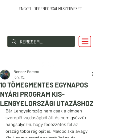
LENGYEL IDEGENFORGALMI SZERVEZET
SZIA LENGYELORSZÁG!
Benecz Ferenc
jún. 15.
10 TÖMEGMENTES EGYNAPOS
NYÁRI PROGRAM KIS-
LENGYELORSZÁGI UTAZÁSHOZ
Bár Lengyelország nem csak a címben 
szereplő vajdaságból áll, és nem győzzük 
hangsúlyozni, hogy fedezzétek fel az 
ország többi régióját is, Małopolska avagy 