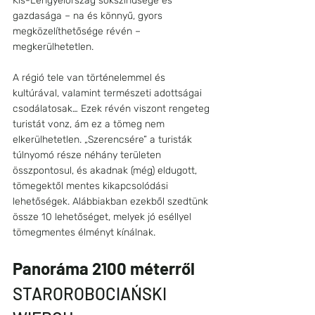
Kis-Lengyelország sokszínűsége és 
gazdasága – na és könnyű, gyors 
megközelíthetősége révén – 
megkerülhetetlen. 
A régió tele van történelemmel és 
kultúrával, valamint természeti adottságai 
csodálatosak… Ezek révén viszont rengeteg 
turistát vonz, ám ez a tömeg nem 
elkerülhetetlen. „Szerencsére” a turisták 
túlnyomó része néhány területen 
összpontosul, és akadnak (még) eldugott, 
tömegektől mentes kikapcsolódási 
lehetőségek. Alábbiakban ezekből szedtünk 
össze 10 lehetőséget, melyek jó eséllyel 
tömegmentes élményt kínálnak.
Panoráma 2100 méterről
STAROROBOCIAŃSKI 