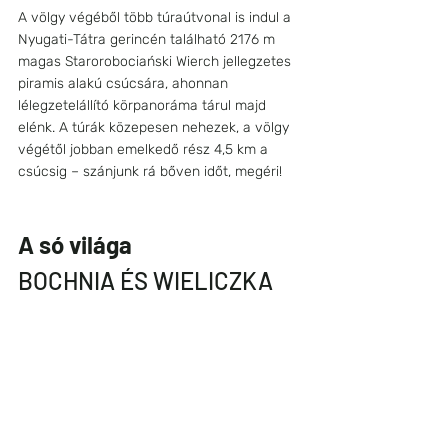
A völgy végéből több túraútvonal is indul a 
Nyugati-Tátra gerincén található 2176 m 
magas Starorobociański Wierch jellegzetes 
piramis alakú csúcsára, ahonnan 
lélegzetelállító körpanoráma tárul majd 
elénk. A túrák közepesen nehezek, a völgy 
végétől jobban emelkedő rész 4,5 km a 
csúcsig – szánjunk rá bőven időt, megéri!
A só világa
BOCHNIA ÉS WIELICZKA