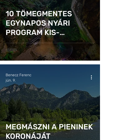
VÁROS/KULTÚRA
CSALÁD
10 TÖMEGMENTES
GASZTRO
EGYNAPOS NYÁRI
PROGRAM
PROGRAM KIS-
VIDEÓ
LENGYELORSZÁGI
UTAZÁSHOZ
Benecz Ferenc
jún. 9.
MEGMÁSZNI A PIENINEK
KORONÁJÁT