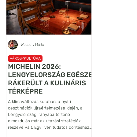
Wessely Márta
VÁROS/KULTÚRA
VÁROS/KULTÚRA
MICHELIN 2026:
A VILÁG LEG
LENGYELORSZÁG EGÉSZE
LANCELOT
RÁKERÜLT A KULINÁRIS
FALFESTMÉN
TÉRKÉPRE
ŐRZŐJE: SIE
A klímaváltozás korában, a nyári
Habár az Alsó-Sziléziá
desztinációk újraértelmezése idején, a
Bóbr (Hód) folyó völgy
Lengyelország irányába történő
vára nem tartozik se
elmozdulás már az utazási stratégiák
pedig a leglátogatotta
részévé vált. Egy ilyen tudatos döntéshez
várak közé, művészett
azonban hiteles iránytűre is szükség van,
szempontból világszin