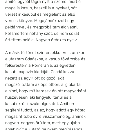
amitől egyből tágra nyílt a szeme, mert ő 
maga is kasub, beszéli is a nyelvet, sőt 
verset ír kasubul és megjelent az első 
verses könyve. Megajándékozott egy 
példánnyal, és megpróbáltam elolvasni. 
Felismertem néhány szót, de nem sokat 
értettem belőle. Nagyon érdekes nyelv.
A másik történet szintén ekkor volt, amikor 
elutaztam Gdańskba, a kasub fővárosba és 
felkerestem a Pomerania, az egyetlen, 
kasub magazin kiadóját. Csodálkozva 
nézett az egyik ott dolgozó, akit 
megszólítottam az épületben, alig akarta 
elhinni, hogy mit keresek én ott magyarként 
húszévesen, aki lengyelül tanul és a 
kasubokról ír szakdolgozatot. Amiben 
segíteni tudott, az az, hogy adott egy köteg 
magazint több évre visszamenőleg, aminek 
nagyon-nagyon örültem, mert egy újabb 
ablak nyílt a kutató munkám megírásához. 