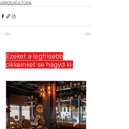
VÁROS/KULTÚRA
Ezeket a legfrisebb
cikkeinket se hagyd ki: