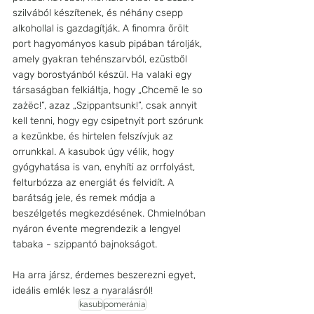
szilvából készítenek, és néhány csepp 
alkohollal is gazdagítják. A finomra őrölt 
port hagyományos kasub pipában tárolják, 
amely gyakran tehénszarvból, ezüstből 
vagy borostyánból készül. Ha valaki egy 
társaságban felkiáltja, hogy „Chcemë le so 
zażëc!”, azaz „Szippantsunk!”, csak annyit 
kell tenni, hogy egy csipetnyit port szórunk 
a kezünkbe, és hirtelen felszívjuk az 
orrunkkal. A kasubok úgy vélik, hogy 
gyógyhatása is van, enyhíti az orrfolyást, 
felturbózza az energiát és felvidít. A 
barátság jele, és remek módja a 
beszélgetés megkezdésének. Chmielnóban 
nyáron évente megrendezik a lengyel 
tabaka - szippantó bajnokságot.
Ha arra jársz, érdemes beszerezni egyet, 
ideális emlék lesz a nyaralásról!
kasub
pomeránia