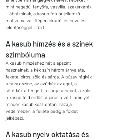
amelyben a hangjegyek helyett képeket – 
mint hegedű, fenyőfa, vasvilla, szekérkerék 
– ábrázolnak, a kasub folklór jellemző 
motívumaival. Régen oktatói és nevelési 
jelentőséggel is bírt.
A kasub hímzés és a színek 
szimbóluma
A kasub hímzéshez hét alapszínt 
használnak: a kék szín három árnyalata, 
fekete, piros, zöld és sárga. A búzavirágkék 
a tavak színe, az azúrkék az eget, a 
sötétkék a tengert, a sárga a napot, a zöld 
a kasub föld erdőit, a piros a vért, amelyet 
minden kasub kész ontani hazája 
védelmében, a fekete pedig a földet 
jelképezi.
A kasub nyelv oktatása és 