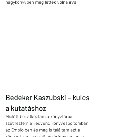
nagykönyvben meg lettek volna írva.
Bedeker Kaszubski – kulcs 
a kutatáshoz 
Mielőtt beiratkoztam a könyvtárba, 
szétnéztem a kedvenc könyvesboltomban, 
az Empik-ben és meg is találtam azt a 
könyvet, ami az első vezérfonalam volt a 