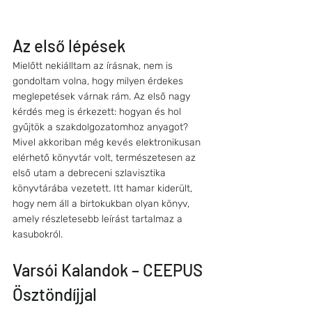
Az első lépések 
Mielőtt nekiálltam az írásnak, nem is 
gondoltam volna, hogy milyen érdekes 
meglepetések várnak rám. Az első nagy 
kérdés meg is érkezett: hogyan és hol 
gyűjtök a szakdolgozatomhoz anyagot? 
Mivel akkoriban még kevés elektronikusan 
elérhető könyvtár volt, természetesen az 
első utam a debreceni szlavisztika 
könyvtárába vezetett. Itt hamar kiderült, 
hogy nem áll a birtokukban olyan könyv, 
amely részletesebb leírást tartalmaz a 
kasubokról.
Varsói Kalandok – CEEPUS 
Ösztöndíjjal 