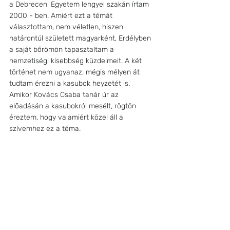
a Debreceni Egyetem lengyel szakán írtam 
2000 - ben. Amiért ezt a témát 
választottam, nem véletlen, hiszen 
határontúl született magyarként, Erdélyben 
a saját bőrömön tapasztaltam a 
nemzetiségi kisebbség küzdelmeit. A két 
történet nem ugyanaz, mégis mélyen át 
tudtam érezni a kasubok heyzetét is. 
Amikor Kovács Csaba tanár úr az 
előadásán a kasubokról mesélt, rögtön 
éreztem, hogy valamiért közel áll a 
szívemhez ez a téma.