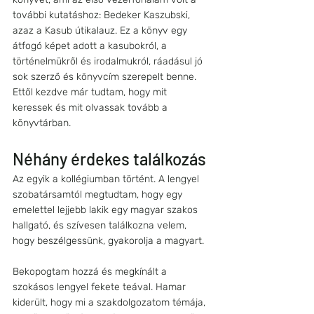
további kutatáshoz: Bedeker Kaszubski, 
azaz a Kasub útikalauz. Ez a könyv egy 
átfogó képet adott a kasubokról, a 
történelmükről és irodalmukról, ráadásul jó 
sok szerző és könyvcím szerepelt benne. 
Ettől kezdve már tudtam, hogy mit 
keressek és mit olvassak tovább a 
könyvtárban.
Néhány érdekes találkozás
Az egyik a kollégiumban történt. A lengyel 
szobatársamtól megtudtam, hogy egy 
emelettel lejjebb lakik egy magyar szakos 
hallgató, és szívesen találkozna velem, 
hogy beszélgessünk, gyakorolja a magyart.
Bekopogtam hozzá és megkínált a 
szokásos lengyel fekete teával. Hamar 
kiderült, hogy mi a szakdolgozatom témája, 