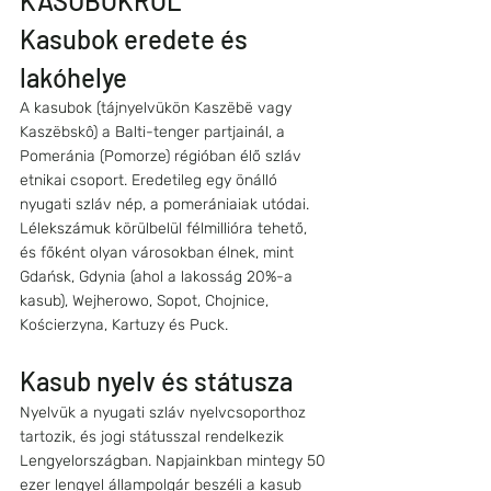
KASUBOKRÓL
Kasubok eredete és 
lakóhelye
A kasubok (tájnyelvükön Kaszëbë vagy 
Kaszëbskô) a Balti-tenger partjainál, a 
Pomeránia (Pomorze) régióban élő szláv 
etnikai csoport. Eredetileg egy önálló 
nyugati szláv nép, a pomerániaiak utódai. 
Lélekszámuk körülbelül félmillióra tehető, 
és főként olyan városokban élnek, mint 
Gdańsk, Gdynia (ahol a lakosság 20%-a 
kasub), Wejherowo, Sopot, Chojnice, 
Kościerzyna, Kartuzy és Puck.
Kasub nyelv és státusza
Nyelvük a nyugati szláv nyelvcsoporthoz 
tartozik, és jogi státusszal rendelkezik 
Lengyelországban. Napjainkban mintegy 50 
ezer lengyel állampolgár beszéli a kasub 