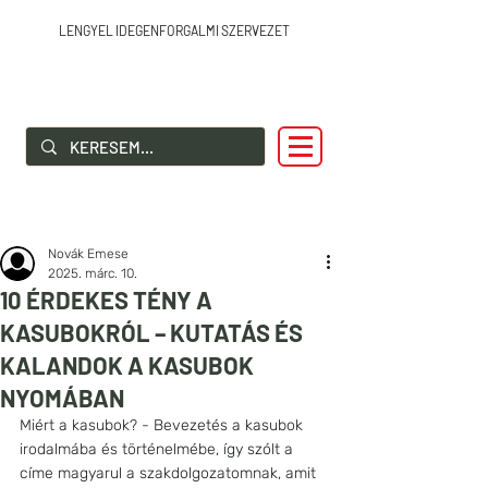
LENGYEL IDEGENFORGALMI SZERVEZET
SZIA LENGYELORSZÁG!
Novák Emese
2025. márc. 10.
10 ÉRDEKES TÉNY A
KASUBOKRÓL – KUTATÁS ÉS
KALANDOK A KASUBOK
NYOMÁBAN
Miért a kasubok? - Bevezetés a kasubok 
irodalmába és történelmébe, így szólt a 
címe magyarul a szakdolgozatomnak, amit 