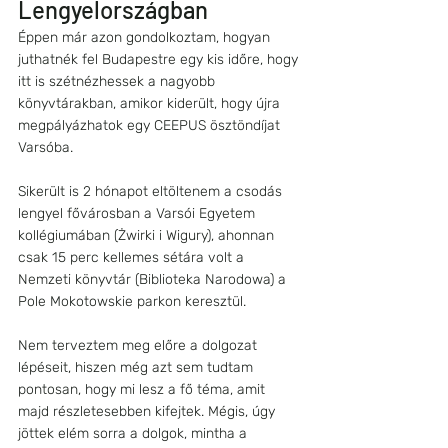
Lengyelországban
Éppen már azon gondolkoztam, hogyan 
juthatnék fel Budapestre egy kis időre, hogy 
itt is szétnézhessek a nagyobb 
könyvtárakban, amikor kiderült, hogy újra 
megpályázhatok egy CEEPUS ösztöndíjat 
Varsóba.
Sikerült is 2 hónapot eltöltenem a csodás 
lengyel fővárosban a Varsói Egyetem 
kollégiumában (Żwirki i Wigury), ahonnan 
csak 15 perc kellemes sétára volt a 
Nemzeti könyvtár (Biblioteka Narodowa) a 
Pole Mokotowskie parkon keresztül.
Nem terveztem meg előre a dolgozat 
lépéseit, hiszen még azt sem tudtam 
pontosan, hogy mi lesz a fő téma, amit 
majd részletesebben kifejtek. Mégis, úgy 
jöttek elém sorra a dolgok, mintha a 