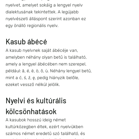
nyelvet, amelyet sokáig a lengyel nyelv 
dialektusának tekintettek. A legújabb 
nyelvészeti álláspont szerint azonban ez 
egy önálló regionális nyelv.
Kasub ábécé
A kasub nyelvnek saját ábécéje van, 
amelyben néhány olyan betű is található, 
amely a lengyel ábécében nem szerepel, 
például: ã, é, ë, ò, ô, ù. Néhány lengyel betű, 
mint a ć, ś, ź, ę, pedig hiányzik belőle, 
ezeket vessző nélkül jelölik.
Nyelvi és kultúrális 
kölcsönhatások
A kasubok hosszú ideig német 
kultúrközegben éltek, ezért nyelvükben 
számos német eredetű szó található, és 