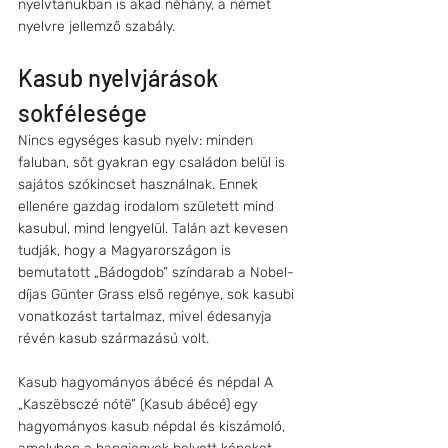
nyelvtanukban is akad néhány, a német 
nyelvre jellemző szabály.
Kasub nyelvjárások 
sokfélesége
Nincs egységes kasub nyelv: minden 
faluban, sőt gyakran egy családon belül is 
sajátos szókincset használnak. Ennek 
ellenére gazdag irodalom született mind 
kasubul, mind lengyelül. Talán azt kevesen 
tudják, hogy a Magyarországon is 
bemutatott „Bádogdob” színdarab a Nobel-
díjas Günter Grass első regénye, sok kasubi 
vonatkozást tartalmaz, mivel édesanyja 
révén kasub származású volt.
Kasub hagyományos ábécé és népdal A 
„Kaszëbsczé nótë” (Kasub ábécé) egy 
hagyományos kasub népdal és kiszámoló, 