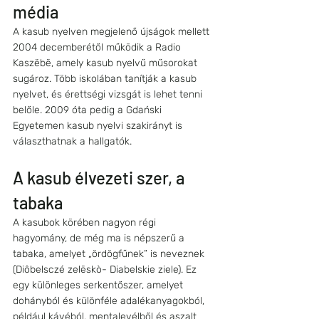
média
A kasub nyelven megjelenő újságok mellett 
2004 decemberétől működik a Radio 
Kaszëbë, amely kasub nyelvű műsorokat 
sugároz. Több iskolában tanítják a kasub 
nyelvet, és érettségi vizsgát is lehet tenni 
belőle. 2009 óta pedig a Gdański 
Egyetemen kasub nyelvi szakirányt is 
választhatnak a hallgatók.
A kasub élvezeti szer, a 
tabaka
A kasubok körében nagyon régi 
hagyomány, de még ma is népszerű a 
tabaka, amelyet „ördögfűnek” is neveznek 
(Diôbelsczé zelëskò- Diabelskie ziele). Ez 
egy különleges serkentőszer, amelyet 
dohányból és különféle adalékanyagokból, 
például kávéból, mentalevélből és aszalt 