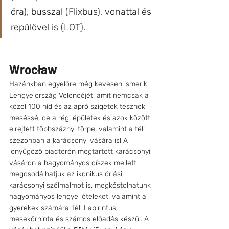
óra), busszal (Flixbus), vonattal és 
repülővel is (LOT).
Wrocław
Hazánkban egyelőre még kevesen ismerik 
Lengyelország Velencéjét, amit nemcsak a 
közel 100 híd és az apró szigetek tesznek 
meséssé, de a régi épületek és azok között 
elrejtett többszáznyi törpe, valamint a téli 
szezonban a karácsonyi vására is! A 
lenyűgöző piacterén megtartott karácsonyi 
vásáron a hagyományos díszek mellett 
megcsodálhatjuk az ikonikus óriási 
karácsonyi szélmalmot is, megkóstolhatunk 
hagyományos lengyel ételeket, valamint a 
gyerekek számára Téli Labirintus, 
mesekörhinta és számos előadás készül. A 