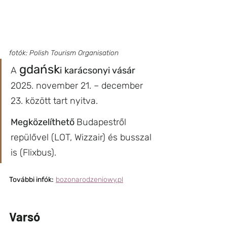
fotók: Polish Tourism Organisation
gdańsk
A 
i
karácsonyi vásár 
2025. november 21. – december 
23. között tart nyitva.
Megközelíthető 
Budapestről 
repülővel (LOT, Wizzair) és busszal 
is (Flixbus).
További infók:
bozonarodzeniowy.pl
Varsó