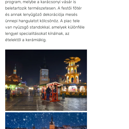
program, melybe a karácsonyi vásár is 
beletartozik természetesen. A festői főtér 
és annak lenyűgöző dekorációja mesés 
ünnepi hangulatot kölcsönöz. A piac tele 
van nyüzsgő standokkal, amelyek különféle 
lengyel specialitásokat kínálnak, az 
ételektől a kerámiákig. 