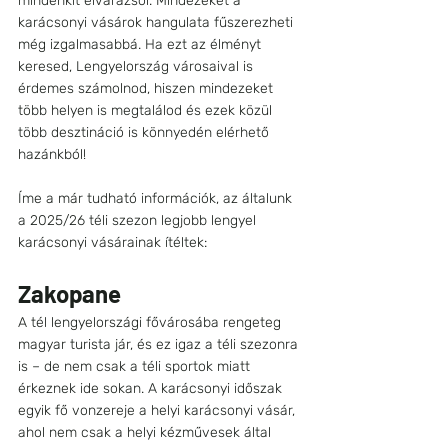
mindenkit elvarázsol. Mindezeket a 
karácsonyi vásárok hangulata fűszerezheti 
még izgalmasabbá. Ha ezt az élményt 
keresed, Lengyelország városaival is 
érdemes számolnod, hiszen mindezeket 
több helyen is megtalálod és ezek közül 
több desztináció is könnyedén elérhető 
hazánkból! 
Íme a már tudható információk, az általunk 
a 2025/26 téli szezon legjobb lengyel 
karácsonyi vásárainak ítéltek:
Zakopane
A tél lengyelországi fővárosába rengeteg 
magyar turista jár, és ez igaz a téli szezonra 
is – de nem csak a téli sportok miatt 
érkeznek ide sokan. A karácsonyi időszak 
egyik fő vonzereje a helyi karácsonyi vásár, 
ahol nem csak a helyi kézművesek által 