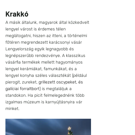
Krakkó
A másik általunk, magyarok által közkedvelt 
lengyel várost is érdemes télen 
meglátogatni, hiszen az itteni, a történelmi 
főtéren megrendezett karácsonyi vásár 
Lengyelország egyik legnagyobb és 
legnépszerűbb rendezvénye. A klasszikus 
vásárfia termékek mellett hagyományos 
lengyel kerámiákat, famunkákat, és a 
lengyel konyha széles választékát (például 
pierogit, zureket, 
grillezett oscypeket, és 
galíciai forraltbort
) is megtaláljuk a 
standokon. Ha picit felmelegednénk több 
izgalmas múzeum is karnyújtásnyira vár 
minket. 