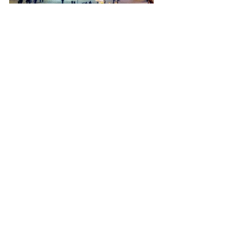
fotók: Polish Tourism Organisation
A 
varsói karácsonyi vásár 
2025. 
november 21. – 2026. január 6. 
között tart nyitva.
Megközelíthető 
Budapestről közel 
1 órás repülőúttal (LOT), busszal 
(Flixbus) és vonattal is.