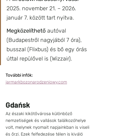
2025. november 21. – 2026. 
január 7. között tart nyitva.
Megközelíthető
 autóval 
(Budapestről nagyjából 7 óra), 
busszal (Flixbus) és bő egy órás 
úttal repülővel is (Wizzair).
További infók:
jarmarkbozonarodzeniowy.com
Gdańsk
Az északi kikötővárosa különböző 
nemzetiségek és vallások találkozóhelye 
volt, melynek nyomait napjainkban is viseli 
és őrzi. Ezek felfedezése télen is kiváló 