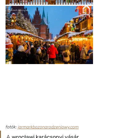
fotók: 
jarmarkbozonarodzeniowy.com
A 
wrocławi karácsonyi vásár