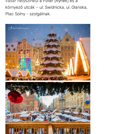
vásár helyszínéül 
a Főtér (Rynek) és a 
környező utcák – ul. Swidnicka, ul. Olanska, 
Plac Solny - szolgálnak.