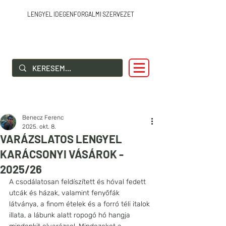
LENGYEL IDEGENFORGALMI SZERVEZET
SZIA LENGYELORSZÁG!
Benecz Ferenc
2025. okt. 8.
VARÁZSLATOS LENGYEL
KARÁCSONYI VÁSÁROK -
2025/26
A csodálatosan feldíszített és hóval fedett 
utcák és házak, valamint fenyőfák 
látványa, a finom ételek és a forró téli italok 
illata, a lábunk alatt ropogó hó hangja 