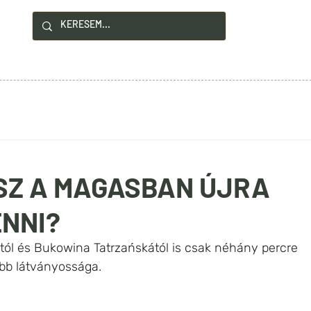
!
YZÉSEK
HASZNOS INFÓK
KAPCSOLAT
SZ A MAGASBAN ÚJRA
NNI?
tól és Bukowina Tatrzańskától is csak néhány percre 
jabb látványossága.