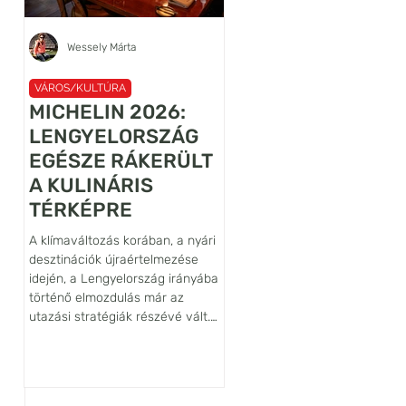
Wessely Márta
Újhelyi János Ábel
VÁROS/KULTÚRA
VÁROS/KULTÚRA
MICHELIN 2026:
A VILÁG
LENGYELORSZÁG
LEGRÉGEBBI
EGÉSZE RÁKERÜLT
LANCELOT
A KULINÁRIS
FALFESTMÉNYÉN
TÉRKÉPRE
ŐRZŐJE: SIEDLĘC
VÁRA
A klímaváltozás korában, a nyári
Habár az Alsó-Sziléziában, az
desztinációk újraértelmezése
belül is a Bóbr (Hód) folyó
idején, a Lengyelország irányába
völgyében fekvő Siedlęcin vár
történő elmozdulás már az
nem tartozik sem a legnagyob
utazási stratégiák részévé vált.
sem pedig a leglátogatottabb
 
Egy ilyen tudatos döntéshez
lengyelországi várak közé,
azonban hiteles iránytűre is
művészettörténeti szempontb
szükség van, ezt a szerepet tölti
világszinten kiemelkedő
be a Michelin-kalauz, amely az
jelentőségű építmény. Ennek f