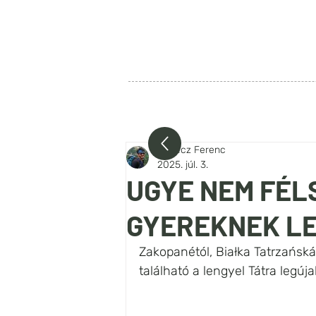
SZIA LENGYELORSZÁG
FŐOLDAL
RÓLUNK
BEJEG
Benecz Ferenc
2025. júl. 3.
UGYE NEM FÉL
GYEREKNEK LE
Zakopanétól, Białka Tatrzańská
található a lengyel Tátra legú