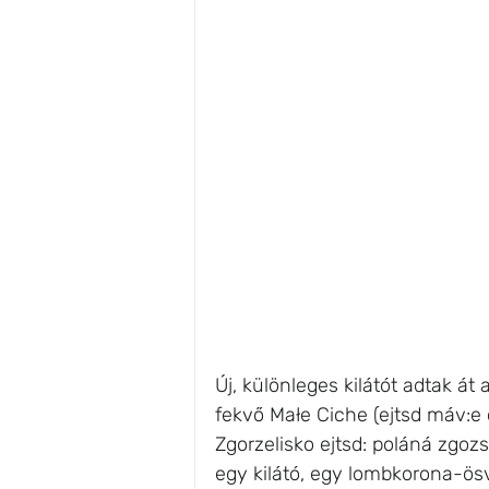
Új, különleges kilátót adtak át 
fekvő Małe Ciche (ejtsd máv:e 
Zgorzelisko ejtsd: poláná zgoz
egy kilátó, egy lombkorona-ösv