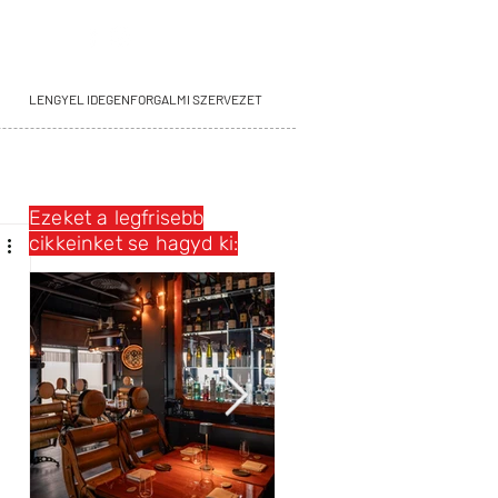
LENGYEL IDEGENFORGALMI SZERVEZET
Ezeket a legfrisebb
cikkeinket se hagyd ki: