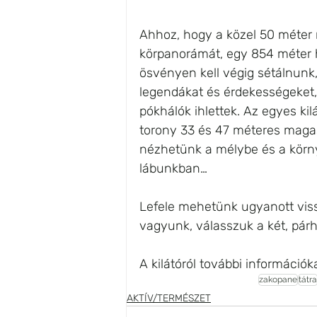
Ahhoz, hogy a közel 50 méter m
körpanorámát, egy 854 méter 
ösvényen kell végig sétálnunk,
legendákat és érdekességeket,
pókhálók ihlettek. Az egyes kil
torony 33 és 47 méteres maga
nézhetünk a mélybe és a körny
lábunkban… 
Lefele mehetünk ugyanott vissz
vagyunk, válasszuk a két, pá
A kilátóról további információka
zakopane
tátra
AKTÍV/TERMÉSZET