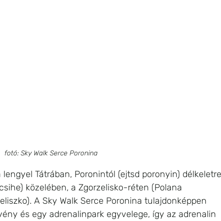
fotó: Sky Walk Serce Poronina
a lengyel Tátrában, Poronintól (ejtsd poronyin) délkeletre
csihe) közelében, a Zgorzelisko-réten (Polana 
seliszko). A Sky Walk Serce Poronina tulajdonképpen 
ény és egy adrenalinpark egyvelege, így az adrenalin 