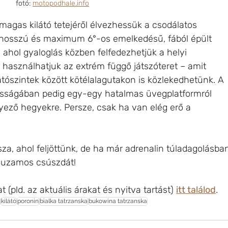
fotó: 
motopodhale.info
agas kilátó tetejéről élvezhessük a csodálatos 
hosszú és maximum 6°-os emelkedésű, fából épült 
 ahol gyaloglás közben felfedezhetjük a helyi 
 használhatjuk az extrém függő játszóteret – amit 
átószintek között kötélalagutakon is közlekedhetünk. A 
sságában pedig egy-egy hatalmas üvegplatformról 
ező hegyekre. Persze, csak ha van elég erő a 
a, ahol feljöttünk, de ha már adrenalin túladagolásba
rhuzamos csúszdát!
t (pld. az aktuális árakat és nyitva tartást) 
itt találod
.
kilátó
poronin
bialka tatrzanska
bukowina tatrzanska