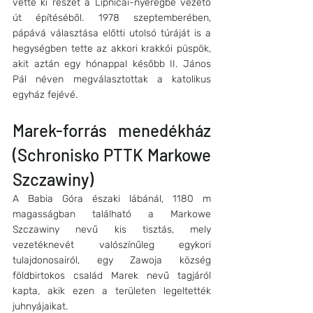
vette ki részét a Lipnicai-nyeregbe vezető 
út építéséből. 1978 szeptemberében, 
pápává választása előtti utolsó túráját is a 
hegységben tette az akkori krakkói püspök, 
akit aztán egy hónappal később II. János 
Pál néven megválasztottak a katolikus 
egyház fejévé.
Marek-forrás menedékház 
(Schronisko PTTK Markowe 
Szczawiny)
A Babia Góra északi lábánál, 1180 m 
magasságban található a Markowe 
Szczawiny nevű kis tisztás, mely 
vezetéknevét valószínűleg egykori 
tulajdonosairól, egy Zawoja község 
földbirtokos család Marek nevű tagjáról 
kapta, akik ezen a területen legeltették 
juhnyájaikat. 