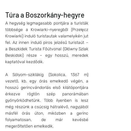
Túra a Boszorkány-hegyre
A hegység legmagasabb pontjára a turisták 
többsége a Krowiarki-nyeregből (Przełęcz 
Krowiarki) induló turistautak valamelyikén jut 
fel. Az innen induló piros jelzésű turistaút – 
a Beszkidek Turista Főútvonal (Główny Szlak 
Beskidski) része – egy hosszú, meredek 
kaptatóval kezdődik. 
A Sólyom-sziklákig (Sokolica, 1367 m) 
vezető, kb. egy órás emelkedő végén, a 
hosszú gerincvándorlás első kilátópontjára 
érkezve rögtön szép panorámában 
gyönyörködhetünk. Több ilyenben is lesz 
még részünk a csúcsig hátralévő, nagyjából 
másfél órás úton, miközben a gerinc 
folyamatosan, de már kevésbé 
megerőltetően emelkedik. 