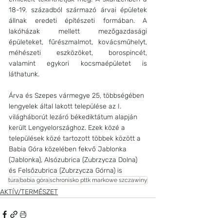
18-19. századból származó árvai épületek 
állnak eredeti építészeti formában. A 
lakóházak mellett mezőgazdasági 
épületeket, fűrészmalmot, kovácsműhelyt, 
méhészeti eszközöket, borospincét, 
valamint egykori kocsmaépületet is 
láthatunk.
Árva és Szepes vármegye 25, többségében 
lengyelek által lakott települése az I. 
világháborút lezáró békediktátum alapján 
került Lengyelországhoz. Ezek közé a 
települések közé tartozott többek között a 
Babia Góra közelében fekvő Jablonka 
(Jablonka), Alsózubrica (Zubrzycza Dolna) 
és Felsőzubrica (Zubrzycza Górna) is
túra
babia góra
schronisko pttk markowe szczawiny
AKTÍV/TERMÉSZET