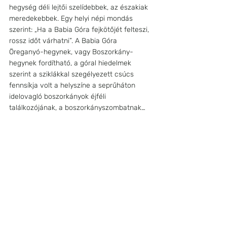
hegység déli lejtői szelídebbek, az északiak 
meredekebbek. Egy helyi népi mondás 
szerint: „Ha a Babia Góra fejkötőjét felteszi, 
rossz időt várhatni”. A Babia Góra 
Öreganyó-hegynek, vagy Boszorkány-
hegynek fordítható, a góral hiedelmek 
szerint a sziklákkal szegélyezett csúcs 
fennsíkja volt a helyszíne a seprűháton 
idelovagló boszorkányok éjféli 
találkozójának, a boszorkányszombatnak…