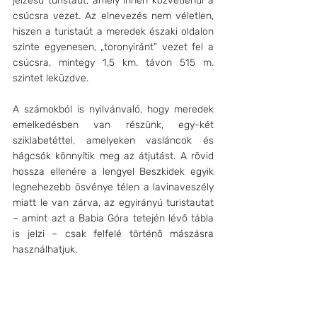
jelzésű turistaút, amely innen közvetlenül a 
csúcsra vezet. Az elnevezés nem véletlen, 
hiszen a turistaút a meredek északi oldalon 
szinte egyenesen, „toronyiránt” vezet fel a 
csúcsra, mintegy 1,5 km. távon 515 m. 
szintet leküzdve. 
A számokból is nyilvánvaló, hogy meredek 
emelkedésben van részünk, egy-két 
sziklabetéttel, amelyeken vasláncok és 
hágcsók könnyítik meg az átjutást. A rövid 
hossza ellenére a lengyel Beszkidek egyik 
legnehezebb ösvénye télen a lavinaveszély 
miatt le van zárva, az egyirányú turistautat 
– amint azt a Babia Góra tetején lévő tábla 
is jelzi – csak felfelé történő mászásra 
használhatjuk.