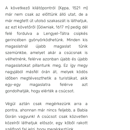
A következő kilátópontról (Kępa, 1521 m) 
már nem csak az előttünk álló utat, de a 
már megtett út utolsó szakaszát is láthatjuk, 
az ezt követőről (Gówniak, 1617 m) pedig dél 
felé fordulva a Lengyel-Tátra csipkés 
gerincében gyönyörködhetünk. Minden kis 
magaslatnál újabb magaslat tűnik 
szemünkbe, amelyet akár a csúcsnak is 
vélhetnénk, felérve azonban újabb és újabb 
magaslatokat pillantunk meg. Ez így megy 
nagyjából másfél órán át, melyek ködös 
időben megtéveszthetik a turistákat, akik 
egy-egy magaslatra felérve azt 
gondolhatják, hogy elérték a csúcsot.
Végül aztán csak megérkezünk arra a 
pontra, ahonnan már nincs feljebb, a Babia 
Gorán vagyunk! A csúcsot csak közvetlen 
közelről láthatjuk először, egy kőből rakott 
szélfogó fal jelzi, hogy megérkeztünk. 