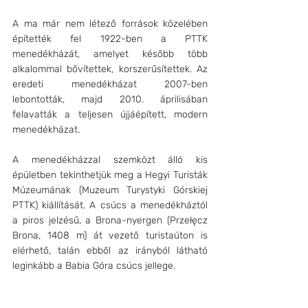
A ma már nem létező források közelében 
építették fel 1922-ben a PTTK 
menedékházát, amelyet később több 
alkalommal bővítettek, korszerűsítettek. Az 
eredeti menedékházat 2007-ben 
lebontották, majd 2010. áprilisában 
felavatták a teljesen újjáépített, modern 
menedékházat. 
A menedékházzal szemközt álló kis 
épületben tekinthetjük meg a Hegyi Turisták 
Múzeumának (Muzeum Turystyki Górskiej 
PTTK) kiállítását. A csúcs a menedékháztól 
a piros jelzésű, a Brona-nyergen (Przełęcz 
Brona, 1408 m) át vezető turistaúton is 
elérhető, talán ebből az irányból látható 
leginkább a Babia Góra csúcs jellege.