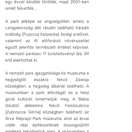
egy évvel később törölték, majd 2001-ben 
ismét felvették… 
A park jelképe az angyalgyökér, amely a 
Lengyelország déli részén található Kárpáti 
erdőség (Puszcza Karpacka) ősrégi erdőivel, 
valamint az itt előforduló növényzettel 
együtt jelentős természeti értéket képvisel. 
A nemzeti parkban 11 turistaösvényt (kb. 59 
km) alakítottak ki.
A nemzeti park igazgatósága és múzeuma a 
hegységtől északra fekvő Zawoja 
községben, a hegység lábánál található. A 
múzeumban a park élővilágát és a helyi 
gorál kultúrát ismerhetjük meg. A Babia 
Górától délkeletre fekvő Felsőzubrica 
(Zubrzycza Górna) községben található az 
Árva Néprajzi Park múzeuma, ahol az árvai 
vidék népi építészetének összegyűjtött 
emlékeit tekinthetjük meg. A skanzenben a 