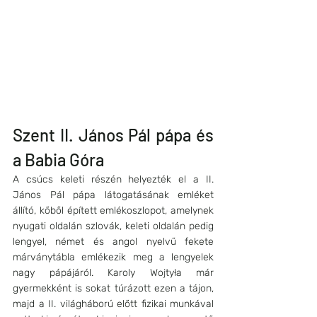
Szent II. János Pál pápa és 
a Babia Góra
A csúcs keleti részén helyezték el a II. 
János Pál pápa látogatásának emléket 
állító, kőből épített emlékoszlopot, amelynek 
nyugati oldalán szlovák, keleti oldalán pedig 
lengyel, német és angol nyelvű fekete 
márványtábla emlékezik meg a lengyelek 
nagy pápájáról. Karoly Wojtyła már 
gyermekként is sokat túrázott ezen a tájon, 
majd a II. világháború előtt fizikai munkával 