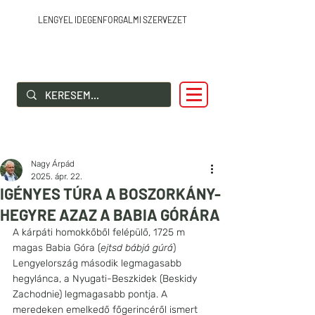
LENGYEL IDEGENFORGALMI SZERVEZET
SZIA LENGYELORSZÁG!
Nagy Árpád
2025. ápr. 22.
IGÉNYES TÚRA A BOSZORKÁNY-
HEGYRE AZAZ A BABIA GÓRÁRA
A kárpáti homokkőből felépülő, 1725 m 
magas Babia Góra (
ejtsd bábjá gúrá
) 
Lengyelország második legmagasabb 
hegylánca, a Nyugati-Beszkidek (Beskidy 
Zachodnie) legmagasabb pontja. A 
meredeken emelkedő főgerincéről ismert 