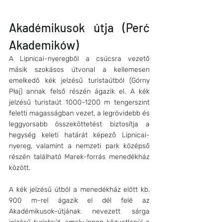
Akadémikusok útja (Perć 
Akademików)
A Lipnicai-nyeregből a csúcsra vezető 
másik szokásos útvonal a kellemesen 
emelkedő kék jelzésű turistaútból (Górny 
Płaj) annak felső részén ágazik el. A kék 
jelzésű turistaút 1000-1200 m tengerszint 
feletti magasságban vezet, a legrövidebb és 
leggyorsabb összeköttetést biztosítja a 
hegység keleti határát képező Lipnicai-
nyereg, valamint a nemzeti park középső 
részén található Marek-forrás menedékház 
között. 
A kék jelzésű útból a menedékház előtt kb. 
900 m-rel ágazik el dél felé az 
Akadémikusok-útjának nevezett sárga 