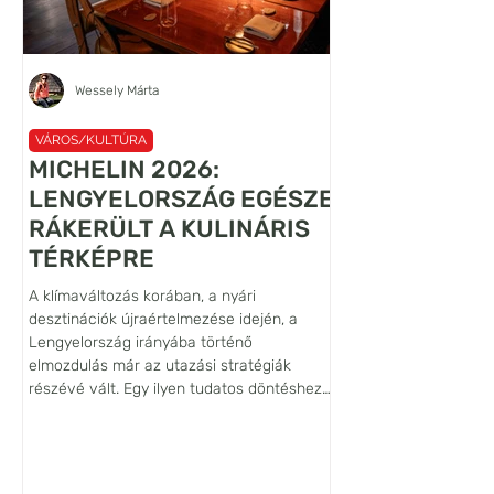
Wessely Márta
VÁROS/KULTÚRA
VÁROS/KULTÚRA
MICHELIN 2026:
A VILÁG LEG
LENGYELORSZÁG EGÉSZE
LANCELOT
RÁKERÜLT A KULINÁRIS
FALFESTMÉN
TÉRKÉPRE
ŐRZŐJE: SIE
A klímaváltozás korában, a nyári
Habár az Alsó-Sziléziá
desztinációk újraértelmezése idején, a
Bóbr (Hód) folyó völgy
Lengyelország irányába történő
vára nem tartozik se
elmozdulás már az utazási stratégiák
pedig a leglátogatotta
részévé vált. Egy ilyen tudatos döntéshez
várak közé, művészett
azonban hiteles iránytűre is szükség van,
szempontból világszin
ezt a szerepet tölti be a Michelin-kalauz,
jelentőségű építmény. 
amely az utazók és a helyi lakosság
hogy jelenlegi ismerete
számára is tökéletes iránymutatást ad a
található a Lancelot 