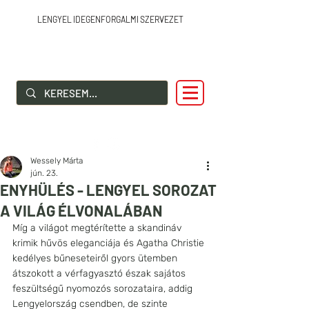
LENGYEL IDEGENFORGALMI SZERVEZET
SZIA LENGYELORSZÁG!
Wessely Márta
jún. 23.
ENYHÜLÉS - LENGYEL SOROZAT
A VILÁG ÉLVONALÁBAN
Míg a világot megtérítette a skandináv 
krimik hűvös eleganciája és Agatha Christie 
kedélyes bűneseteiről gyors ütemben 
átszokott a vérfagyasztó észak sajátos 
feszültségű nyomozós sorozataira, addig 
Lengyelország csendben, de szinte 