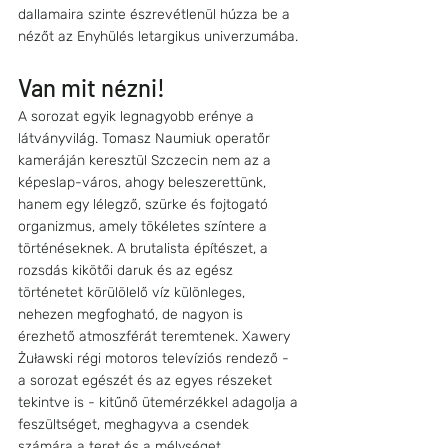
dallamaira szinte észrevétlenül húzza be a 
nézőt az Enyhülés letargikus univerzumába.
Van mit nézni!
A sorozat egyik legnagyobb erénye a 
látványvilág. Tomasz Naumiuk operatőr 
kameráján keresztül Szczecin nem az a 
képeslap-város, ahogy beleszerettünk, 
hanem egy lélegző, szürke és fojtogató 
organizmus, amely tökéletes színtere a 
történéseknek. A brutalista építészet, a 
rozsdás kikötői daruk és az egész 
történetet körülölelő víz különleges, 
nehezen megfogható, de nagyon is 
érezhető atmoszférát teremtenek. Xawery 
Żuławski régi motoros televíziós rendező - 
a sorozat egészét és az egyes részeket 
tekintve is - kitűnő ütemérzékkel adagolja a 
feszültséget, meghagyva a csendek 
számára a teret és a mélységet.