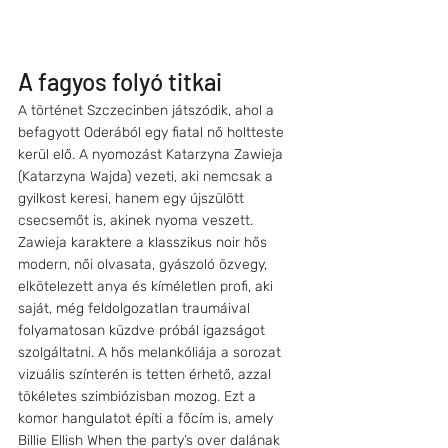
A fagyos folyó titkai
A történet Szczecinben játszódik, ahol a 
befagyott Oderából egy fiatal nő holtteste 
kerül elő. A nyomozást Katarzyna Zawieja 
(Katarzyna Wajda) vezeti, aki nemcsak a 
gyilkost keresi, hanem egy újszülött 
csecsemőt is, akinek nyoma veszett. 
Zawieja karaktere a klasszikus noir hős 
modern, női olvasata, gyászoló özvegy, 
elkötelezett anya és kíméletlen profi, aki 
saját, még feldolgozatlan traumáival 
folyamatosan küzdve próbál igazságot 
szolgáltatni. A hős melankóliája a sorozat 
vizuális színterén is tetten érhető, azzal 
tökéletes szimbiózisban mozog. Ezt a 
komor hangulatot építi a főcím is, amely 
Billie Ellish When the party’s over dalának 