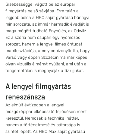
űrsebességgel vágott be az európai 
filmgyártás belső sávjába. Erre talán a 
legjobb példa a HBO saját gyártású bűnügyi 
minisorozata, az immár harmadik évadját is 
maga mögött tudható Enyhülés, az Odwilż. 
Ez a széria nem csupán egy nyomozós 
sorozat, hanem a lengyel filmes öntudat 
manifesztációja, amely bebizonyította, hogy 
Varsó vagy éppen Szczecin ma már képes 
olyan vizuális élményt nyújtani, ami után a 
tengerentúlon is megnyalják a tíz ujjukat.
A lengyel filmgyártás 
reneszánsza
Az elmúlt évtizedben a lengyel 
mozgóképipar elképesztő fejlődésen ment 
keresztül. Nemcsak a technikai háttér, 
hanem a történetmesélés bátorsága is 
szintet lépett. Az HBO Max saját gyártású 