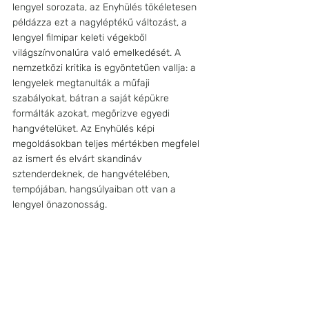
lengyel sorozata, az Enyhülés tökéletesen 
példázza ezt a nagyléptékű változást, a 
lengyel filmipar keleti végekből 
világszínvonalúra való emelkedését. A 
nemzetközi kritika is egyöntetűen vallja: a 
lengyelek megtanulták a műfaji 
szabályokat, bátran a saját képükre 
formálták azokat, megőrizve egyedi 
hangvételüket. Az Enyhülés képi 
megoldásokban teljes mértékben megfelel 
az ismert és elvárt skandináv 
sztenderdeknek, de hangvételében, 
tempójában, hangsúlyaiban ott van a 
lengyel önazonosság.