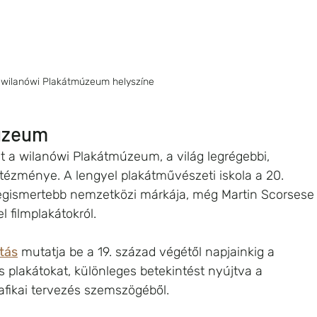
 wilanówi Plakátmúzeum helyszíne
múzeum
t a wilanówi Plakátmúzeum, a világ legrégebbi, 
tézménye. A lengyel plakátművészeti iskola a 20. 
 legismertebb nemzetközi márkája, még Martin Scorsese
l filmplakátokról.
ítás
 mutatja be a 19. század végétől napjainkig a 
lis plakátokat, különleges betekintést nyújtva a 
afikai tervezés szemszögéből.