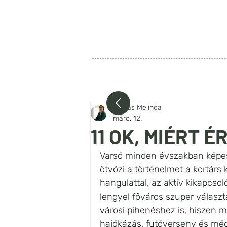
SZIA LENGYELORSZÁG
FŐOLDAL
RÓLUNK
BEJEG
Farkas Melinda
márc. 12.
11 OK, MIÉRT 
Varsó minden évszakban képes
ötvözi a történelmet a kortárs
hangulattal, az aktív kikapcsoló
lengyel főváros szuper választ
városi pihenéshez is, hiszen 
hajókázás, futóverseny és mé