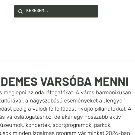
!
YZÉSEK
HASZNOS INFÓK
KAPCSOLAT
ÉRDEMES VARSÓBA MENNI
 meglepni az oda látogatókat. A város harmonikusan 
 kultúrával, a nagyszabású eseményeket a „lengyel” 
dást pedig a valódi feltöltődést nyújtó pillanatokkal. A 
ás városlátogatáshoz, de akár egy hosszabb aktív 
múzeumok, koncertek, sportprogramok, parkok, 
g sok minden izgalmas program vár minket 2026-ban 