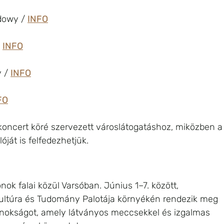
dowy / 
INFO
 
INFO
 / 
INFO
FO
koncert köré szervezett városlátogatáshoz, miközben a
ját is felfedezhetjük.
nok falai közül Varsóban. Június 1–7. között, 
Kultúra és Tudomány Palotája környékén rendezik meg 
jnokságot, amely látványos meccsekkel és izgalmas 