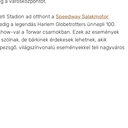
meg a városközpontot.
i Stadion ad otthont a 
Speedway Salakmotor 
pedig a legendás Harlem Globetrotters ünnepli 100. 
 show-val a Torwar csarnokban. Ezek az események 
szólnak, de bárkinek érdekesek lehetnek, akik 
pezsgő, világszínvonalú eseményekkel teli nagyváros 