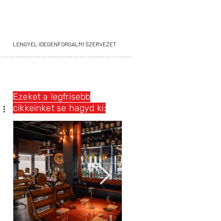
LENGYEL IDEGENFORGALMI SZERVEZET
Ezeket a legfrisebb
cikkeinket se hagyd ki: