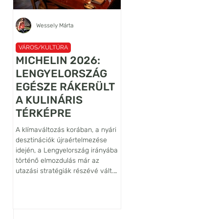
Wessely Márta
Újhelyi János Ábel
VÁROS/KULTÚRA
VÁROS/KULTÚRA
MICHELIN 2026:
A VILÁG
LENGYELORSZÁG
LEGRÉGEBBI
EGÉSZE RÁKERÜLT
LANCELOT
A KULINÁRIS
FALFESTMÉNYÉN
TÉRKÉPRE
ŐRZŐJE: SIEDLĘC
VÁRA
A klímaváltozás korában, a nyári
Habár az Alsó-Sziléziában, az
desztinációk újraértelmezése
belül is a Bóbr (Hód) folyó
idején, a Lengyelország irányába
völgyében fekvő Siedlęcin vár
történő elmozdulás már az
nem tartozik sem a legnagyob
utazási stratégiák részévé vált.
sem pedig a leglátogatottabb
Egy ilyen tudatos döntéshez
lengyelországi várak közé,
azonban hiteles iránytűre is
művészettörténeti szempontb
szükség van, ezt a szerepet tölti
világszinten kiemelkedő
be a Michelin-kalauz, amely az
jelentőségű építmény. Ennek f