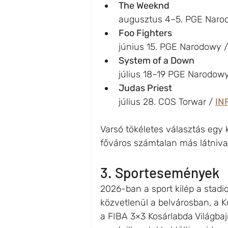
The Weeknd 
augusztus 4–5. PGE Naro
Foo Fighters
június 15. PGE Narodowy /
System of a Down 
július 18–19 PGE Narodowy
Judas Priest 
július 28. COS Torwar / 
IN
Varsó tökéletes választás egy 
főváros számtalan más látnivaló
3. Sportesemények
2026-ban a sport kilép a stadio
közvetlenül a belvárosban, a 
a FIBA 3×3 Kosárlabda Világba