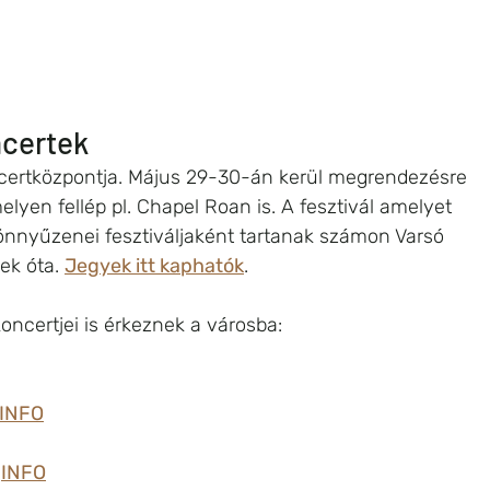
ncertek
certközpontja. Május 29-30-án kerül megrendezésre 
lyen fellép pl. Chapel Roan is. A fesztivál amelyet 
nnyűzenei fesztiváljaként tartanak számon Varsó 
k óta. 
Jegyek itt kaphatók
.
oncertjei is érkeznek a városba:
INFO
 
INFO