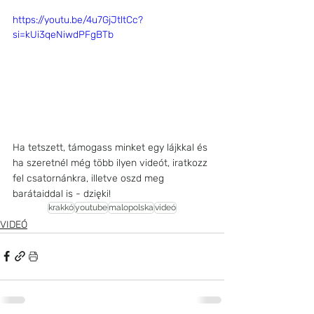
https://youtu.be/4u7GjJtltCc?
si=kUi3qeNiwdPFgBTb
Ha tetszett, támogass minket egy lájkkal és 
ha szeretnél még több ilyen videót, iratkozz 
fel csatornánkra, illetve oszd meg 
barátaiddal is - dzięki!
krakkó
youtube
malopolska
videó
VIDEÓ