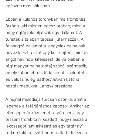
egészen más stílusban.
Ebben a különös toronyban ma trombitás 
őrködik, aki minden egész órában, mind a 
négy égtáj felé eljátszik egy dallamot. A 
turisták általában tapssal jutalmazzák. A 
felhangzó dallamot a lengyelek hejnałnak 
nevezik. Ezt a szót úgy kell kiejteni, mint az 
angol hey now kifejezést, de valójában a 
régi magyar hajnal(nóta) szóból származik, 
amely tábori ébresztődallamot is jelentett, 
és valószínűleg Báthory István katonái 
hozták magukkal Lengyelországba.
A hejnał melódiája furcsán csonka, amit a 
legenda a tatárjáráshoz kapcsol. Amikor az 
ellenség már közeledett a városhoz, egy 
őrszem trombitálni kezdett, hogy riassza a 
lakosságot, ám elkésett és egy tatár nyíl 
torkon találta, ezért nem tudta befejezni a 