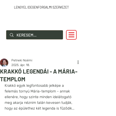
LENGYEL IDEGENFORGALMI SZERVEZET
SZIA LENGYELORSZÁG!
Petneki Noémi
2025. ápr. 18.
KRAKKÓ LEGENDÁI - A MÁRIA-
TEMPLOM
Krakkó egyik legfontosabb jelképe a 
felemás tornyú Mária-templom - annak 
ellenére, hogy szinte minden idelátogató 
meg akarja néznim talán kevesen tudják, 
hogy az épülethez két legenda is fűződik...