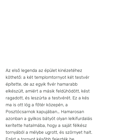
Az első legenda az épület kinézetéhez 
köthető: a két templomtornyot két testvér 
építette, de az egyik fivér hamarabb 
elkészült, amiért a másik feldühödött, kést 
ragadott, és leszúrta a testvérét. Ez a kés 
ma is ott lóg a főtér közepén, a 
Posztócsarnok kapujában… Hamarosan 
azonban a gyilkos bátyót olyan lelkifurdalás 
kerítette hatalmába, hogy a saját félkész 
tornyából a mélybe ugrott, és szörnyet halt. 
Ezért a tornyot később fejezték be, 