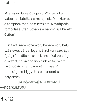
dallamot.
Mi a legenda valóságalapja? Krakkóba 
valóban eljutottak a mongolok. De akkor ez 
a templom még nem létezett! A tatárjárás 
rombolása után ugyanis a várost újjá kellett 
építeni.
Fun fact: nem középkori, hanem körülbelül 
száz éves városi legendákról van szó. Egy 
újságíró találta ki, akinek amerikai vendége 
érkezett, és kíváncsian tudakolta, miért 
különbözik a templom két tornya. A 
tanulság: ne higgyetek el mindent a 
helyieknek.
krakkó
legenda
mária-templom
VÁROS/KULTÚRA