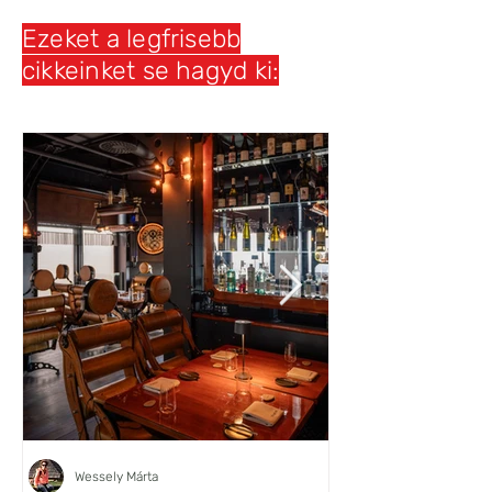
Ezeket a legfrisebb
cikkeinket se hagyd ki:
Wessely Márta