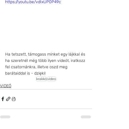
https://youtu.be/vdIxUP0P49c
Ha tetszett, támogass minket egy lájkkal és 
ha szeretnél még több ilyen videót, iratkozz 
fel csatornánkra, illetve oszd meg 
barátaiddal is - dzięki!
krakkó
video
VIDEÓ