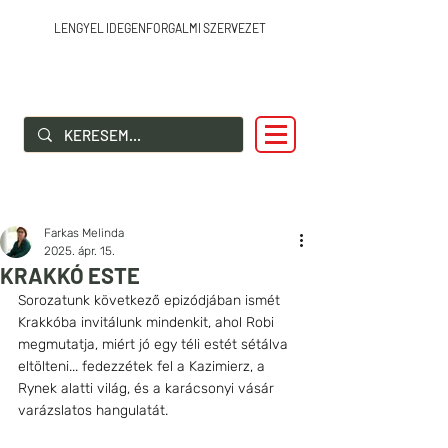
LENGYEL IDEGENFORGALMI SZERVEZET
SZIA LENGYELORSZÁG!
Farkas Melinda
2025. ápr. 15.
KRAKKÓ ESTE
Sorozatunk következő epizódjában ismét 
Krakkóba invitálunk mindenkit, ahol Robi 
megmutatja, miért jó egy téli estét sétálva 
eltölteni... fedezzétek fel a Kazimierz, a 
Rynek alatti világ, és a karácsonyi vásár 
varázslatos hangulatát.