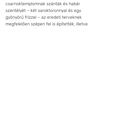
csarnoktemplomnak szánták és habár 
szentélyét – két saroktoronnyal és egy 
gyönyörű frízzel – az eredeti terveknek 
megfelelően szépen fel is építették, illetve 
egyik hajója építésébe is belekezdtek, a 
három nagy hajó végül sosem készült el. 
Helyettük egy, a szentélynél alacsonyabb 
egyhajós szerkezetet húztak fel. 
A templomot második világháború idején 
súlyos károk érték és odalett szinte az 
egész belső berendezése is. Magát az 
épületet mára helyreállították, de 
berendezését kénytelenek voltak modern 
elemekkel pótolni.
+1. Szentlélek-templom