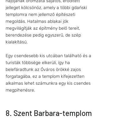
hajójának oromzata sajátos, erődített 
jelleget kölcsönöz, amely a többi gdański 
templomra nem jellemző építészeti 
megoldás. Hatalmas ablakai jók 
megvilágítják az építmény belő tereit, 
berendezése pedig egyszerű, de szép 
kialakítású. 
Egy csendesebb kis utcában található és a 
turisták többsége elkerüli, így ha 
belefáradtunk az Óváros örökké zajos 
forgatagába, ez a templom kifejezetten 
alkalmas lehet számunkra egy kis csendes 
megpihenésre.
8. Szent Barbara-templom