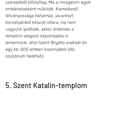
szerepéből kifolyólag. Ma a mozgalom egyik 
emlékhelyeként működik. Kiemelkedő 
látványossága hatalmas, javarészt 
borostyánból készült oltára. Ha nem 
vagyunk ijedősök, akkor érdemes a 
templom alagsori kápolnájába is 
lemennünk, ahol Szent Brigitta ereklyéi és 
egy kb. 500 emberi koponyából álló 
osszárium található.
5. Szent Katalin-templom