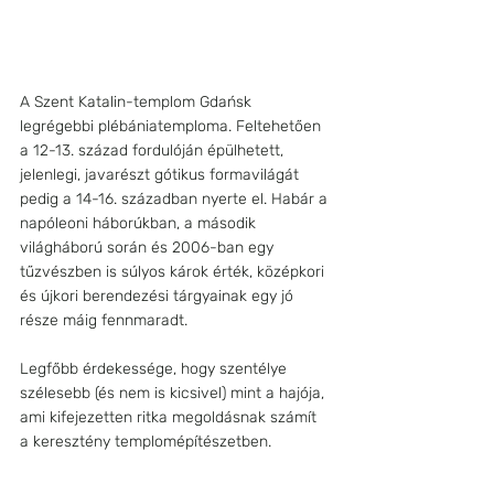
A Szent Katalin-templom Gdańsk 
legrégebbi plébániatemploma. Feltehetően 
a 12-13. század fordulóján épülhetett, 
jelenlegi, javarészt gótikus formavilágát 
pedig a 14-16. században nyerte el. Habár a 
napóleoni háborúkban, a második 
világháború során és 2006-ban egy 
tűzvészben is súlyos károk érték, középkori 
és újkori berendezési tárgyainak egy jó 
része máig fennmaradt. 
Legfőbb érdekessége, hogy szentélye 
szélesebb (és nem is kicsivel) mint a hajója, 
ami kifejezetten ritka megoldásnak számít 
a keresztény templomépítészetben.