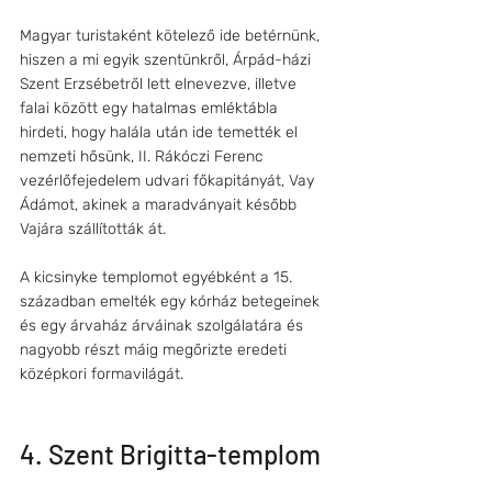
Magyar turistaként kötelező ide betérnünk, 
hiszen a mi egyik szentünkről, Árpád-házi 
Szent Erzsébetről lett elnevezve, illetve 
falai között egy hatalmas emléktábla 
hirdeti, hogy halála után ide temették el 
nemzeti hősünk, II. Rákóczi Ferenc 
vezérlőfejedelem udvari főkapitányát, Vay 
Ádámot, akinek a maradványait később 
Vajára szállították át. 
A kicsinyke templomot egyébként a 15. 
században emelték egy kórház betegeinek 
és egy árvaház árváinak szolgálatára és 
nagyobb részt máig megőrizte eredeti 
középkori formavilágát.
4. Szent Brigitta-templom