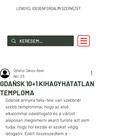
LENGYEL IDEGENFORGALMI SZERVEZET
SZIA LENGYELORSZÁG!
Újhelyi János Ábel
ápr. 23.
GDAŃSK 10+1 KIHAGYHATATLAN
TEMPLOMA
Gdańsk annyira telis-tele van szebbnél 
szebb templommal, hogy az első 
alkalommal odalátogató és a várost 
alaposan megismerni akaró turista azt sem 
tudja, hogy hol kezdje el azokat végig 
látogatni. Ezért összeszedtem a – 