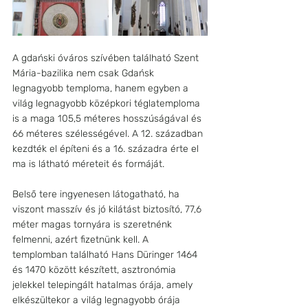
A gdański óváros szívében található Szent 
Mária-bazilika nem csak Gdańsk 
legnagyobb temploma, hanem egyben a 
világ legnagyobb középkori téglatemploma 
is a maga 105,5 méteres hosszúságával és 
66 méteres szélességével. A 12. században 
kezdték el építeni és a 16. századra érte el 
ma is látható méreteit és formáját. 
Belső tere ingyenesen látogatható, ha 
viszont masszív és jó kilátást biztosító, 77,6 
méter magas tornyára is szeretnénk 
felmenni, azért fizetnünk kell. A 
templomban található Hans Düringer 1464 
és 1470 között készített, asztronómia 
jelekkel telepingált hatalmas órája, amely 
elkészültekor a világ legnagyobb órája 