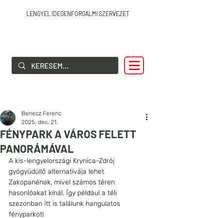
LENGYEL IDEGENFORGALMI SZERVEZET
SZIA LENGYELORSZÁG!
Benecz Ferenc
2025. dec. 21.
FÉNYPARK A VÁROS FELETT
PANORÁMÁVAL
A kis-lengyelországi Krynica-Zdrój 
gyógyüdüllő alternatívája lehet 
Zakopanénak, mivel számos téren 
hasonlóakat kínál. Így például a téli 
szezonban itt is találunk hangulatos 
fényparkot!