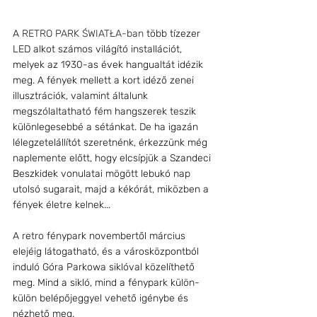
A 
RETRO PARK ŚWIATŁA-ban 
több tízezer 
LED alkot számos világító installációt, 
melyek az 1930-as évek hangualtát idézik 
meg. A fények mellett a kort idéző zenei 
illusztrációk, valamint általunk 
megszólaltatható fém hangszerek teszik 
különlegesebbé a sétánkat. De ha igazán 
lélegzetelállítót szeretnénk, érkezzünk még 
naplemente előtt, hogy elcsípjük 
a Szandeci 
Beszkidek
 vonulatai mögött lebukó nap 
utolsó sugarait, majd a kékórát, miközben a 
fények életre kelnek... 
A retro fénypark novembertől március 
elejéig látogatható, és a városközpontból 
induló Góra Parkowa siklóval közelíthető 
meg. Mind a sikló, mind a fénypark külön-
külön belépőjeggyel vehető igénybe és 
nézhető meg.