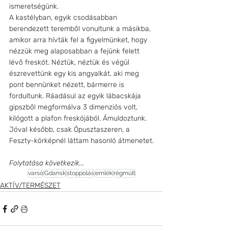
ismeretségünk. 
A kastélyban, egyik csodásabban 
berendezett teremből vonultunk a másikba, 
amikor arra hívták fel a figyelmünket, hogy 
nézzük meg alaposabban a fejünk felett 
lévő freskót. Néztük, néztük és végül 
észrevettünk egy kis angyalkát, aki meg 
pont bennünket nézett, bármerre is 
fordultunk. Ráadásul az egyik lábacskája 
gipszből megformálva 3 dimenziós volt, 
kilógott a plafon freskójából. Ámuldoztunk. 
Jóval később, csak Ópusztaszeren, a 
Feszty-körképnél láttam hasonló átmenetet.
Folytatása következik...
varsó
Gdansk
stoppolás
emlék
régmúlt
AKTÍV/TERMÉSZET