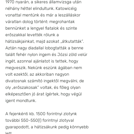
1970 nyarán, a sikeres államvizsga után 
néhány héttel elindultunk. Katowicéig 
vonattal mentünk és már a leszálláskor 
váratlan dolog történt: megrohantak 
bennünket a lengyel fiatalok és szinte 
erőszakkal levették rólunk a 
hátizsákjainkat, majd azokat „átkutatták”. 
Aztán nagy diadallal lobogtatták a benne 
talált fehér nylon ingem és Józsi zöld velúr 
ingét, azonnal ajánlatot is tettek, hogy 
megveszik. Nekünk eszünk ágában nem 
volt ezektől, az akkoriban nagyon 
divatosnak számító ingektől megválni, de 
oly „erőszakosak” voltak, és főleg olyan 
elképesztően jó árat ígértek, hogy végül 
igent mondtunk. 
A fejenkénti kb. 1500 forintnyi zlotynk 
további 550-550(!) forintnyi zlotyval 
gyarapodott, a hátizsákunk pedig könnyebb 
lett…