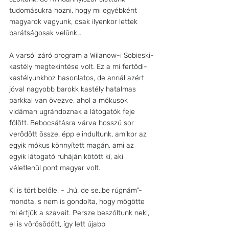
tudomásukra hozni, hogy mi egyébként 
magyarok vagyunk, csak ilyenkor lettek 
barátságosak velünk…
A varsói záró program a Wilanow-i Sobieski-
kastély megtekintése volt. Ez a mi fertődi-
kastélyunkhoz hasonlatos, de annál azért 
jóval nagyobb barokk kastély hatalmas 
parkkal van övezve, ahol a mókusok 
vidáman ugrándoznak a látogatók feje 
fölött. Bebocsátásra várva hosszú sor 
verődött össze, épp elindultunk, amikor az 
egyik mókus könnyített magán, ami az 
egyik látogató ruháján kötött ki, aki 
véletlenül pont magyar volt. 
Ki is tört belőle, - „hú, de se..be rúgnám”- 
mondta, s nem is gondolta, hogy mögötte 
mi értjük a szavait. Persze beszóltunk neki, 
el is vörösödött, így lett újabb 