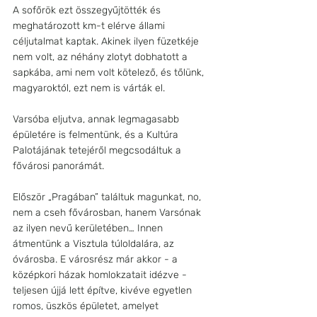
A sofőrök ezt összegyűjtötték és 
meghatározott km-t elérve állami 
céljutalmat kaptak. Akinek ilyen füzetkéje 
nem volt, az néhány zlotyt dobhatott a 
sapkába, ami nem volt kötelező, és tőlünk, 
magyaroktól, ezt nem is várták el. 
Varsóba eljutva, annak legmagasabb 
épületére is felmentünk, és a Kultúra 
Palotájának tetejéről megcsodáltuk a 
fővárosi panorámát. 
Először „Pragában” találtuk magunkat, no, 
nem a cseh fővárosban, hanem Varsónak 
az ilyen nevű kerületében… Innen 
átmentünk a Visztula túloldalára, az 
óvárosba. E városrész már akkor - a 
középkori házak homlokzatait idézve - 
teljesen újjá lett építve, kivéve egyetlen 
romos, üszkös épületet, amelyet 