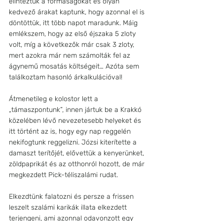
elintéztük a formaságokat és olyan 
kedvező árakat kaptunk, hogy azonnal el is 
döntöttük, itt több napot maradunk. Máig 
emlékszem, hogy az első éjszaka 5 zloty 
volt, míg a következők már csak 3 zloty, 
mert azokra már nem számolták fel az 
ágynemű mosatás költségeit… Azóta sem 
találkoztam hasonló árkalkulációval!
Átmenetileg e kolostor lett a 
„támaszpontunk”, innen jártuk be a Krakkó 
közelében lévő nevezetesebb helyeket és 
itt történt az is, hogy egy nap reggelén 
nekifogtunk reggelizni. Józsi kiterítette a 
damaszt terítőjét, elővettük a kenyerünket, 
zöldpaprikát és az otthonról hozott, de már 
megkezdett Pick-téliszalámi rudat. 
Elkezdtünk falatozni és persze a frissen 
leszelt szalámi karikák illata elkezdett 
terjengeni, ami azonnal odavonzott egy 