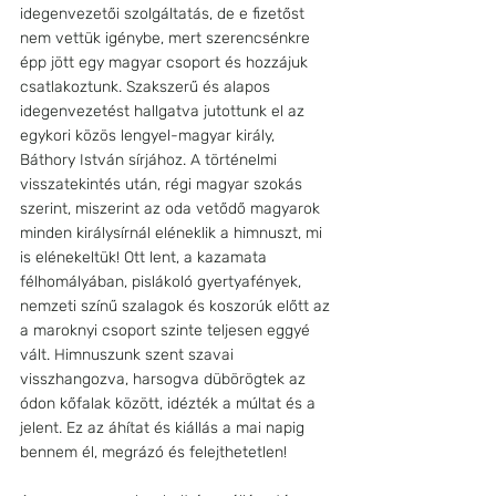
idegenvezetői szolgáltatás, de e fizetőst 
nem vettük igénybe, mert szerencsénkre 
épp jött egy magyar csoport és hozzájuk 
csatlakoztunk. Szakszerű és alapos 
idegenvezetést hallgatva jutottunk el az 
egykori közös lengyel-magyar király, 
Báthory István sírjához. A történelmi 
visszatekintés után, régi magyar szokás 
szerint, miszerint az oda vetődő magyarok 
minden királysírnál eléneklik a himnuszt, mi 
is elénekeltük! Ott lent, a kazamata 
félhomályában, pislákoló gyertyafények, 
nemzeti színű szalagok és koszorúk előtt az 
a maroknyi csoport szinte teljesen eggyé 
vált. Himnuszunk szent szavai 
visszhangozva, harsogva dübörögtek az 
ódon kőfalak között, idézték a múltat és a 
jelent. Ez az áhítat és kiállás a mai napig 
bennem él, megrázó és felejthetetlen!