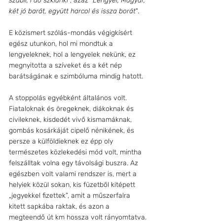
szabli, i do szklanki
", azaz "
Lengyel, Magyar, 
két jó barát, együtt harcol és issza borát
".
E közismert szólás-mondás végigkísért 
egész utunkon, hol mi mondtuk a 
lengyeleknek, hol a lengyelek nekünk, ez 
megnyitotta a szíveket és a két nép 
barátságának e szimbóluma mindig hatott.
A stoppolás egyébként általános volt. 
Fiataloknak és öregeknek, diákoknak és 
civileknek, kisdedét vivő kismamáknak, 
gombás kosárkáját cipelő nénikének, és 
persze a külföldieknek ez épp oly 
természetes közlekedési mód volt, mintha 
felszálltak volna egy távolsági buszra. Az 
egészben volt valami rendszer is, mert a 
helyiek közül sokan, kis füzetből kitépett 
„jegyekkel fizettek”, amit a műszerfalra 
kitett sapkába raktak, és azon a 
megteendő út km hossza volt rányomtatva. 