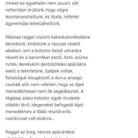
minket ez egyáltalán nem zavart, sőt, 
rettentően örültünk, hogy végre 
lezuhanyozhattunk, és tiszta, hófehér 
ágyneműbe lefeküdhettünk.
Másnap reggel viszont kakaskukorékolásra 
ébredtünk, kinéztünk a ráccsal védett 
ablakon, ami a kolostor belső udvarára 
nézett és a baromfikat etető, itató, szürke 
ruhás, derekukon darócköteles apácákra 
esett a tekintetünk. Szépek voltak, 
fiatalságuk kisugárzott a durva anyagú 
csuháik alól, nem véletlen, hogy az éjjeli 
menedékhelyen nem ők segédkeztek. A 
téglalap alakú kolostor egyik rövidebb 
oldalán lévő, idegeneket befogadó éjjeli 
menedékhely a többi résztől erős 
vasráccsal volt elzárva…
Reggel az öreg, ráncos apácánkkal 