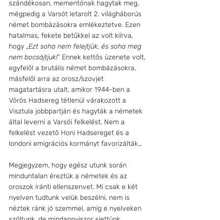
szándékosan, mementónak hagytak meg, 
mégpedig a Varsót letarolt 2. világháborús 
német bombázásokra emlékeztetve. Ezen 
hatalmas, fekete betűkkel az volt kiírva, 
hogy „
Ezt soha nem felejtjük, és soha meg 
nem bocsájtjuk!
” Ennek kettős üzenete volt, 
egyfelől a brutális német bombázásokra, 
másfelől arra az orosz/szovjet 
magatartásra utalt, amikor 1944-ben a 
Vörös Hadsereg tétlenül várakozott a 
Visztula jobbpartján és hagyták a németek 
által leverni a Varsói felkelést. Nem a 
felkelést vezető Honi Hadsereget és a 
londoni emigrációs kormányt favorizálták…
Megjegyzem, hogy egész utunk során 
minduntalan éreztük a németek és az 
oroszok iránti ellenszenvet. Mi csak e két 
nyelven tudtunk velük beszélni, nem is 
néztek ránk jó szemmel, amíg e nyelveken 
szóltunk, de mindannyiszor siettünk 