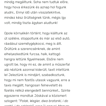
mindig megálltunk. Soha nem tudtuk előre, 
hogy hova érkezünk és aznap hol fogunk 
aludni… Ennyi idő után visszatekintve, 
mindez kész őrültségnek tűnik, mégis így 
volt, mindig tiszta ágyban aludtunk!
Opole környékén történt, hogy kiálltunk az 
út szélére, stoppoltunk és már az első autó, 
ráadásul személygépkocsi, meg is állt. 
Örültünk a szerencsénknek, de amint 
elhelyezkedtünk furcsa, halk, kattogó 
hangra lettünk figyelmesek. Elsőre nem 
ugrott be, hogy mi ez, de amint a műszerfal 
alá néztünk azonnal kiderült, taxit intettünk 
le! Jeleztünk is mindjárt, szabadkoztunk, 
hogy mi nem fizetős utasok vagyunk, erre a 
taxis megállt, hangosan felnevetett és 
fizetés nélkül elengedett bennünket… Szinte 
egyszerre mondtuk Jóskával a közismert 
szlogent: "
Polak, Wegier, dwa bratanki, i do 