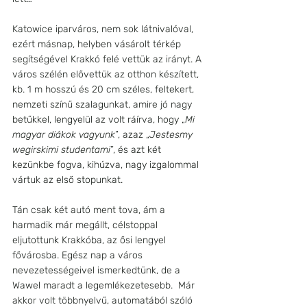
Katowice iparváros, nem sok látnivalóval, 
ezért másnap, helyben vásárolt térkép 
segítségével Krakkó felé vettük az irányt. A 
város szélén elővettük az otthon készített, 
kb. 1 m hosszú és 20 cm széles, feltekert, 
nemzeti színű szalagunkat, amire jó nagy 
betűkkel, lengyelül az volt ráírva, hogy „
Mi 
magyar diákok vagyunk
”, azaz „
Jestesmy 
wegirskimi studentami
”, és azt két 
kezünkbe fogva, kihúzva, nagy izgalommal 
vártuk az első stopunkat.
Tán csak két autó ment tova, ám a 
harmadik már megállt, célstoppal 
eljutottunk Krakkóba, az ősi lengyel 
fővárosba. Egész nap a város 
nevezetességeivel ismerkedtünk, de a 
Wawel maradt a legemlékezetesebb.  Már 
akkor volt többnyelvű, automatából szóló 