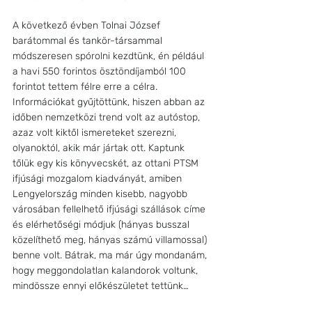
A következő évben Tolnai József 
barátommal és tankör-társammal 
módszeresen spórolni kezdtünk, én például 
a havi 550 forintos ösztöndíjamból 100 
forintot tettem félre erre a célra. 
Információkat gyűjtöttünk, hiszen abban az 
időben nemzetközi trend volt az autóstop, 
azaz volt kiktől ismereteket szerezni, 
olyanoktól, akik már jártak ott. Kaptunk 
tőlük egy kis könyvecskét, az ottani PTSM 
ifjúsági mozgalom kiadványát, amiben 
Lengyelország minden kisebb, nagyobb 
városában fellelhető ifjúsági szállások címe 
és elérhetőségi módjuk (hányas busszal 
közelíthető meg, hányas számú villamossal) 
benne volt. Bátrak, ma már úgy mondanám, 
hogy meggondolatlan kalandorok voltunk, 
mindössze ennyi előkészületet tettünk…