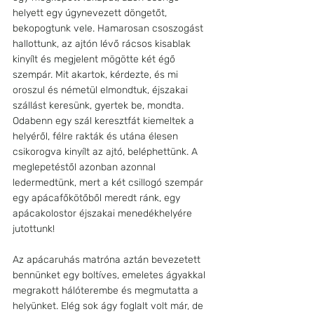
helyett egy úgynevezett döngetőt, 
bekopogtunk vele. Hamarosan csoszogást 
hallottunk, az ajtón lévő rácsos kisablak 
kinyílt és megjelent mögötte két égő 
szempár. Mit akartok, kérdezte, és mi 
oroszul és németül elmondtuk, éjszakai 
szállást keresünk, gyertek be, mondta. 
Odabenn egy szál keresztfát kiemeltek a 
helyéről, félre rakták és utána élesen 
csikorogva kinyílt az ajtó, beléphettünk. A 
meglepetéstől azonban azonnal 
ledermedtünk, mert a két csillogó szempár 
egy apácafőkötőből meredt ránk, egy 
apácakolostor éjszakai menedékhelyére 
jutottunk! 
Az apácaruhás matróna aztán bevezetett 
bennünket egy boltíves, emeletes ágyakkal 
megrakott hálóterembe és megmutatta a 
helyünket. Elég sok ágy foglalt volt már, de 