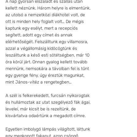
A nap gyorsan elszaladt és szállás után 
kellett néznünk. Három helyre is elmentünk, 
az utolsó a nemzetközi diákhotel volt, de 
ott is minden hely foglalt volt… De mégis 
kaptunk egy esélyt, mert a recepciós 
segített, adott egy címet és annak 
elérhetőségét. Felszálltunk egy villamosra, 
azzal a végállomásig kidöcögtünk és 
leszálltunk a késő esti sötétségben, már 10 
óra körül járt. Onnan gyalog kellett tovább 
mennünk, nemsokára a távolban fel is tűnt 
egy gyenge fény, úgy éreztük magunkat, 
mint János-vitéz a rengetegben… 
A szél is felkerekedett, furcsán nyikorogtak 
és hullámoztak az utat szegélyező fák ágai, 
levelei, már kicsit be is rezeltünk, de 
kisvártatva odaértünk a megadott címre. 
Egyetlen imbolygó lámpás világított, láttunk 
egy megkopott fakaput, azon csöngő 