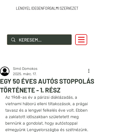
LENGYEL IDEGENFORGALMI SZERVEZET
SZIA LENGYELORSZÁG!
Simó Domokos
2025. márc. 17.
EGY 50 ÉVES AUTÓS STOPPOLÁS
TÖRTÉNETE - 1. RÉSZ
Az 1968-as év a párizsi diáklázadás, a 
vietnami háború elleni tiltakozások, a prágai 
tavasz és a lengyel felkelés éve volt. Ebben 
a zaklatott időszakban születetett meg 
bennünk a gondolat, hogy autóstoppal 
elmegyünk Lengyelországba és szétnézünk.