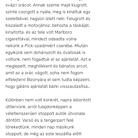
svájci srácot. Annak szeme majd kiugrott, 
szinte csorgott a nyála, meg is kínáltuk egy 
szeletkével, nagyon ízlett neki. Felugrott és 
kiszaladt a motorjához, behozta a táskáját, 
kinyitotta, és az tele volt Marlboro 
cigarettával, mindezt odaadta volna 
nekünk a Pick-szalámiért cserébe. Miután 
egyikünk sem dohányzott és óvatosak is 
voltunk, nem fogadtuk el az ajánlatát. Azt a 
meglepett, meghökkent és bánatos arcot, 
amit az a srác vágott, soha nem fogom 
elfelejteni! Bizonyára el sem tudta képzelni, 
hogy gáláns ajánlatát bárki visszautasítsa…
Különben nem volt konkrét, napra lebontott 
útitervünk, arról tulajdonképpen a 
véletlenszerűen stoppolt autók útvonala 
döntött. Varsó és a tengerpart felé 
törekedtünk, minden nap másikunk 
stoppolt, de még az este leszállta előtt 