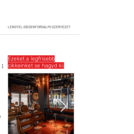
LENGYEL IDEGENFORGALMI SZERVEZET
Ezeket a legfrisebb
cikkeinket se hagyd ki:
 
 