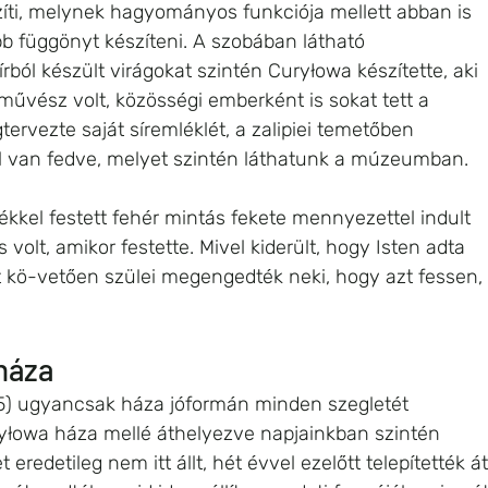
zíti, melynek hagyományos funkciója mellett abban is 
b függönyt készíteni. A szobában látható 
ból készült virágokat szintén Curyłowa készítette, aki 
űvész volt, közösségi emberként is sokat tett a 
ervezte saját síremléklét, a zalipiei temetőben 
el van fedve, melyet szintén láthatunk a múzeumban. 
ékkel festett fehér mintás fekete mennyezettel indult 
olt, amikor festette. Mivel kiderült, hogy Isten adta 
t kö-vetően szülei megengedték neki, hogy azt fessen, 
háza
5) ugyancsak háza jóformán minden szegletét 
ryłowa háza mellé áthelyezve napjainkban szintén 
edetileg nem itt állt, hét évvel ezelőtt telepítették át