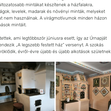
ltozatosabb mintákat készítenek a házfalakra, 
rágok, levelek, madarak és növényi minták, melyeket 
okat nem használnak. A virágmotívumok minden házon 
ások mintáit.
tek, ami legtöbbször júniusra esett, így az Úrnapját 
dezik „A legszebb festett ház” versenyt. A szokás 
öklődik, évről-évre újabb és újabb alkotások születnek.