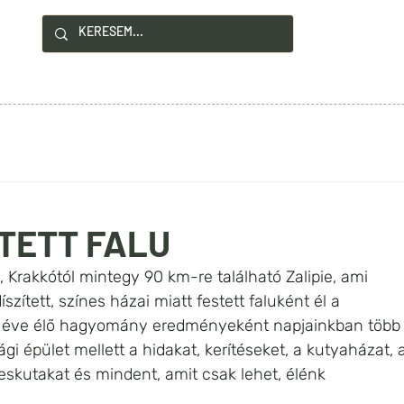
!
YZÉSEK
HASZNOS INFÓK
KAPCSOLAT
STETT FALU
, Krakkótól mintegy 90 km-re található Zalipie, ami 
ített, színes házai miatt festett faluként él a 
z éve élő hagyomány eredményeként napjainkban több
i épület mellett a hidakat, kerítéseket, a kutyaházat, a
eskutakat és mindent, amit csak lehet, élénk 