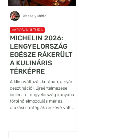
Wessely Márta
Újhelyi János Ábel
VÁROS/KULTÚRA
VÁROS/KULTÚRA
MICHELIN 2026:
A VILÁG
LENGYELORSZÁG
LEGRÉGEBBI
EGÉSZE RÁKERÜLT
LANCELOT
A KULINÁRIS
FALFESTMÉNYÉN
TÉRKÉPRE
ŐRZŐJE: SIEDLĘC
VÁRA
A klímaváltozás korában, a nyári
Habár az Alsó-Sziléziában, az
desztinációk újraértelmezése
belül is a Bóbr (Hód) folyó
idején, a Lengyelország irányába
völgyében fekvő Siedlęcin vár
történő elmozdulás már az
nem tartozik sem a legnagyob
utazási stratégiák részévé vált.
sem pedig a leglátogatottabb
Egy ilyen tudatos döntéshez
lengyelországi várak közé,
azonban hiteles iránytűre is
művészettörténeti szempontb
szükség van, ezt a szerepet tölti
világszinten kiemelkedő
be a Michelin-kalauz, amely az
jelentőségű építmény. Ennek f