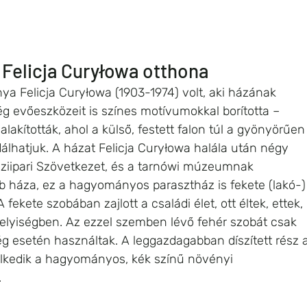
 Felicja Curyłowa otthona
nya Felicja Curyłowa (1903-1974) volt, aki házának 
még evőeszközeit is színes motívumokkal borította – 
kították, ahol a külső, festett falon túl a gyönyörűen
dálhatjuk. A házat Felicja Curyłowa halála után négy 
áziipari Szövetkezet, és a tarnówi múzeumnak 
bb háza, ez a hagyományos parasztház is fekete (lakó-)
A fekete szobában zajlott a családi élet, ott éltek, ettek, 
helyiségben. Az ezzel szemben lévő fehér szobát csak 
esetén használtak. A leggazdagabban díszített rész a
lkedik a hagyományos, kék színű növényi 
.