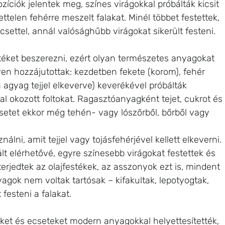
íciók jelentek meg, színes virágokkal próbálták kicsit 
telen fehérre meszelt falakat. Minél többet festettek, 
ettel, annál valósághűbb virágokat sikerült festeni. 
téket beszerezni, ezért olyan természetes anyagokat 
n hozzájutottak: kezdetben fekete (korom), fehér 
agyag tejjel elkeverve) keverékével próbálták 
al okozott foltokat. Ragasztóanyagként tejet, cukrot és 
csetet ekkor még tehén- vagy lószőrből, bőrből vagy 
lni, amit tejjel vagy tojásfehérjével kellett elkeverni. 
lt elérhetővé, egyre színesebb virágokat festettek és 
erjedtek az olajfestékek, az asszonyok ezt is, mindent 
yagok nem voltak tartósak – kifakultak, lepotyogtak, 
 festeni a falakat.
et és ecseteket modern anyagokkal helyettesítették, 