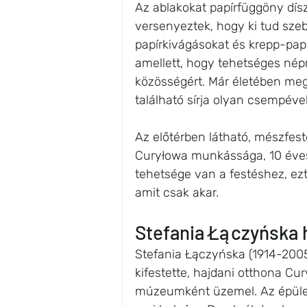
Az ablakokat papírfüggöny dís
versenyeztek, hogy ki tud szeb
papírkivágásokat és krepp-papír
amellett, hogy tehetséges népm
közösségért. Már életében megt
található sírja olyan csempév
Az előtérben látható, mészfest
Curyłowa munkássága, 10 éves v
tehetsége van a festéshez, ez
amit csak akar.
Stefania Łączyńska 
Stefania Łączyńska (1914-200
kifestette, hajdani otthona Cu
múzeumként üzemel. Az épület er