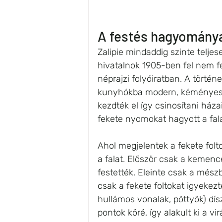
A festés hagyomány
Zalipie mindaddig szinte telje
hivatalnok 1905-ben fel nem fed
néprajzi folyóiratban. A történ
kunyhókba modern, kéményes ke
kezdték el így csinosítani ház
fekete nyomokat hagyott a fal
Ahol megjelentek a fekete folt
a falat. Először csak a kemence 
festették. Eleinte csak a mész
csak a fekete foltokat igyekezt
hullámos vonalak, pöttyök) dísz
pontok köré, így alakult ki a v