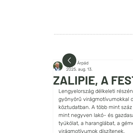
SZIA LENGYELORSZÁG
FŐOLDAL
RÓLUNK
BEJEG
Nagy Árpád
2025. aug. 13.
ZALIPIE, A FE
Lengyelország délkeleti részén
gyönyörű virágmotívumokkal dísz
köztudatban. A több mint szá
mint negyven lakó- és gazdaság
tyúkólat, a haranglábat, a gém
virágmotívumok díszítenek.