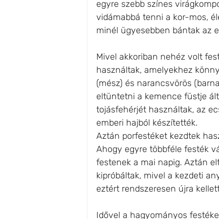
egyre szebb színes virágkompoz
vidámabbá tenni a kor-mos, élet
minél ügyesebben bántak az ecs
Mivel akkoriban nehéz volt fes
használtak, amelyekhez könnye
(mész) és narancsvörös (barna 
eltüntetni a kemence füstje ált
tojásfehérjét használtak, az e
emberi hajból készítették. 
Aztán porfestéket kezdtek haszná
Ahogy egyre többféle festék vá
festenek a mai napig. Aztán elt
kipróbáltak, mivel a kezdeti an
eztért rendszeresen újra kellett
Idővel a hagyományos festékek