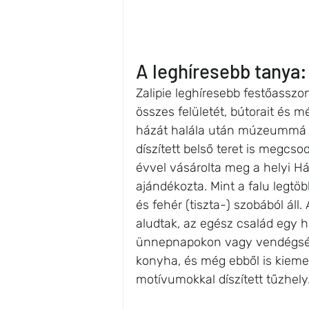
A leghíresebb tanya:
Zalipie leghíresebb festőasszo
összes felületét, bútorait és 
házát halála után múzeummá ala
díszített belső teret is megcso
évvel vásárolta meg a helyi H
ajándékozta. Mint a falu legtö
és fehér (tiszta-) szobából áll. 
aludtak, az egész család egy 
ünnepnapokon vagy vendégség 
konyha, és még ebből is kieme
motívumokkal díszített tűzhely