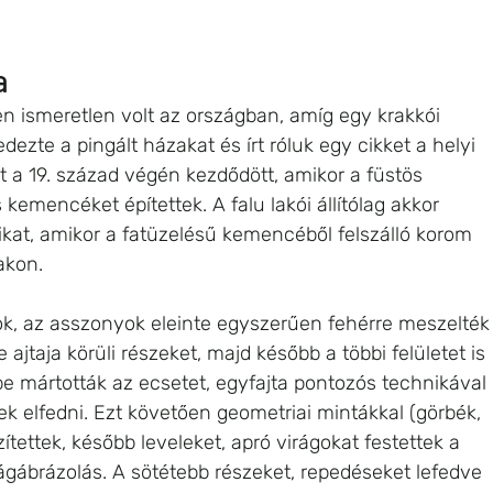
a
sen ismeretlen volt az országban, amíg egy krakkói 
ezte a pingált házakat és írt róluk egy cikket a helyi 
et a 19. század végén kezdődött, amikor a füstös 
mencéket építettek. A falu lakói állítólag akkor 
aikat, amikor a fatüzelésű kemencéből felszálló korom 
akon. 
ok, az asszonyok eleinte egyszerűen fehérre meszelték
ajtaja körüli részeket, majd később a többi felületet is 
be mártották az ecsetet, egyfajta pontozós technikával 
ek elfedni. Ezt követően geometriai mintákkal (görbék, 
ítettek, később leveleket, apró virágokat festettek a 
irágábrázolás. A sötétebb részeket, repedéseket lefedve 