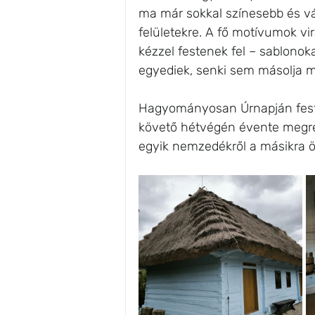
ma már sokkal színesebb és vá
felületekre. A fő motívumok vi
kézzel festenek fel – sablon
egyediek, senki sem másolja m
Hagyományosan Úrnapján festet
követő hétvégén évente megren
egyik nemzedékről a másikra ör