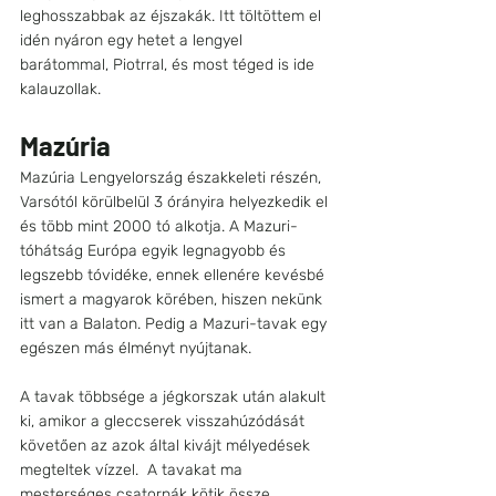
leghosszabbak az éjszakák. Itt töltöttem el 
idén nyáron egy hetet a lengyel 
barátommal, Piotrral, és most téged is ide 
kalauzollak.
Mazúria
Mazúria Lengyelország északkeleti részén, 
Varsótól körülbelül 3 órányira helyezkedik el 
és több mint 2000 tó alkotja. A Mazuri-
tóhátság Európa egyik legnagyobb és 
legszebb tóvidéke, ennek ellenére kevésbé 
ismert a magyarok körében, hiszen nekünk 
itt van a Balaton. Pedig a Mazuri-tavak egy 
egészen más élményt nyújtanak. 
A tavak többsége a jégkorszak után alakult 
ki, amikor a gleccserek visszahúzódását 
követően az azok által kivájt mélyedések  
megteltek vízzel.  A tavakat ma 
mesterséges csatornák kötik össze, 