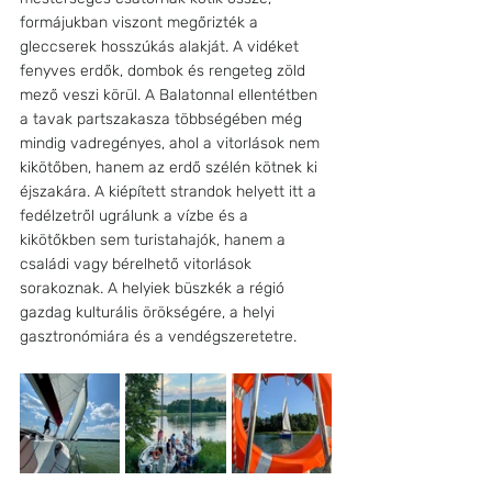
formájukban viszont megőrizték a 
gleccserek hosszúkás alakját. A vidéket 
fenyves erdők, dombok és rengeteg zöld 
mező veszi körül. A Balatonnal ellentétben 
a tavak partszakasza többségében még 
mindig vadregényes, ahol a vitorlások nem 
kikötőben, hanem az erdő szélén kötnek ki 
éjszakára. A kiépített strandok helyett itt a 
fedélzetről ugrálunk a vízbe és a 
kikötőkben sem turistahajók, hanem a 
családi vagy bérelhető vitorlások 
sorakoznak. A helyiek büszkék a régió 
gazdag kulturális örökségére, a helyi 
gasztronómiára és a vendégszeretetre. 