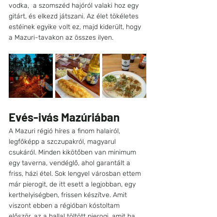
vodka,  a szomszéd hajóról valaki hoz egy 
gitárt, és elkezd játszani. Az élet tökéletes 
estéinek egyike volt ez, majd kiderült, hogy 
a Mazuri-tavakon az összes ilyen.
Evés-ivás Mazúriában
A Mazuri régió híres a finom halairól, 
legfőképp a szczupakról, magyarul 
csukáról. Minden kikötőben van minimum 
egy taverna, vendéglő, ahol garantált a 
friss, házi étel. Sok lengyel városban ettem 
már pierogit, de itt esett a legjobban, egy 
kerthelyiségben, frissen készítve. Amit 
viszont ebben a régióban kóstoltam 
először, az a hallal töltött pierogi, amit ha 