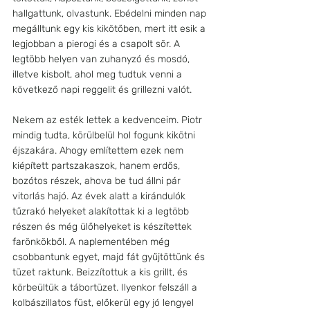
hallgattunk, olvastunk. Ebédelni minden nap 
megálltunk egy kis kikötőben, mert itt esik a 
legjobban a pierogi és a csapolt sör. A 
legtöbb helyen van zuhanyzó és mosdó, 
illetve kisbolt, ahol meg tudtuk venni a 
következő napi reggelit és grillezni valót.
Nekem az esték lettek a kedvenceim. Piotr 
mindig tudta, körülbelül hol fogunk kikötni 
éjszakára. Ahogy említettem ezek nem 
kiépített partszakaszok, hanem erdős, 
bozótos részek, ahova be tud állni pár 
vitorlás hajó. Az évek alatt a kirándulók 
tűzrakó helyeket alakítottak ki a legtöbb 
részen és még ülőhelyeket is készítettek 
farönkökből. A naplementében még 
csobbantunk egyet, majd fát gyűjtöttünk és 
tüzet raktunk. Beizzítottuk a kis grillt, és 
körbeültük a tábortüzet. Ilyenkor felszáll a 
kolbászillatos füst, előkerül egy jó lengyel 