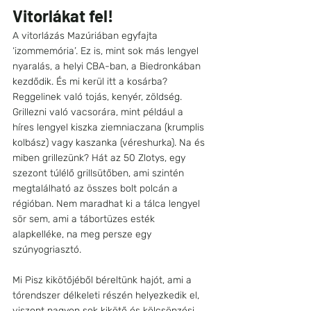
Vitorlákat fel!
A vitorlázás Mazúriában egyfajta 
‘izommemória’. Ez is, mint sok más lengyel 
nyaralás, a helyi CBA-ban, a Biedronkában 
kezdődik. És mi kerül itt a kosárba? 
Reggelinek való tojás, kenyér, zöldség. 
Grillezni való vacsorára, mint például a 
híres lengyel kiszka ziemniaczana (krumplis 
kolbász) vagy kaszanka (véreshurka). Na és 
miben grillezünk? Hát az 50 Zlotys, egy 
szezont túlélő grillsütőben, ami szintén 
megtalálható az összes bolt polcán a 
régióban. Nem maradhat ki a tálca lengyel 
sör sem, ami a tábortüzes esték 
alapkelléke, na meg persze egy 
szúnyogriasztó. 
Mi Pisz kikötőjéből béreltünk hajót, ami a 
tórendszer délkeleti részén helyezkedik el, 
viszont nagyon sok kikötő és kölcsönzési 