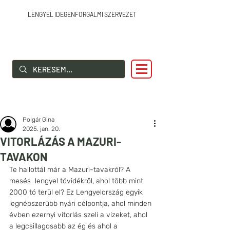
LENGYEL IDEGENFORGALMI SZERVEZET
SZIA LENGYELORSZÁG!
Polgár Gina
2025. jan. 20.
VITORLÁZÁS A MAZURI-
TAVAKON
Te hallottál már a Mazuri-tavakról? A 
mesés  lengyel tóvidékről, ahol több mint 
2000 tó terül el? Ez Lengyelország egyik 
legnépszerűbb nyári célpontja, ahol minden 
évben ezernyi vitorlás szeli a vizeket, ahol 
a legcsillagosabb az ég és ahol a 