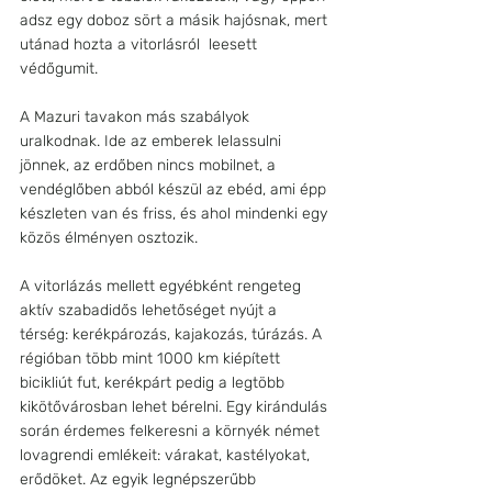
adsz egy doboz sört a másik hajósnak, mert 
utánad hozta a vitorlásról  leesett 
védőgumit.
A Mazuri tavakon más szabályok 
uralkodnak. Ide az emberek lelassulni 
jönnek, az erdőben nincs mobilnet, a 
vendéglőben abból készül az ebéd, ami épp 
készleten van és friss, és ahol mindenki egy 
közös élményen osztozik. 
A vitorlázás mellett egyébként rengeteg 
aktív szabadidős lehetőséget nyújt a 
térség: kerékpározás, kajakozás, túrázás. A 
régióban több mint 1000 km kiépített 
bicikliút fut, kerékpárt pedig a legtöbb 
kikötővárosban lehet bérelni. Egy kirándulás 
során érdemes felkeresni a környék német 
lovagrendi emlékeit: várakat, kastélyokat, 
erődöket. Az egyik legnépszerűbb 