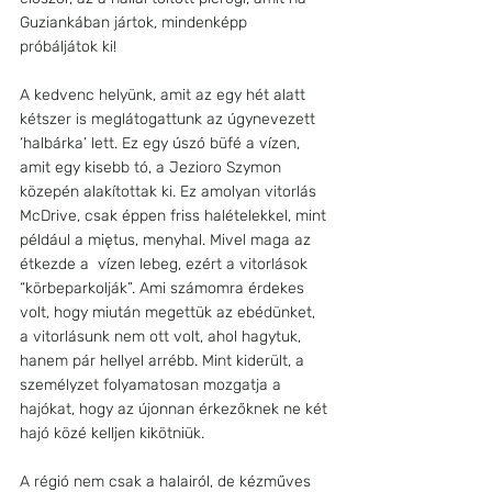
Guziankában jártok, mindenképp 
próbáljátok ki!
A kedvenc helyünk, amit az egy hét alatt 
kétszer is meglátogattunk az úgynevezett 
‘halbárka’ lett. Ez egy úszó büfé a vízen, 
amit egy kisebb tó, a Jezioro Szymon 
közepén alakítottak ki. Ez amolyan vitorlás 
McDrive, csak éppen friss halételekkel, mint 
például a miętus, menyhal. Mivel maga az 
étkezde a  vízen lebeg, ezért a vitorlások 
“körbeparkolják”. Ami számomra érdekes 
volt, hogy miután megettük az ebédünket, 
a vitorlásunk nem ott volt, ahol hagytuk, 
hanem pár hellyel arrébb. Mint kiderült, a 
személyzet folyamatosan mozgatja a 
hajókat, hogy az újonnan érkezőknek ne két 
hajó közé kelljen kikötniük. 
A régió nem csak a halairól, de kézműves 