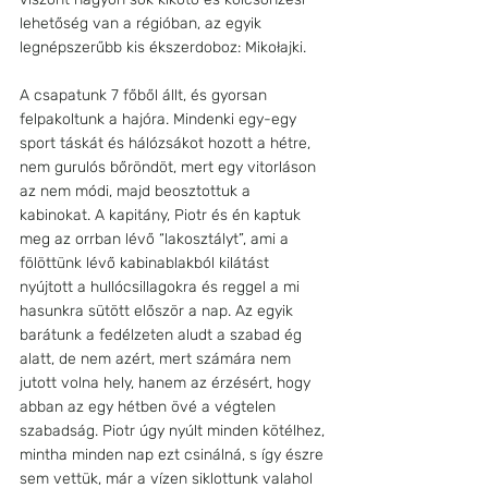
lehetőség van a régióban, az egyik 
legnépszerűbb kis ékszerdoboz: Mikołajki. 
A csapatunk 7 főből állt, és gyorsan 
felpakoltunk a hajóra. Mindenki egy-egy 
sport táskát és hálózsákot hozott a hétre, 
nem gurulós bőröndöt, mert egy vitorláson 
az nem módi, majd beosztottuk a 
kabinokat. A kapitány, Piotr és én kaptuk 
meg az orrban lévő “lakosztályt”, ami a 
fölöttünk lévő kabinablakból kilátást 
nyújtott a hullócsillagokra és reggel a mi 
hasunkra sütött először a nap. Az egyik 
barátunk a fedélzeten aludt a szabad ég 
alatt, de nem azért, mert számára nem 
jutott volna hely, hanem az érzésért, hogy 
abban az egy hétben övé a végtelen 
szabadság. Piotr úgy nyúlt minden kötélhez, 
mintha minden nap ezt csinálná, s így észre 
sem vettük, már a vízen siklottunk valahol 