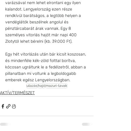
varázsával nem lehet elrontani egy ilyen 
kalandot. Lengyelország ezen része 
rendkívül barátságos, a legtöbb helyen a 
vendéglátók beszélnek angolul és 
pénztárcabarát árak vannak. Egy 8 
személyes vitorlás hajót már napi 400 
Zlotytól lehet bérelni (kb. 39.000 Ft). 
Egy hét vitorlázás után bár kicsit koszosan, 
és mindenféle kék-zöld folttal borítva, 
kócosan ugráltunk le a fedélzetről, abban a 
pillanatban mi voltunk a legboldogabb 
emberek egész Lengyelországban.
utazás
hajó
mazuri-tavak
AKTÍV/TERMÉSZET