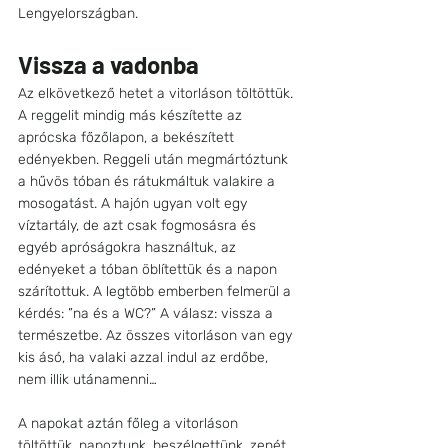
Lengyelországban. 
Vissza a vadonba
Az elkövetkező hetet a vitorláson töltöttük. 
A reggelit mindig más készítette az 
aprócska főzőlapon, a bekészített 
edényekben. Reggeli után megmártóztunk 
a hűvös tóban és rátukmáltuk valakire a 
mosogatást. A hajón ugyan volt egy 
víztartály, de azt csak fogmosásra és 
egyéb apróságokra használtuk, az 
edényeket a tóban öblítettük és a napon 
szárítottuk. A legtöbb emberben felmerül a 
kérdés: ”na és a WC?” A válasz: vissza a 
természetbe. Az összes vitorláson van egy 
kis ásó, ha valaki azzal indul az erdőbe, 
nem illik utánamenni…
A napokat aztán főleg a vitorláson 
töltöttük, napoztunk, beszélgettünk, zenét 