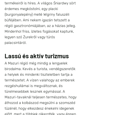
termékeiről is híres. A világos Śniardwy sört 
érdemes megkóstolni, egy placki 
(burgonyalepény) mellé Wigriny faluszéli 
büféjében. Ami nekem igazán tetszett a 
régió gasztronómiájában, az a házias jelleg. 
Mindenhol friss, ízletes fogásokat kaptunk, 
legyen szó Żurekről vagy túrós 
palacsintáról.
Lassú és aktív turizmus 
A Mazuri régió még mindig a lengyelek 
birodalma. Kevés a turista, vendégszeretők 
a helyiek és mindenki tiszteletben tartja a 
természetet. A vízen valahogy az emberek 
rezgéshullámai is megváltoznak, és 
türelmesebbek lesznek egymással. A 
Mazuri-tavaknál teljesen természetes, hogy 
áthozod a kolbászod megsütni a szomszéd 
tüzénél, hogy elkezdesz énekelni idegenek 
előtt, mert a többiek rákezdték, vagy éppen 