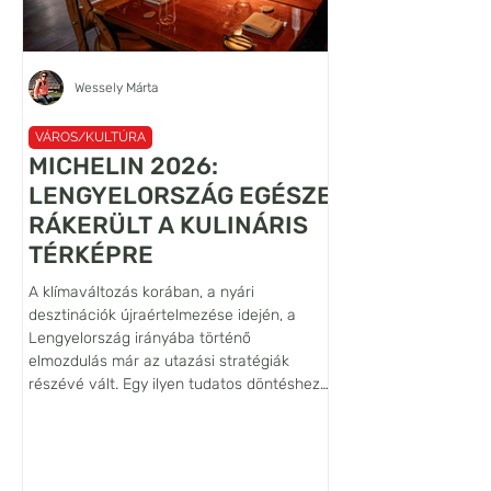
Wessely Márta
VÁROS/KULTÚRA
VÁROS/KULTÚRA
MICHELIN 2026:
A VILÁG LEG
LENGYELORSZÁG EGÉSZE
LANCELOT
RÁKERÜLT A KULINÁRIS
FALFESTMÉN
TÉRKÉPRE
ŐRZŐJE: SIE
A klímaváltozás korában, a nyári
Habár az Alsó-Sziléziá
desztinációk újraértelmezése idején, a
Bóbr (Hód) folyó völgy
Lengyelország irányába történő
vára nem tartozik se
elmozdulás már az utazási stratégiák
pedig a leglátogatotta
részévé vált. Egy ilyen tudatos döntéshez
várak közé, művészett
azonban hiteles iránytűre is szükség van,
szempontból világszin
ezt a szerepet tölti be a Michelin-kalauz,
jelentőségű építmény. 
amely az utazók és a helyi lakosság
hogy jelenlegi ismerete
számára is tökéletes iránymutatást ad a
található a Lancelot 