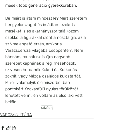
mesék több generáció gyerekkorában.
De miért is írtam mindezt le? Mert szeretem 
Lengyelországot és imádtam ezeket a 
meséket is és akárhányszor találkozom 
ezekkel a figurákkal elönt a nosztalgia, az a 
szívmelengető érzés, amikor a 
Varázsceruza világába csöppentem. Nem 
bánnám, ha nálunk is újra nagyobb 
szerepet kapnának a régi mesehősök, 
szívesen hordanék Kukori és Kotkodás 
zoknit, vagy Mézga családos kulcstartót. 
Mikor valamelyik élelmiszerboltban 
pontokért Kockásfülű nyulas törülközőt 
lehetett venni, én voltam az első, aki vett 
belőle.
rajzfilm
VÁROS/KULTÚRA