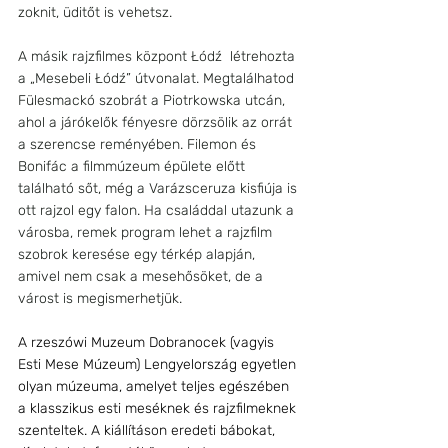
zoknit, üditőt is vehetsz.
A másik rajzfilmes központ Łódź  létrehozta 
a „Mesebeli Łódź” útvonalat. Megtalálhatod 
Fülesmackó szobrát a Piotrkowska utcán, 
ahol a járókelők fényesre dörzsölik az orrát 
a szerencse reményében. Filemon és 
Bonifác a filmmúzeum épülete előtt 
található sőt, még a Varázsceruza kisfiúja is 
ott rajzol egy falon. Ha családdal utazunk a 
városba, remek program lehet a rajzfilm 
szobrok keresése egy térkép alapján, 
amivel nem csak a mesehősöket, de a 
várost is megismerhetjük.
A rzeszówi Muzeum Dobranocek (vagyis 
Esti Mese Múzeum) Lengyelország egyetlen 
olyan múzeuma, amelyet teljes egészében 
a klasszikus esti meséknek és rajzfilmeknek 
szenteltek. A kiállításon eredeti bábokat, 