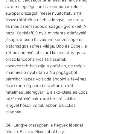
világa új valóságot teremtett és nincs meg 
az a melegsége, amit akkoriban a kelet-
európai országok meséi nyújtottak, amik 
összekötötték a cseh, a lengyel, az orosz 
és más szomszédos országok gyerekeit. A 
hazai Kockásfülű nyúl mindenre odafigyelő 
jósága, a cseh Kisvakond kedvessége és 
biztonságos színes világa, Bob és Bobek, a 
két bolond nyúl abszurd kalandjai, vagy az 
orosz láncdohányos farkasának 
eszeveszett hajszája a pofátlan, de mégis 
imádnivaló nyúl után a Nu págágyíból 
bármikor képes volt odaláncolni a tévéhez 
és akkor még nem beszéltünk a két 
hatalmas „álomgyár”, Bielsko-Biała és Łódź 
rajzfilmstúdióinak karaktereiről, akik a 
lengyel hősök voltak ebben a kuckós 
világban.
Dél-Lengyelországban, a hegyek lábánál 
fekszik Bielsko-Biała, ahol helyi 