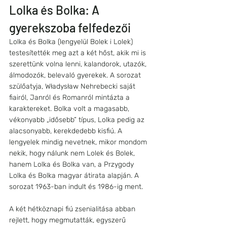
Lolka és Bolka: A 
gyerekszoba felfedezői
Lolka és Bolka (lengyelül Bolek i Lolek) 
testesítették meg azt a két hőst, akik mi is 
szerettünk volna lenni, kalandorok, utazók, 
álmodozók, belevaló gyerekek. A sorozat 
szülőatyja, Władysław Nehrebecki saját 
fiairól, Janról és Romanról mintázta a 
karaktereket. Bolka volt a magasabb, 
vékonyabb „idősebb” típus, Lolka pedig az 
alacsonyabb, kerekdedebb kisfiú. A 
lengyelek mindig nevetnek, mikor mondom 
nekik, hogy nálunk nem Lolek és Bolek, 
hanem Lolka és Bolka van, a Przygody 
Lolka és Bolka magyar átirata alapján. A 
sorozat 1963-ban indult és 1986-ig ment.
A két hétköznapi fiú zsenialitása abban 
rejlett, hogy megmutatták, egyszerű 