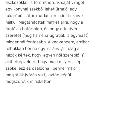
eszközökkel is teremthetünk saját világot: 
egy konyhai székből lehet űrhajó, egy 
takaróból sátor, ráadásul mindezt szavak 
nélkül. Megtanítottak minket arra, hogy a 
fantázia határtalan, és hogy a testvéri 
szeretet (még ha néha ugratják is egymást) 
mindennél fontosabb. A kedvencem, amikor 
felbukkan benne egy kislány (állítólag a 
nézők kérték, hogy legyen női szereplő is), 
akit elképzelnek, hogy majd milyen szép 
szőke lesz és csalódnak benne, mikor 
meglátják (vörös volt), aztán végül 
megszeretik mindketten.