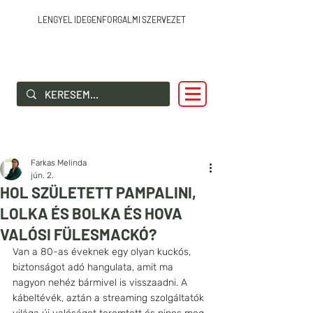
LENGYEL IDEGENFORGALMI SZERVEZET
SZIA LENGYELORSZÁG!
Farkas Melinda
jún. 2.
HOL SZÜLETETT PAMPALINI,
LOLKA ÉS BOLKA ÉS HOVA
VALÓSI FÜLESMACKÓ?
Van a 80-as éveknek egy olyan kuckós, 
biztonságot adó hangulata, amit ma 
nagyon nehéz bármivel is visszaadni. A 
kábeltévék, aztán a streaming szolgáltatók 