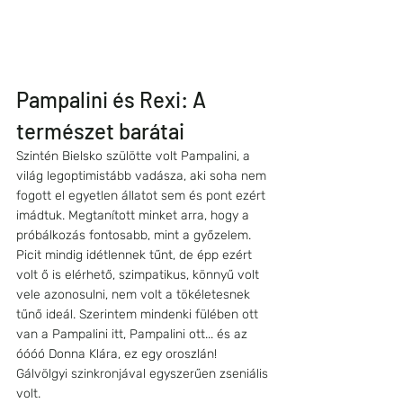
Pampalini és Rexi: A 
természet barátai
Szintén Bielsko szülötte volt Pampalini, a 
világ legoptimistább vadásza, aki soha nem 
fogott el egyetlen állatot sem és pont ezért 
imádtuk. Megtanított minket arra, hogy a 
próbálkozás fontosabb, mint a győzelem. 
Picit mindig idétlennek tűnt, de épp ezért 
volt ő is elérhető, szimpatikus, könnyű volt 
vele azonosulni, nem volt a tökéletesnek 
tűnő ideál. Szerintem mindenki fülében ott 
van a Pampalini itt, Pampalini ott... és az 
óóóó Donna Klára, ez egy oroszlán! 
Gálvölgyi szinkronjával egyszerűen zseniális 
volt.