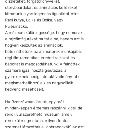
díszleteket, forgatókönyveket, 
storyboardokat és animációs kellékeket 
láthatunk olyan legendás figuráktól, mint 
Rexi kutya, Lolka és Bolka, vagy  
Fülesmackó.
A múzeum különlegessége, hogy nemcsak 
a rajzfilmfigurákat mutatja be, hanem azt is, 
hogyan készültek az animációk: 
betekinthetünk az animátorok munkájába, 
régi filmkamerákat, eredeti rajzokat és 
bábokat is megcsodálhatunk. A felnőttek 
számára igazi nosztalgiautazás, a 
gyerekeknek pedig interaktív élmény, ahol 
megismerhetik szüleik és nagyszüleik 
kedvenc mesehőseit.
Ha Rzeszówban járunk, egy órát 
mindenképpen érdemes rászánni: kicsi, de 
rendkívül szerethető múzeum, amely 
remekül megmutatja, milyen fontos 
szerepet játszottak a „dobranockák” az esti 