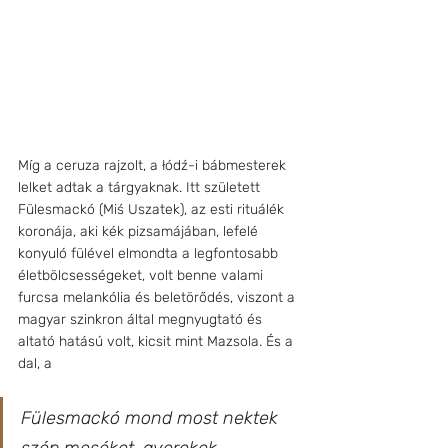
Míg a ceruza rajzolt, a łódź-i bábmesterek 
lelket adtak a tárgyaknak. Itt született 
Fülesmackó (Miś Uszatek), az esti rituálék 
koronája, aki kék pizsamájában, lefelé 
konyuló fülével elmondta a legfontosabb 
életbölcsességeket, volt benne valami 
furcsa melankólia és beletörődés, viszont a 
magyar szinkron által megnyugtató és 
altató hatású volt, kicsit mint Mazsola. És a 
dal, a
Fülesmackó mond most nektek 
szép meséket, gyerekek,