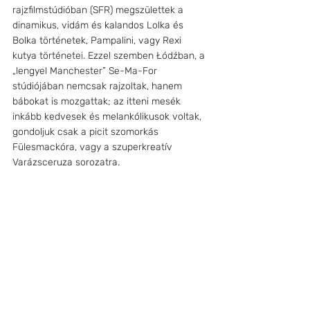
rajzfilmstúdióban (SFR) megszülettek a 
dinamikus, vidám és kalandos Lolka és 
Bolka történetek, Pampalini, vagy Rexi 
kutya történetei. Ezzel szemben Łódźban, a 
„lengyel Manchester” Se-Ma-For 
stúdiójában nemcsak rajzoltak, hanem 
bábokat is mozgattak; az itteni mesék 
inkább kedvesek és melankólikusok voltak, 
gondoljuk csak a picit szomorkás 
Fülesmackóra, vagy a szuperkreatív 
Varázsceruza sorozatra.