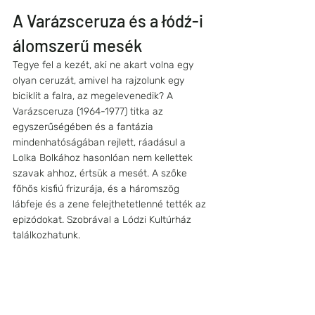
A Varázsceruza és a łódź-i 
álomszerű mesék
Tegye fel a kezét, aki ne akart volna egy 
olyan ceruzát, amivel ha rajzolunk egy 
biciklit a falra, az megelevenedik? A 
Varázsceruza (1964-1977) titka az 
egyszerűségében és a fantázia 
mindenhatóságában rejlett, ráadásul a 
Lolka Bolkához hasonlóan nem kellettek 
szavak ahhoz, értsük a mesét. A szőke 
főhős kisfiú frizurája, és a háromszög 
lábfeje és a zene felejthetetlenné tették az 
epizódokat. Szobrával a Lódzi Kultúrház 
találkozhatunk.