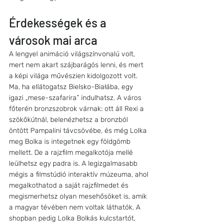
Érdekességek és a 
városok mai arca
A lengyel animáció világszínvonalú volt, 
mert nem akart szájbarágós lenni, és mert 
a képi világa művészien kidolgozott volt. 
Ma, ha ellátogatsz Bielsko-Białába, egy 
igazi „mese-szafarira” indulhatsz. A város 
főterén bronzszobrok várnak: ott áll Rexi a 
szökőkútnál, belenézhetsz a bronzból 
öntött Pampalini távcsövébe, és még Lolka 
meg Bolka is integetnek egy földgömb 
mellett. De a rajzfilm megalkotója mellé 
leülhetsz egy padra is. A legizgalmasabb 
mégis a filmstúdió interaktív múzeuma, ahol 
megalkothatod a saját rajzfilmedet és 
megismerhetsz olyan mesehősöket is, amik 
a magyar tévében nem voltak láthatók. A 
shopban pedig Lolka Bolkás kulcstartót, 