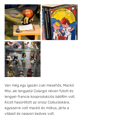
Van még egy igazán cuki mesehős, Mackó 
Misi, aki lengyelül Colargol néven futott és 
lengyel-francia kooprodukciós bábfilm volt. 
Kicsit hasonlított az orosz Csiburáskára, 
egyszerre volt mackó és mókus, járta a 
világot és nagyon kedves volt.