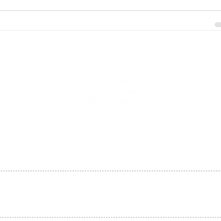
Oldalunk a magyarországi
Lengyel Idegenforgalmi Szervezet
támogatásával készül!
LAP TETEJÉRE
KAPCSOLAT