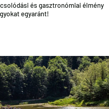
pcsolódási és gasztronómiai élmény 
agyokat egyaránt!