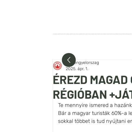
SZIA LENGYELORSZÁG
FŐOLDAL
RÓLUNK
BEJEG
szialengyelorszag
2025. ápr. 1.
ÉREZD MAGAD 
RÉGIÓBAN +JÁ
Te mennyire ismered a hazánkbó
Bár a magyar turisták 60%-a l
sokkal többet is tud nyújtani en