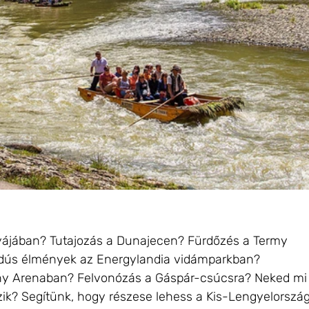
yájában? Tutajozás a Dunajecen? Fürdőzés a Termy 
dús élmények az Energylandia vidámparkban? 
iny Arenaban? Felvonózás a Gáspár-csúcsra? Neked mi
yzik? Segítünk, hogy részese lehess a Kis-Lengyelország