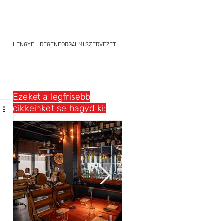
LENGYEL IDEGENFORGALMI SZERVEZET
Ezeket a legfrisebb
cikkeinket se hagyd ki: