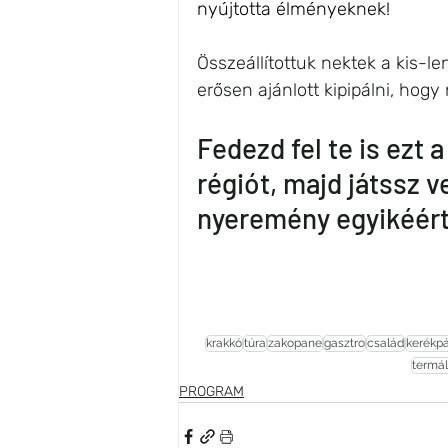
nyújtotta élményeknek!
Összeállítottuk nektek a kis-le
erősen ajánlott kipipálni, hog
Fedezd fel te is ezt 
régiót, majd játssz v
nyeremény egyikéért
krakkó
túra
zakopane
gasztro
család
kerékpá
termál
PROGRAM