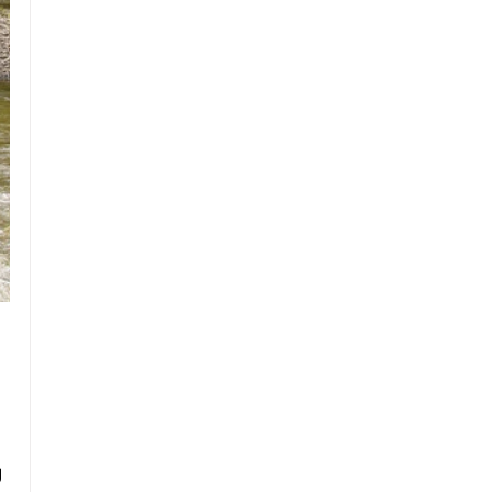
utazók és a helyi lakosság
oka az, hogy jelenlegi
számára is tökéletes
ismereteinek szerint itt találha
iránymutatást ad a minőségi
Lancelot legendát megörökítő
lokális konyhához. Lengyelország
máig fennmaradt legrégebbi é
néhány régiója már az elmúlt
egyetlen „in situ” (eredeti hely
években megmutathatta kulináris
megőrzött ilyen témájú középk
nagyságát a gasztronómia
falfestmény, amely egyben Le
legszigor
 
 