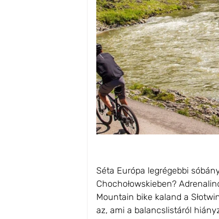
Séta Európa legrégebbi sóbán
Chochołowskieben? Adrenalin
Mountain bike kaland a Słotw
az, ami a balancslistáról hián