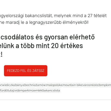
ngyelországi bakancslistát, melynek mind a 27 tételét 
y ne maradj le a legnagyszerűbb élményekről!
a csodálatos és gyorsan elérhető 
elünk a több mint 20 értékes 
!
FEDEZD FEL ÉS JÁTSSZ
r
wieliczka
bánya
bochnia
tarnów
malopolska
mountain bike
városnézés
templo
fürdő
tutaj
vidámpark
műemlék
bakancslista