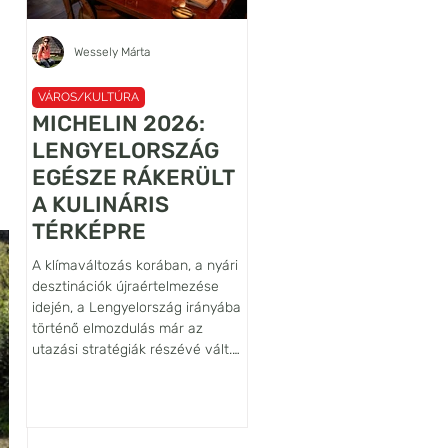
Wessely Márta
Újhelyi János Ábel
VÁROS/KULTÚRA
VÁROS/KULTÚRA
MICHELIN 2026:
A VILÁG
LENGYELORSZÁG
LEGRÉGEBBI
EGÉSZE RÁKERÜLT
LANCELOT
A KULINÁRIS
FALFESTMÉNYÉN
TÉRKÉPRE
ŐRZŐJE: SIEDLĘC
VÁRA
A klímaváltozás korában, a nyári
Habár az Alsó-Sziléziában, az
desztinációk újraértelmezése
belül is a Bóbr (Hód) folyó
idején, a Lengyelország irányába
völgyében fekvő Siedlęcin vár
történő elmozdulás már az
nem tartozik sem a legnagyob
utazási stratégiák részévé vált.
sem pedig a leglátogatottabb
Egy ilyen tudatos döntéshez
lengyelországi várak közé,
azonban hiteles iránytűre is
művészettörténeti szempontb
szükség van, ezt a szerepet tölti
világszinten kiemelkedő
be a Michelin-kalauz, amely az
jelentőségű építmény. Ennek f