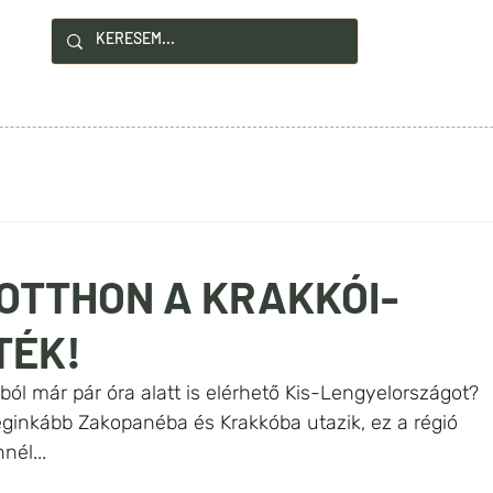
!
YZÉSEK
HASZNOS INFÓK
KAPCSOLAT
OTTHON A KRAKKÓI-
TÉK!
l már pár óra alatt is elérhető Kis-Lengyelországot? 
eginkább Zakopanéba és Krakkóba utazik, ez a régió 
nél... 