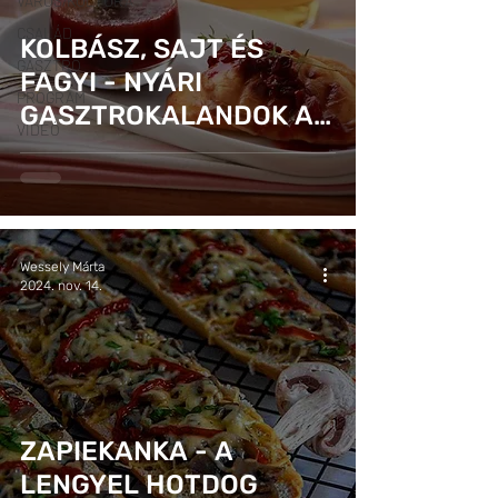
VÁROS/KULTÚRA
CSALÁD
KOLBÁSZ, SAJT ÉS
GASZTRO
FAGYI - NYÁRI
PROGRAM
GASZTROKALANDOK A
VIDEÓ
LENGYEL UTCÁKON
Wessely Márta
2024. nov. 14.
ZAPIEKANKA - A
LENGYEL HOTDOG