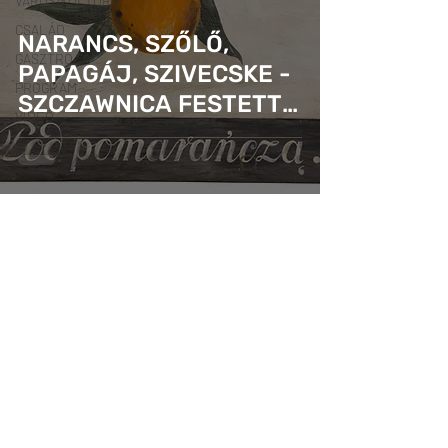
VÁROS/KULTÚRA
CSALÁD
NARANCS, SZŐLŐ,
GASZTRO
PAPAGÁJ, SZIVECSKE -
PROGRAM
SZCZAWNICA FESTETT
VIDEÓ
TÁBLÁI