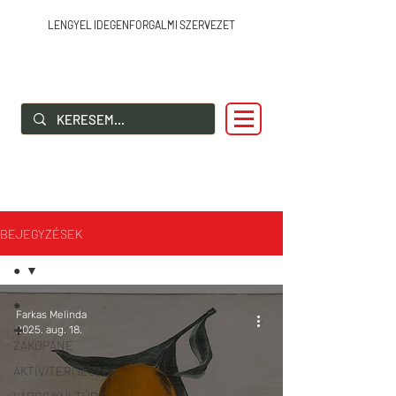
LENGYEL IDEGENFORGALMI SZERVEZET
SZIA LENGYELORSZÁG!
BEJEGYZÉSEK
●
●
Farkas Melinda
✚
2025. aug. 18.
ZAKOPANE
AKTÍV/TERMÉSZET