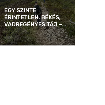
VÁROS/KULTÚRA
CSALÁD
EGY SZINTE
GASZTRO
ÉRINTETLEN, BÉKÉS,
PROGRAM
VADREGÉNYES TÁJ –
VIDEÓ
KÁRPÁTALJA ELCSÁBÍT