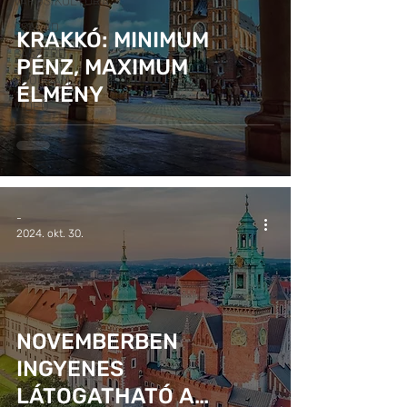
VÁROS/KULTÚRA
CSALÁD
KRAKKÓ: MINIMUM
GASZTRO
PÉNZ, MAXIMUM
PROGRAM
ÉLMÉNY
VIDEÓ
-
2024. okt. 30.
NOVEMBERBEN
INGYENES
LÁTOGATHATÓ A