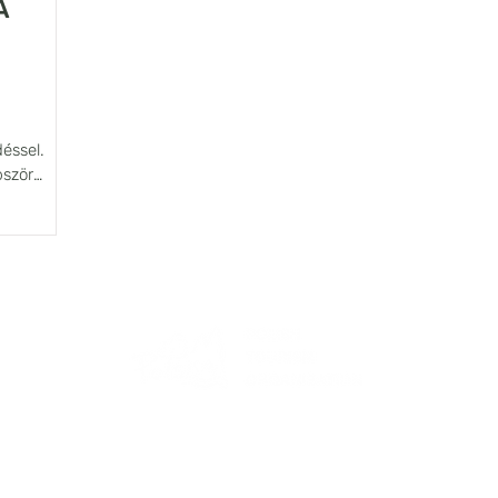
A
déssel.
bször
Oldalunk a magyarországi
Lengyel Idegenforgalmi Szervezet
támogatásával készül!