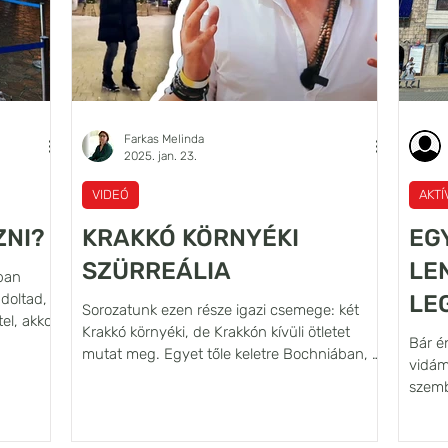
Farkas Melinda
2025. jan. 23.
VIDEÓ
AKT
ZNI?
KRAKKÓ KÖRNYÉKI
EG
SZÜRREÁLIA
LE
ban
doltad,
LE
Sorozatunk ezen része igazi csemege: két
el, akkor
Krakkó környéki, de Krakkón kívüli ötletet
VI
gyobb
Bár é
mutat meg. Egyet tőle keletre Bochniában, a
 ilyenkor
vidám
másikat...
szemb
nagyj
llett