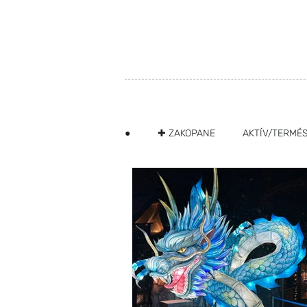
SZIA LENGYELORSZÁG
FŐOLDAL
RÓLUNK
BEJEG
●
✚ ZAKOPANE
AKTÍV/TERMÉ