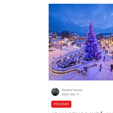
található az óriási, mintegy 70 hektá
élménybirodalom. Nyáron ez a régió 
legnépszerűbb látványossága, ahol 
130 attrakció, köz
Benecz Ferenc
2024. dec. 9.
PROGRAM