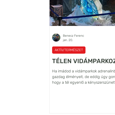
Benecz Ferenc
jan. 20.
AKTÍV/TERMÉSZET
TÉLEN VIDÁMPARKO
Ha imádod a vidámparkok adrenalin
gazdag élményeit, de eddig úgy gon
hogy a tél egyenlő a kényszerszünett
jó hírünk van: Lengyelország legna
vidámparkjában, az Energylandiában
sincs megállás — sőt, a téli időszak
kifejezetten különleges! Krakkótól mindössze
egy órányi autóútra, Zator városka me