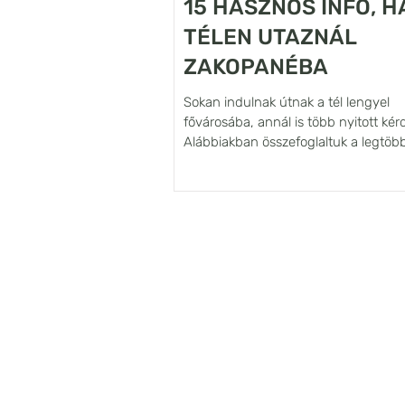
15 HASZNOS INFÓ, H
TÉLEN UTAZNÁL
ZAKOPANÉBA
Sokan indulnak útnak a tél lengyel
fővárosába, annál is több nyitott kér
Alábbiakban összefoglaltuk a legtöb
felmerülő...