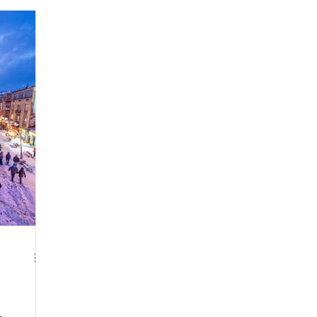
ros
egyik
több mint