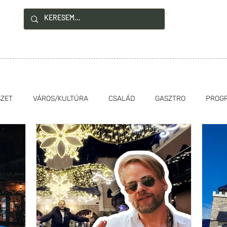
!
YZÉSEK
HASZNOS INFÓK
KAPCSOLAT
SZET
VÁROS/KULTÚRA
CSALÁD
GASZTRO
PROG