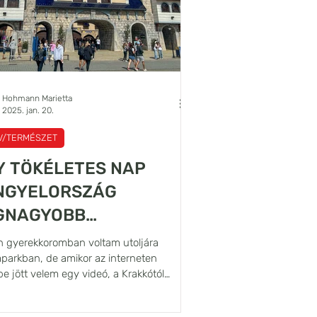
Hohmann Marietta
2025. jan. 20.
ÍV/TERMÉSZET
Y TÖKÉLETES NAP
NGYELORSZÁG
GNAGYOBB
DÁMPARKJÁBAN
n gyerekkoromban voltam utoljára
parkban, de amikor az interneten
e jött velem egy videó, a Krakkótól
ából 50...