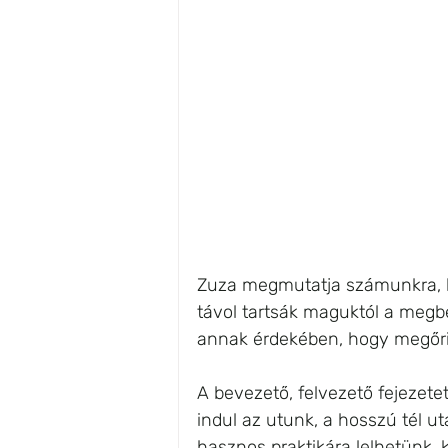
Zuza megmutatja számunkra, h
távol tartsák maguktól a megbe
annak érdekében, hogy megőriz
A bevezető, felvezető fejezete
indul az utunk, a hosszú tél u
hasznos praktikára lelhetünk, 