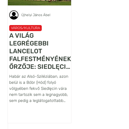
Újhelyi János Ábel
Benecz Ferenc
 
VÁROS/KULTÚRA
PROGRAM
A VILÁG
LENGYEL
LEGRÉGEBBI
PROGRAMAJÁNLÓ
LANCELOT
AUGUSZTUS
FALFESTMÉNYÉNEK
Természetesen lehetetlen
ŐRZŐJE: SIEDLĘCIN
országosan minden eseményt
VÁRA
összegyűjteni, de a könnyen
Habár az Alsó-Sziléziában, azon
megközelíthető városok, mint
belül is a Bóbr (Hód) folyó
Gdańsk-Sopot-Gdynia, Varsó,
völgyében fekvő Siedlęcin vára
Krakkó és Zakopane, valamint
nem tartozik sem a legnagyobb,
ezek 50 kilométeres
sem pedig a leglátogatottabb
vonzáskörzetében szétnéztün
lengyelországi várak közé,
sport-, kultúra-, gasztro- és
művészettörténeti szempontból
egyéb turisztikai események
világszinten kiemelkedő
terén. Íme augusztusra néhán
jelentőségű építmény. Ennek fő
tipp: ZAKOPANE (ÉS KÖRNYÉKE