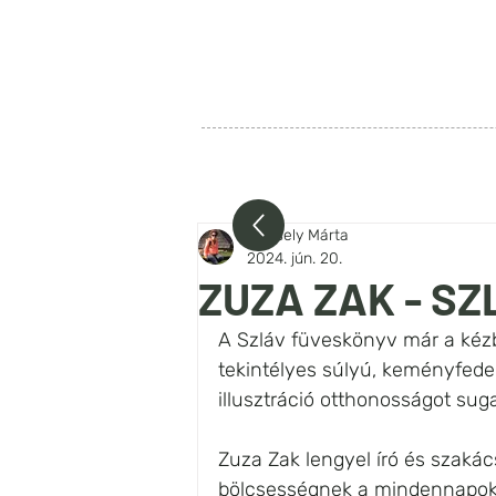
SZIA LENGYELORSZÁG
FŐOLDAL
RÓLUNK
BEJEG
Wessely Márta
2024. jún. 20.
ZUZA ZAK - S
A Szláv füveskönyv már a kézb
tekintélyes súlyú, keményfedel
illusztráció otthonosságot sugall
Zuza Zak lengyel író és szaká
bölcsességnek a mindennapokba