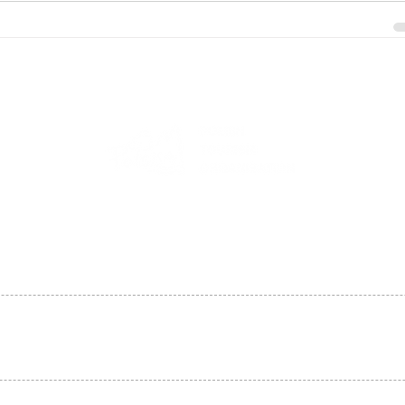
Oldalunk a magyarországi
Lengyel Idegenforgalmi Szervezet
támogatásával készül!
LAP TETEJÉRE
KAPCSOLAT
© 2024 Szia Lengyelország! - minden jog fenntartva