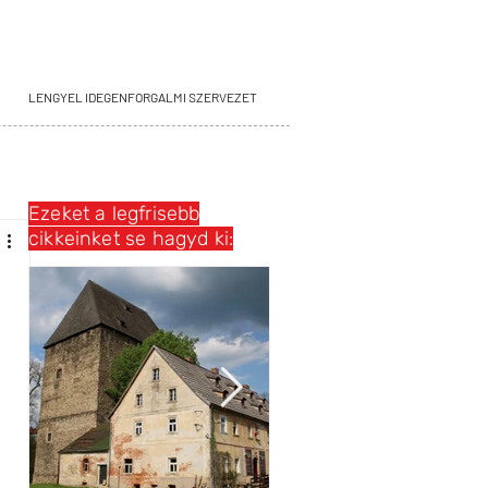
LENGYEL IDEGENFORGALMI SZERVEZET
Ezeket a legfrisebb
cikkeinket se hagyd ki: