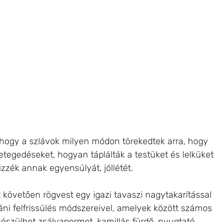
ogy a szlávok milyen módon törekedtek arra, hogy 
tegedéseket, hogyan táplálták a testüket és lelküket 
zék annak egyensúlyát, jóllétét. 
t követően rögvest egy igazi tavaszi nagytakarítással 
táni felfrissülés módszereivel, amelyek között számos 
készülhet zsályapermet, kamillás fürdő, nyugtató 