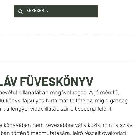
!
YZÉSEK
HASZNOS INFÓK
KAPCSOLAT
ZLÁV FÜVESKÖNYV
evétel pillanatában magával ragad. A jó méretű, 
ű könyv fajsúlyos tartalmat feltételez, míg a gazdag 
, a lengyel vidék illatát, színeit sodorja felénk. 
cs könyvében nem kevesebbre vállalkozik, mint a szláv 
n történő megmutatására, leíró részeit gyakorlati 