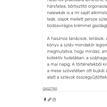
hársfatea, bőrtisztító orgonaol
nalewkák is a mi saját alkimis
teák, olajok mellett persze süt
bodzavirágos krémmel gazdagít
A hasznos tanácsok, leírások,
könyv a szláv mondakör legism
megmutatva, hogy mindaz, amit
kollektív tudatában, a szájhag
a mai napig. A történetekből k
a mese szövetében ott bujkál a
alatt a szlávok összegyűjtöttek
GASZTRO