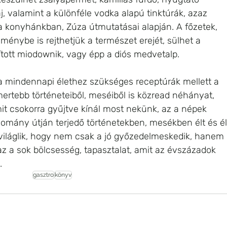
aj, valamint a különféle vodka alapú tinktúrák, azaz 
ta konyhánkban, Zúza útmutatásai alapján. A főzetek, 
eménybe is rejthetjük a természet erejét, sülhet a 
ott miodownik, vagy épp a diós medvetalp. 
 a mindennapi élethez szükséges receptúrák mellett a 
ertebb történeteiből, meséiből is közread néhányat, 
 csokorra gyűjtve kínál most nekünk, az a népek 
yomány útján terjedő történetekben, mesékben élt és él
iviláglik, hogy nem csak a jó győzedelmeskedik, hanem 
z a sok bölcsesség, tapasztalat, amit az évszázadok 
.
gasztro
könyv