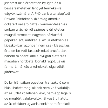
jelentett az elérhetetlen nyugati és a 
beszerezhetetlen lengyel termékekre 
vágyók számára. A PKO bank által alapított 
Pewex üzletekben kizárólag amerikai 
dollárért vásárolhattak vámmentesen és 
sorban állás nélkül számos elérhetetlen 
nyugati terméket, nagyobb háztartási 
gépeket, sőt, autókat is. Az üzletekben és 
kioszkokban azonban nem csak klasszikus 
értelembe vett luxuscikkeket árusítottak, 
hanem mindent, ami a nyugati életérzés 
magában hordozta: Donald rágót, Lewis 
farmert, márkás alkoholokat, cigarettát, 
játékokat.
Dollár hiányában egyetlen tranzakció sem 
hiúsulhatott meg, akinek nem volt valutája, 
az az üzlet közelében lévő, nem épp legális, 
de megtűrt valutaváltóknál vásárolhatott, 
az üzletekben ugyanis senkit nem érdekelt 