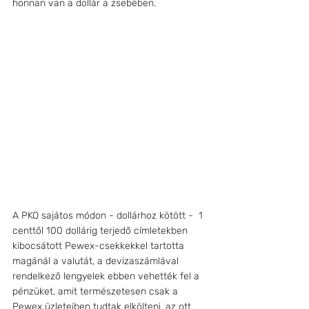
honnan van a dollár a zsebében.
A PKO sajátos módon - dollárhoz kötött -  1 
centtől 100 dollárig terjedő címletekben 
kibocsátott Pewex-csekkekkel tartotta 
magánál a valutát, a devizaszámlával 
rendelkező lengyelek ebben vehették fel a 
pénzüket, amit természetesen csak a 
Pewex üzleteiben tudtak elkölteni, az ott 