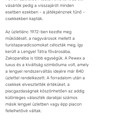
vásárlók pedig a visszajárót minden 
esetben ezekben - a játékpénznek tűnő - 
csekkekben kapták.
Az üzletlánc 1972-ben kezdte meg 
működését, a nagyvárosok mellett a 
turistaparadicsomokat célozták meg, így 
került a Lengyel Tátra fővárosába, 
Zakopanéba is több egységük. A Pewex a 
luxus és a kiváltság szimbóluma volt, amely 
a lengyel rendszerváltás idejére már 840 
üzlettel rendelkezett. A forradalom után a 
csekkek elvesztették értéküket, a 
piacgazdaságnak köszönhetően az addig 
különleges választék darabjai számos 
másik lengyel üzletben vagy épp piacon 
fellelhetővé váltak.