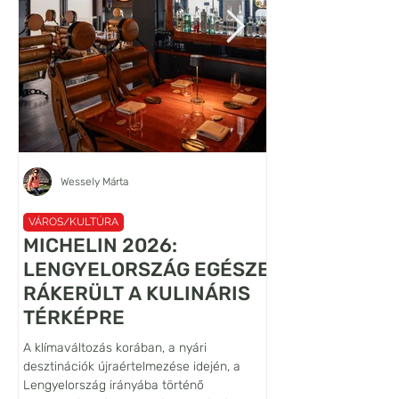
Wessely Márta
VÁROS/KULTÚRA
VÁROS/KULTÚRA
MICHELIN 2026:
A VILÁG LEG
LENGYELORSZÁG EGÉSZE
LANCELOT
RÁKERÜLT A KULINÁRIS
FALFESTMÉN
TÉRKÉPRE
ŐRZŐJE: SIE
A klímaváltozás korában, a nyári
Habár az Alsó-Sziléziá
desztinációk újraértelmezése idején, a
Bóbr (Hód) folyó völgy
Lengyelország irányába történő
vára nem tartozik se