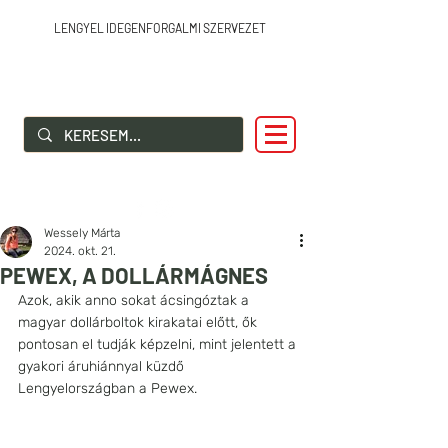
LENGYEL IDEGENFORGALMI SZERVEZET
SZIA LENGYELORSZÁG!
Wessely Márta
2024. okt. 21.
PEWEX, A DOLLÁRMÁGNES
Azok, akik anno sokat ácsingóztak a 
magyar dollárboltok kirakatai előtt, ők 
pontosan el tudják képzelni, mint jelentett a 
gyakori áruhiánnyal küzdő 
Lengyelországban a Pewex.