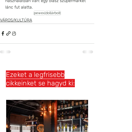
használatban van: egy olasz szupermarket 
lánc fut alatta.
pewex
dollárbolt
VÁROS/KULTÚRA
Ezeket a legfrisebb
cikkeinket se hagyd ki: