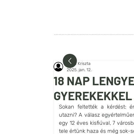
SZIA LENGYELORSZÁG
FŐOLDAL
RÓLUNK
BEJEG
Róna Kriszta
2025. jan. 12.
18 NAP LENGY
GYEREKEKKEL -
Sokan feltették a kérdést: 
utazni? A válasz egyértelműen
egy 12 éves kisfiúval, 7 város
tele értünk haza és még sok-s