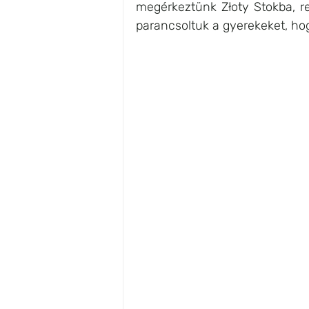
megérkeztünk Złoty Stokba, r
parancsoltuk a gyerekeket, h