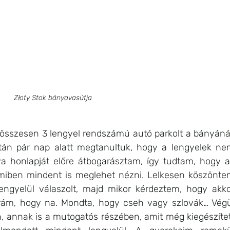
Złoty Stok bányavasútja
l összesen 3 lengyel rendszámú autó parkolt a bányánál
án pár nap alatt megtanultuk, hogy a lengyelek ne
a honlapját előre átbogarásztam, így tudtam, hogy a
miben mindent is meglehet nézni. Lelkesen köszönte
engyelül válaszolt, majd mikor kérdeztem, hogy akko
rám, hogy na. Mondta, hogy cseh vagy szlovák… Végü
, annak is a mutogatós részében, amit még kiegészítet