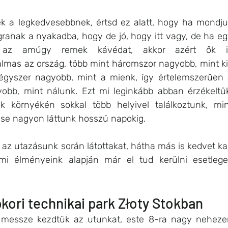
k a legkedvesebbnek, értsd ez alatt, hogy ha mondju
anak a nyakadba, hogy de jó, hogy itt vagy, de ha eg
, az amúgy remek kávédat, akkor azért ők is
lmas az ország, több mint háromszor nagyobb, mint ki
gyszer nagyobb, mint a mienk, így értelemszerűen 
gyobb, mint nálunk. Ezt mi leginkább abban érzékeltük
 környékén sokkal több helyivel találkoztunk, mint
t se nagyon láttunk hosszú napokig.
z utazásunk során látottakat, hátha más is kedvet ka
mi élményeink alapján már el tud kerülni esetlege
ori technikai park Złoty Stokban
 messze kezdtük az utunkat, este 8-ra nagy nehezen