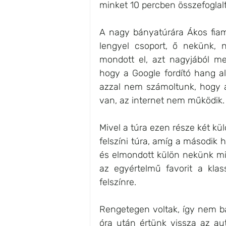
minket 10 percben összefoglal
A nagy bányatúrára Ákos fiam m
lengyel csoport, ő nekünk, 
mondott el, azt nagyjából meg
hogy a Google fordító hang ala
azzal nem számoltunk, hogy a 
van, az internet nem működik.
Mivel a túra ezen része két kü
felszíni túra, amíg a második h
és elmondott külön nekünk min
az egyértelmű favorit a klas
felszínre.
Rengetegen voltak, így nem bá
óra után értünk vissza az aut