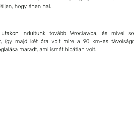
féljen, hogy éhen hal.
utakon indultunk tovább Wrocławba, és mivel sok
t, így majd két óra volt mire a 90 km-es távolságo
oglalása maradt, ami ismét hibátlan volt.