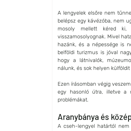
A lengyelek elsőre nem tűnne
belépsz egy kávézóba, nem ugr
mosoly mellett kéred ki
visszamosolyognak. Mivel hata
hazánk, és a népessége is né
belföldi turizmus is jóval na
hogy a látnivalók, múzeumok
nálunk, és sok helyen külföldi
Ezen írásomban végig veszem a
egy hasonló útra, illetve a 
problémákat.
Aranybánya és középk
A cseh-lengyel határtól nem