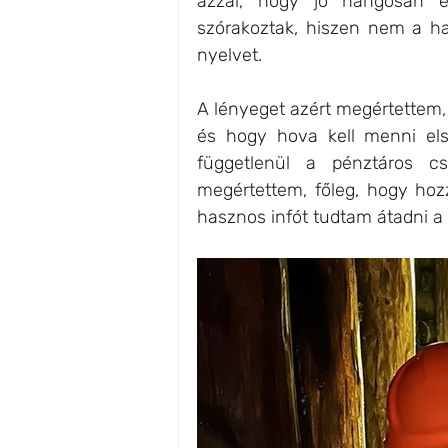
azzal, hogy jó hangosan e
szórakoztak, hiszen nem a h
nyelvet.
A lényeget azért megértettem,
és hogy hova kell menni első
függetlenül a pénztáros c
megértettem, főleg, hogy hozz
hasznos infót tudtam átadni a