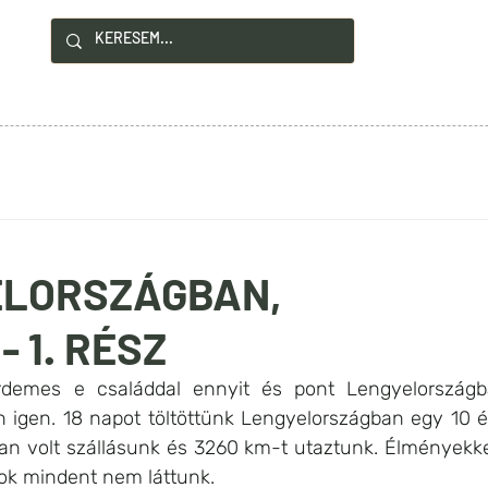
!
YZÉSEK
HASZNOS INFÓK
KAPCSOLAT
ELORSZÁGBAN,
 1. RÉSZ
érdemes e családdal ennyit és pont Lengyelországba
 igen. 18 napot töltöttünk Lengyelországban egy 10 é
ban volt szállásunk és 3260 km-t utaztunk. Élményekke
ok mindent nem láttunk.