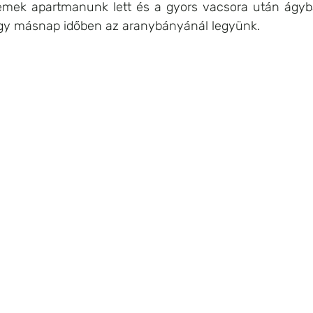
emek apartmanunk lett és a gyors vacsora után ágyb
ogy másnap időben az aranybányánál legyünk.