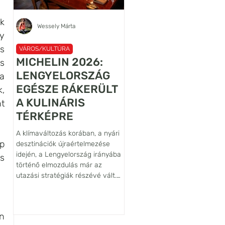
k 
Wessely Márta
Újhelyi János Ábel
y 
 
VÁROS/KULTÚRA
VÁROS/KULTÚRA
MICHELIN 2026:
A VILÁG
s 
LENGYELORSZÁG
LEGRÉGEBBI
a 
EGÉSZE RÁKERÜLT
LANCELOT
, 
A KULINÁRIS
FALFESTMÉNYÉN
 
TÉRKÉPRE
ŐRZŐJE: SIEDLĘC
VÁRA
A klímaváltozás korában, a nyári
Habár az Alsó-Sziléziában, az
p 
desztinációk újraértelmezése
belül is a Bóbr (Hód) folyó
idején, a Lengyelország irányába
völgyében fekvő Siedlęcin vár
s 
történő elmozdulás már az
nem tartozik sem a legnagyob
utazási stratégiák részévé vált.
sem pedig a leglátogatottabb
Egy ilyen tudatos döntéshez
lengyelországi várak közé,
azonban hiteles iránytűre is
művészettörténeti szempontb
szükség van, ezt a szerepet tölti
világszinten kiemelkedő
 
be a Michelin-kalauz, amely az
jelentőségű építmény. Ennek f