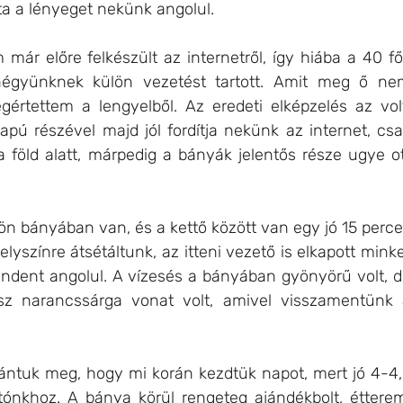
ta a lényeget nekünk angolul.
ár előre felkészült az internetről, így hiába a 40 fő
négyünknek külön vezetést tartott. Amit meg ő nem
értettem a lengyelből. Az eredeti elképzelés az volt
pú részével majd jól fordítja nekünk az internet, csa
föld alatt, márpedig a bányák jelentős része ugye ot
lön bányában van, és a kettő között van egy jó 15 perce
elyszínre átsétáltunk, az itteni vezető is elkapott minke
dent angolul. A vízesés a bányában gyönyörű volt, d
sz narancssárga vonat volt, amivel visszamentünk 
ntuk meg, hogy mi korán kezdtük napot, mert jó 4-4,
ónkhoz. A bánya körül rengeteg ajándékbolt, étterem