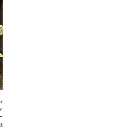
r 
 
n 
t 