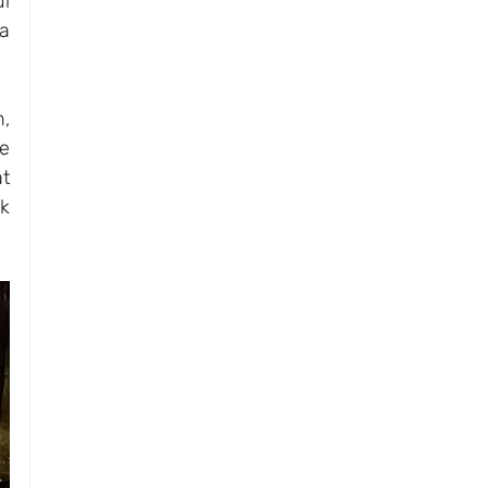
 
 
, 
e 
 
k 