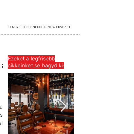
LENGYEL IDEGENFORGALMI SZERVEZET
Ezeket a legfrisebb
cikkeinket se hagyd ki:
 
s 
l 