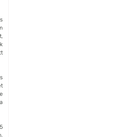
s 
 
, 
k 
t 
s 
t 
e 
a 
5 
, 