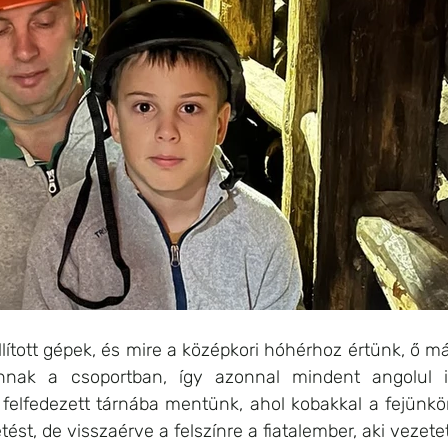
lított gépek, és mire a középkori hóhérhoz értünk, ő má
annak a csoportban, így azonnal mindent angolul is
elfedezett tárnába mentünk, ahol kobakkal a fejünkö
ést, de visszaérve a felszínre a fiatalember, aki vezetet