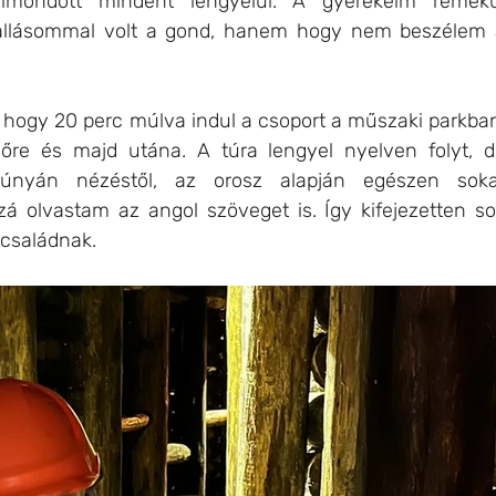
lmondott mindent lengyelül. A gyerekeim remekül
allásommal volt a gond, hanem hogy nem beszélem a
 hogy 20 perc múlva indul a csoport a műszaki parkban
re és majd utána. A túra lengyel nyelven folyt, d
súnyán nézéstől, az orosz alapján egészen sokat
á olvastam az angol szöveget is. Így kifejezetten so
 családnak.