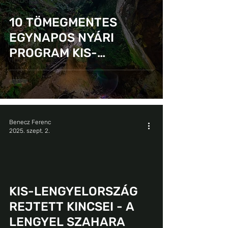
VÁROS/KULTÚRA
CSALÁD
10 TÖMEGMENTES
GASZTRO
EGYNAPOS NYÁRI
PROGRAM
PROGRAM KIS-
VIDEÓ
LENGYELORSZÁGI
UTAZÁSHOZ
Benecz Ferenc
2025. szept. 2.
KIS-LENGYELORSZÁG
REJTETT KINCSEI - A
LENGYEL SZAHARA